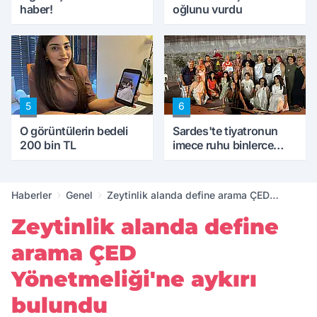
haber!
oğlunu vurdu
5
6
O görüntülerin bedeli
Sardes'te tiyatronun
200 bin TL
imece ruhu binlerce
yıllık tarihle buluştu
Haberler
Genel
Zeytinlik alanda define arama ÇED
Yönetmeliği'ne aykırı bulundu
Zeytinlik alanda define
arama ÇED
Yönetmeliği'ne aykırı
bulundu