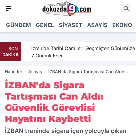
GÜNDEM
GENEL
SIYASET
ASAYIŞ
EKONOM
hil
İzmir’de Tarihi Camiler: Geçmişten Günümüze
SON
DAKİKA
7 Önemli Eser
Haberler
Asayiş
İZBAN'da Sigara Tartışması Can Aldı:
Güvenlik Görevlisi Hayatını Kaybetti
İZBAN'da Sigara
Tartışması Can Aldı:
Güvenlik Görevlisi
Hayatını Kaybetti
İZBAN treninde sigara içen yolcuyla çıkan