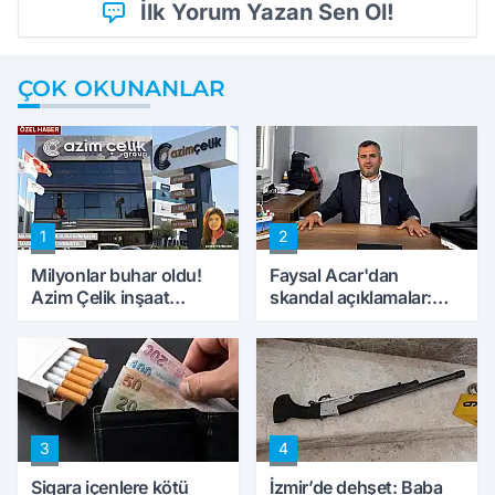
İlk Yorum Yazan Sen Ol!
ÇOK OKUNANLAR
1
2
Milyonlar buhar oldu!
Faysal Acar'dan
Azim Çelik inşaat
skandal açıklamalar:
mağduru ilk kez
'Haluk Levent
konuştu
peynircilerimizi de
kıskaca aldı, müdahale
ettik'
3
4
Sigara içenlere kötü
İzmir’de dehşet: Baba