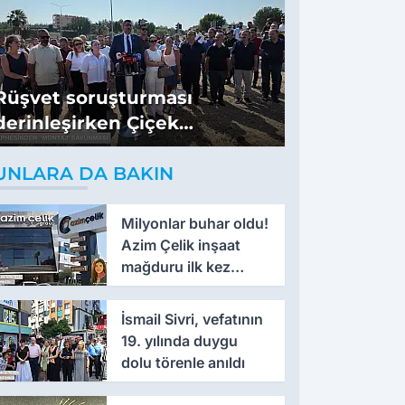
Rüşvet soruşturması
derinleşirken Çiçek
cephesinden 'montaj'
UNLARA DA BAKIN
savunması
Milyonlar buhar oldu!
Azim Çelik inşaat
mağduru ilk kez
konuştu
İsmail Sivri, vefatının
19. yılında duygu
dolu törenle anıldı