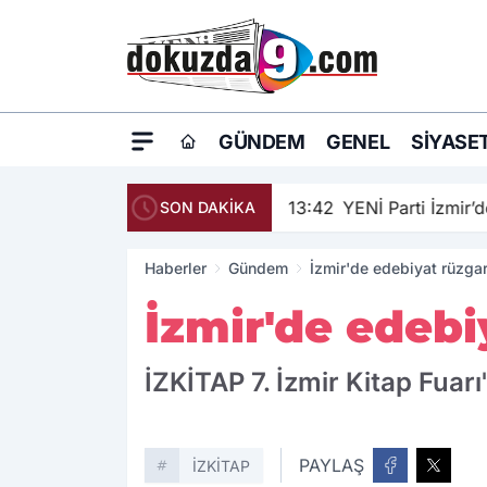
GÜNDEM
GENEL
SIYASE
13:42
YENİ Parti İzmir’d
SON DAKİKA
Haberler
Gündem
İzmir'de edebiyat rüzgar
İzmir'de edebi
İZKİTAP 7. İzmir Kitap Fuar
PAYLAŞ
İZKİTAP