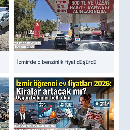
İzmir’de o benzinlik fiyat düşürdü