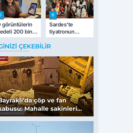
5
6
 görüntülerin
Sardes'te
edeli 200 bin
tiyatronun
L
imece ruhu
GINIZI ÇEKEBILIR
binlerce yıllık
tarihle buluştu
Bayraklı'da çöp ve fan
kabusu: Mahalle sakinleri
isyan etti