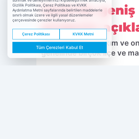
sunmak ve deneyimlerinizi kişiselleştirmek amacıyla,
İzmir'de geniş 
Gizlilik Politikası, Çerez Politikası ve KVKK
Aydınlatma Metni sayfalarında belirtilen maddelerle
sınırlı olmak üzere ve ilgili yasal düzenlemeler
çerçevesinde çerezler kullanıyoruz.
program açıkl
Çerez Politikası
KVKK Metni
GDZ Elektrik'in bakım ve o
Tüm Çerezleri Kabul Et
genelinde birçok ilçe ve ma
PAYLAŞ
Bergama
Dokuzda 9
kaynağını Google'da tercih