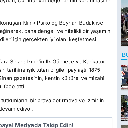
eydan, Cumhuriyet değerlerinin korunmasının
e konuşan Klinik Psikolog Beyhan Budak ise
ğinerek, daha dengeli ve nitelikli bir yaşamın
dileri için gerçekten iyi olanı keşfetmesi
B
ara Sinan: İzmir’in İlk Gülmece ve Karikatür
n tarihine ışık tutan bilgiler paylaştı. 1875
inan gazetesinin, kentin kültürel ve mizahi
ifade etti.
 tutkunlarını bir araya getirmeye ve İzmir’in
 devam ediyor.
Sosyal Medyada Takip Edin!