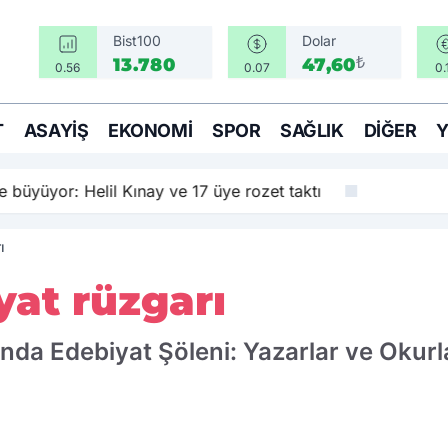
Bist100
Dolar
₺
13.780
47,60
0.56
0.07
0.
T
ASAYIŞ
EKONOMI
SPOR
SAĞLIK
DIĞER
e büyüyor: Helil Kınay ve 17 üye rozet taktı
ı
yat rüzgarı
ı'nda Edebiyat Şöleni: Yazarlar ve Okurl