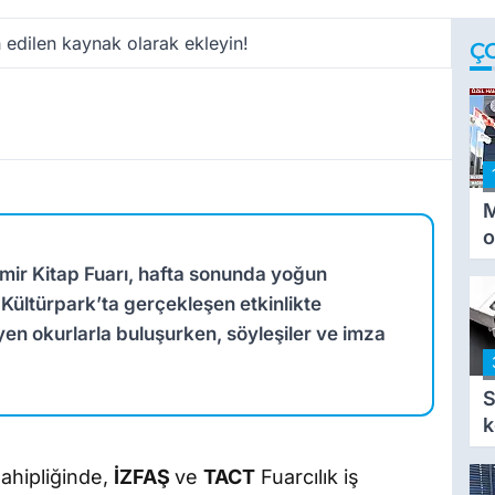
 edilen kaynak olarak ekleyin!
Ç
M
o
i
mir Kitap Fuarı, hafta sonunda yoğun
i
. Kültürpark’ta gerçekleşen etkinlikte
en okurlarla buluşurken, söyleşiler ve imza
S
k
sahipliğinde,
İZFAŞ
ve
TACT
Fuarcılık iş