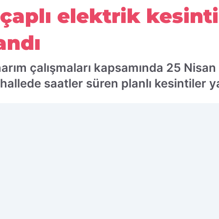
çaplı elektrik kesintis
andı
narım çalışmaları kapsamında 25 Nisan
hallede saatler süren planlı kesintiler 
 edilen kaynak olarak ekleyin!
Ç