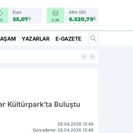
Euro
Altın (Gr)
₺
₺
55,07
6.520,79
12
0.38
YAŞAM
YAZARLAR
E-GAZETE
13:35
Konak’ta kadınlar 
ar Kültürpark'ta Buluştu
26.04.2026 13:46
Güncelleme: 26.04.2026 13:46