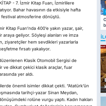
İTAP - 7. İzmir Kitap Fuarı, İzmirlilere
tıyor. Bahar havasının da etkisiyle hafta
 festival atmosferine dönüştü.
O
b
mir Kitap Fuarı’nda 400’e yakın yazar, şair,
T
 araya geliyor. Söyleşi alanları ve imza
İL
, ziyaretçiler hem sevdikleri yazarlarla
eşfetme fırsatı yakalıyor.
 düzenlenen Klasik Otomobil Sergisi de
 ve dikkat çekici klasik araçlar, fuar
arasında yer aldı.
rde önemli isimler dikkat çekti. “Atatürk’ün
nuşmasında tarihçi-yazar Sinan Meydan,
dönüşümdeki rolüne vurgu yaptı. Kadın hakları