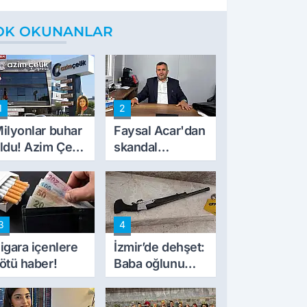
OK OKUNANLAR
1
2
ilyonlar buhar
Faysal Acar'dan
ldu! Azim Çelik
skandal
nşaat mağduru
açıklamalar:
lk kez konuştu
'Haluk Levent
peynircilerimizi
de kıskaca aldı,
3
4
müdahale ettik'
igara içenlere
İzmir’de dehşet:
ötü haber!
Baba oğlunu
vurdu