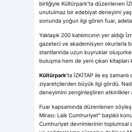
birliğiyle Kültürpark’ta düzenlenen İZK
unutulmaz bir edebiyat deneyimi yaşa
sonunda yoğun ilgi gören fuar, adeta
Yaklaşık 200 katılımcının yer aldığı İz
gazeteci ve akademisyen okurlarla bir
stantlarında uzun kuyruklar oluşurken
buluşma hem de yeni çıkan kitapları k
Kültürpark
’ta İZKİTAP ile eş zamanlı
ziyaretçilerden büyük ilgi gördü. Nadir
deneyimini zenginleştiren etkinlikler 
Fuar kapsamında düzenlenen söyleşile
Mirası: Laik Cumhuriyet” başlıklı ko
Cumhuriyet devrimlerinin toplumsal 