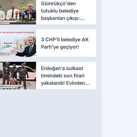
Gümrükçü'den
tutuklu belediye
başkanları çıkışı:
'Yıllarca iddianame
beklenmemeli'
3 CHP’li belediye AK
Parti’ye geçiyor!
Erdoğan’a suikast
timindeki son firari
yakalandı! Evinden
çıkanlar şaşkınlık
yarattı