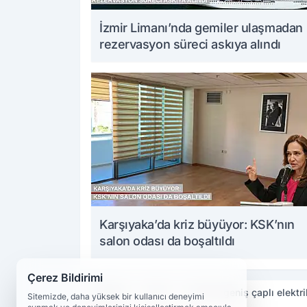
İzmir Limanı’nda gemiler ulaşmadan
rezervasyon süreci askıya alındı
Karşıyaka’da kriz büyüyor: KSK’nın
salon odası da boşaltıldı
Çerez Bildirimi
Haberler
Genel
İzmir'de geniş çaplı elektri
Sitemizde, daha yüksek bir kullanıcı deneyimi