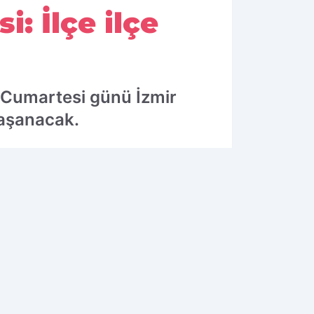
i: İlçe ilçe
 Cumartesi günü İzmir
yaşanacak.
25.04.2026 12:21
Güncelleme: 25.04.2026 12:21
OK OKUNANLAR
1
2