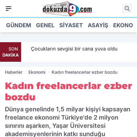
GÜNDEM
GENEL
SIYASET
ASAYIŞ
EKONOM
Maaş
Çocukların sevgisi bir cana yuva oldu
SON
DAKİKA
Haberler
Ekonomi
Kadın freelancerlar ezber bozdu
Kadın freelancerlar ezber
bozdu
Dünya genelinde 1,5 milyar kişiyi kapsayan
freelance ekonomi Türkiye'de 2 milyon
sınırını aşarken, Yaşar Üniversitesi
akademisyenlerinin katkı sunduğu