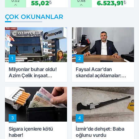
0.02
0.48
55,02
₺
6.523,91
₺
ÇOK OKUNANLAR
1
2
Milyonlar buhar oldu!
Faysal Acar'dan
Azim Çelik inşaat
skandal açıklamalar:
mağduru ilk kez
'Haluk Levent
konuştu
peynircilerimizi de
kıskaca aldı, müdahale
ettik'
3
4
Sigara içenlere kötü
İzmir’de dehşet: Baba
haber!
oğlunu vurdu