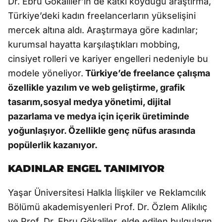
Dr. Ebru Gökaliler’in de katkı koyduğu araştırma,
Türkiye’deki kadın freelancerların yükselişini
mercek altına aldı. Araştırmaya göre kadınlar;
kurumsal hayatta karşılaştıkları mobbing,
cinsiyet rolleri ve kariyer engelleri nedeniyle bu
modele yöneliyor.
Türkiye’de freelance çalışma
özellikle yazılım ve web geliştirme, grafik
tasarım,sosyal medya yönetimi, dijital
pazarlama ve medya için içerik üretiminde
yoğunlaşıyor. Özellikle genç nüfus arasında
popülerlik kazanıyor.
KADINLAR ENGEL TANIMIYOR
Yaşar Üniversitesi Halkla İlişkiler ve Reklamcılık
Bölümü akademisyenleri Prof. Dr. Özlem Alikılıç
ve Prof. Dr. Ebru Gökaliler, elde edilen bulguların