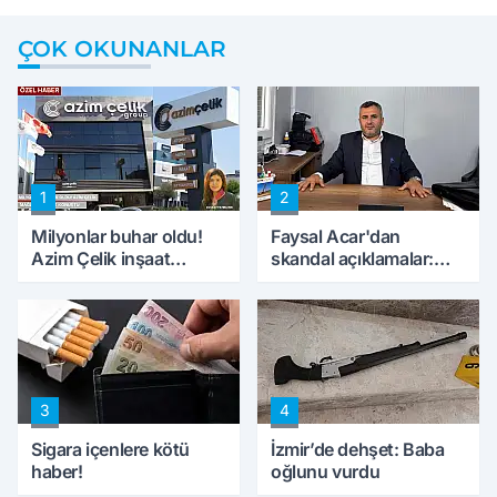
ÇOK OKUNANLAR
1
2
Milyonlar buhar oldu!
Faysal Acar'dan
Azim Çelik inşaat
skandal açıklamalar:
mağduru ilk kez
'Haluk Levent
konuştu
peynircilerimizi de
kıskaca aldı, müdahale
ettik'
3
4
Sigara içenlere kötü
İzmir’de dehşet: Baba
haber!
oğlunu vurdu