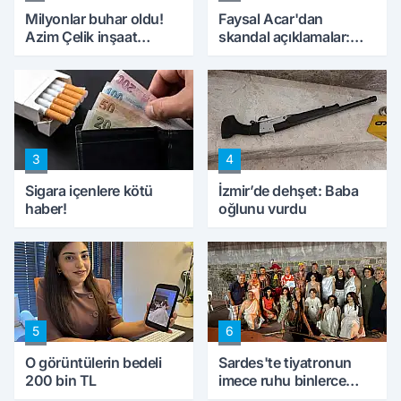
Milyonlar buhar oldu!
Faysal Acar'dan
Azim Çelik inşaat
skandal açıklamalar:
mağduru ilk kez
'Haluk Levent
konuştu
peynircilerimizi de
kıskaca aldı, müdahale
ettik'
3
4
Sigara içenlere kötü
İzmir’de dehşet: Baba
haber!
oğlunu vurdu
5
6
O görüntülerin bedeli
Sardes'te tiyatronun
200 bin TL
imece ruhu binlerce
yıllık tarihle buluştu