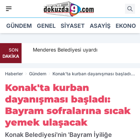
GÜNDEM
GENEL
SIYASET
ASAYIŞ
EKONOM
a geldi
Menderes Belediyesi uyardı
SON
DAKİKA
Haberler
Gündem
Konak'ta kurban dayanışması başladı:
Bayram sofralarına sıcak yemek
Konak'ta kurban
ulaşacak
dayanışması başladı:
Bayram sofralarına sıcak
yemek ulaşacak
Konak Belediyesi'nin 'Bayram İyiliğe