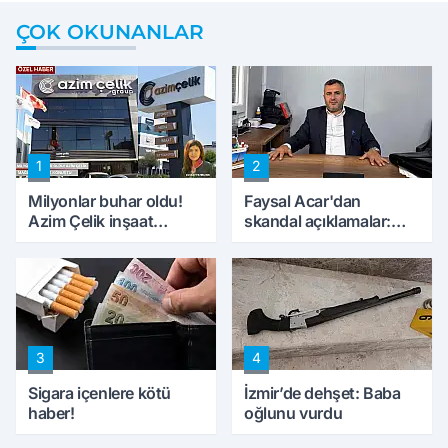
ÇOK OKUNANLAR
1
2
Milyonlar buhar oldu!
Faysal Acar'dan
Azim Çelik inşaat
skandal açıklamalar:
mağduru ilk kez
'Haluk Levent
konuştu
peynircilerimizi de
kıskaca aldı, müdahale
ettik'
3
4
Sigara içenlere kötü
İzmir’de dehşet: Baba
haber!
oğlunu vurdu