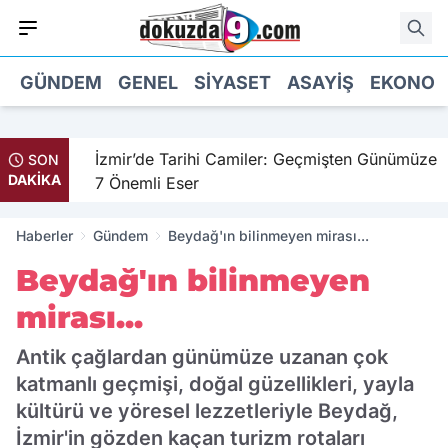
GÜNDEM
GENEL
SIYASET
ASAYIŞ
EKONOM
il
İzmir’de Tarihi Camiler: Geçmişten Günümüze
SON
DAKİKA
7 Önemli Eser
Haberler
Gündem
Beydağ'ın bilinmeyen mirası...
Beydağ'ın bilinmeyen
mirası...
Antik çağlardan günümüze uzanan çok
katmanlı geçmişi, doğal güzellikleri, yayla
kültürü ve yöresel lezzetleriyle Beydağ,
İzmir'in gözden kaçan turizm rotaları