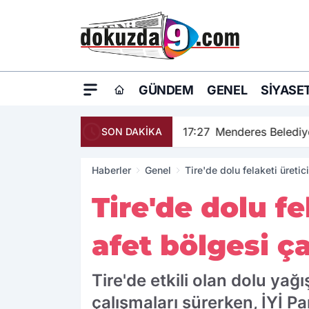
GÜNDEM
GENEL
SIYASE
17:27
Menderes Belediye
SON DAKİKA
Haberler
Genel
Tire'de dolu felaketi üretic
Tire'de dolu fe
afet bölgesi ça
Tire'de etkili olan dolu yağ
çalışmaları sürerken, İYİ P