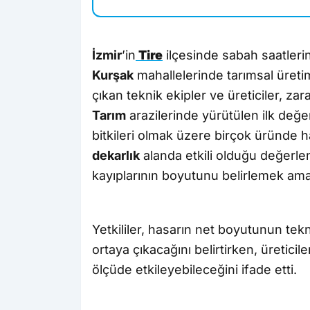
İzmir
’in
Tire
ilçesinde sabah saatlerind
Kurşak
mahallelerinde tarımsal üreti
çıkan teknik ekipler ve üreticiler, z
Tarım
arazilerinde yürütülen ilk de
bitkileri olmak üzere birçok üründe h
dekarlık
alanda etkili olduğu değerlen
kayıplarının boyutunu belirlemek amac
Yetkililer, hasarın net boyutunun te
ortaya çıkacağını belirtirken, üreticil
ölçüde etkileyebileceğini ifade etti.