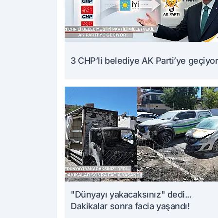
3 CHP’li belediye AK Parti’ye geçiyor
"Dünyayı yakacaksınız" dedi...
Dakikalar sonra facia yaşandı!