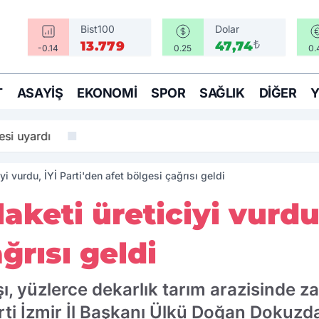
Bist100
Dolar
₺
13.779
47,74
-0.14
0.25
0.
T
ASAYIŞ
EKONOMI
SPOR
SAĞLIK
DIĞER
si uyardı
iyi vurdu, İYİ Parti'den afet bölgesi çağrısı geldi
laketi üreticiyi vurdu
ğrısı geldi
ışı, yüzlerce dekarlık tarım arazisinde za
arti İzmir İl Başkanı Ülkü Doğan Dokuzda