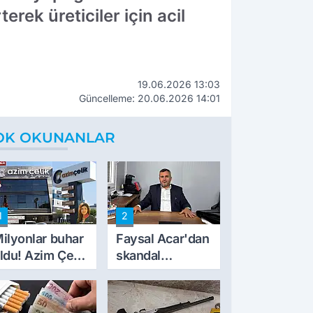
erek üreticiler için acil
19.06.2026 13:03
Güncelleme: 20.06.2026 14:01
OK OKUNANLAR
1
2
ilyonlar buhar
Faysal Acar'dan
ldu! Azim Çelik
skandal
nşaat mağduru
açıklamalar:
lk kez konuştu
'Haluk Levent
peynircilerimizi