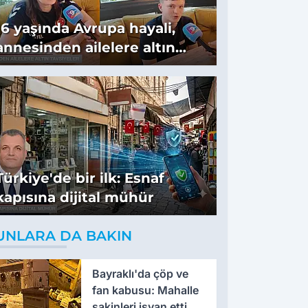
16 yaşında Avrupa hayali,
annesinden ailelere altın
tavsiyeler
Türkiye'de bir ilk: Esnaf
kapısına dijital mühür
UNLARA DA BAKIN
Bayraklı'da çöp ve
fan kabusu: Mahalle
sakinleri isyan etti