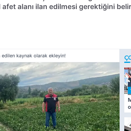
et alanı ilan edilmesi gerektiğini belirt
.
 edilen kaynak olarak ekleyin!
Ç
M
o
i
i