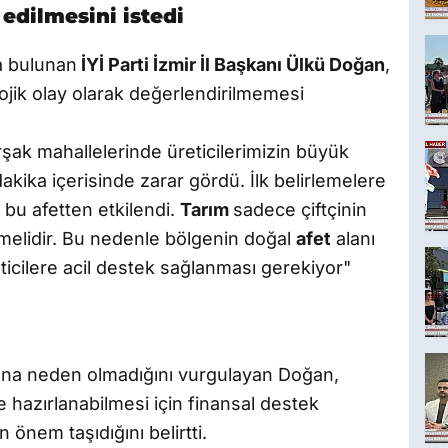
edilmesini istedi
a bulunan
İYİ Parti İzmir İl Başkanı Ülkü Doğan
,
ojik olay olarak değerlendirilmemesi
urşak mahallelerinde üreticilerimizin büyük
dakika içerisinde zarar gördü. İlk belirlemelere
 bu afetten etkilendi.
Tarım
sadece çiftçinin
emelidir. Bu nedenle bölgenin doğal
afet
alanı
icilere acil destek sağlanması gerekiyor"
bına neden olmadığını vurgulayan Doğan,
e hazırlanabilmesi için finansal destek
önem taşıdığını belirtti.