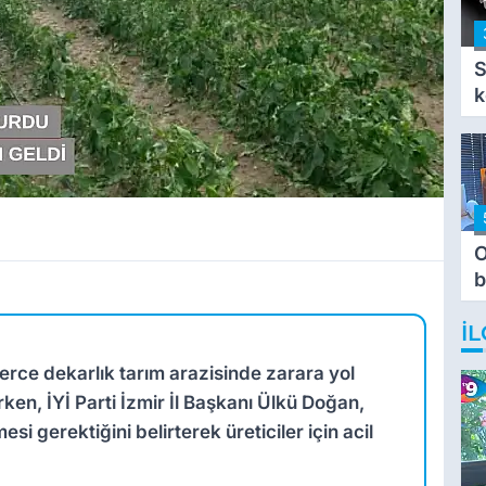
S
k
O
b
T
İL
zlerce dekarlık tarım arazisinde zarara yol
rken, İYİ Parti İzmir İl Başkanı Ülkü Doğan,
esi gerektiğini belirterek üreticiler için acil