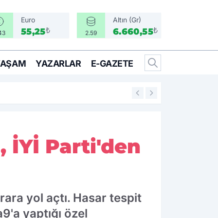
Euro
Altın (Gr)
₺
₺
55,25
6.660,55
43
2.59
YAŞAM
YAZARLAR
E-GAZETE
17:17
Türkiye, Suudi Ara
, İYİ Parti'den
rara yol açtı. Hasar tespit
9'a yaptığı özel