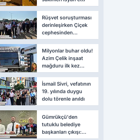
Rüşvet soruşturması
derinleşirken Çiçek
cephesinden
'montaj' savunması
Milyonlar buhar oldu!
Azim Çelik inşaat
mağduru ilk kez
konuştu
İsmail Sivri, vefatının
19. yılında duygu
dolu törenle anıldı
Gümrükçü'den
tutuklu belediye
başkanları çıkışı:
'Yıllarca iddianame