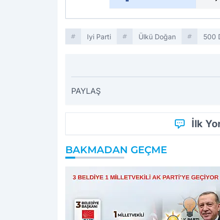
Iyi Parti
Ülkü Doğan
500 
PAYLAŞ
İlk Y
BAKMADAN GEÇME