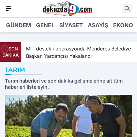
GÜNDEM
GENEL
SIYASET
ASAYIŞ
EKONOM
MİT destekli operasyonda Menderes Belediye
İzmir'd
SON
DAKİKA
Başkan Yardımcısı Yakalandı
safları
TARIM
Tarım haberleri ve son dakika gelişmelerine ait tüm
haberleri listeleyin.