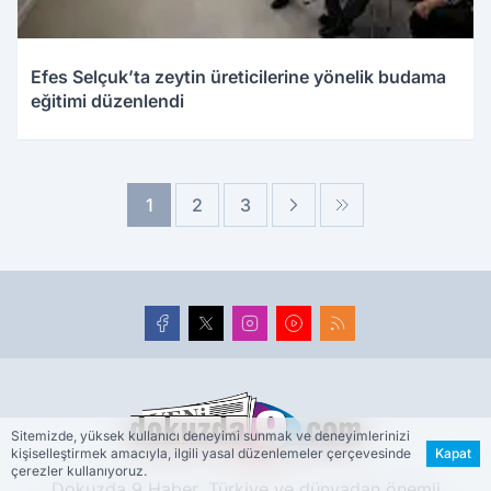
Efes Selçuk’ta zeytin üreticilerine yönelik budama
eğitimi düzenlendi
1
2
3
Sitemizde, yüksek kullanıcı deneyimi sunmak ve deneyimlerinizi
kişiselleştirmek amacıyla, ilgili yasal düzenlemeler çerçevesinde
Kapat
çerezler kullanıyoruz.
Dokuzda 9 Haber, Türkiye ve dünyadan önemli