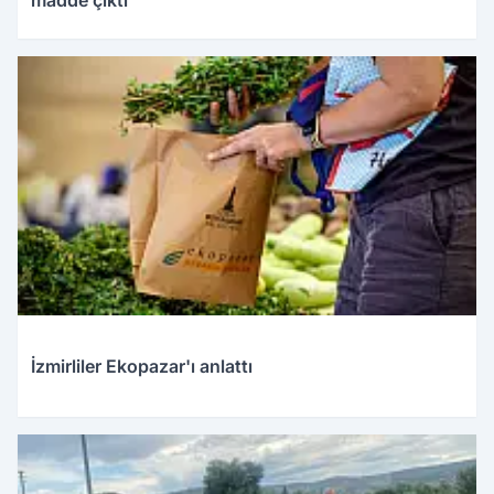
madde çıktı
İzmirliler Ekopazar'ı anlattı