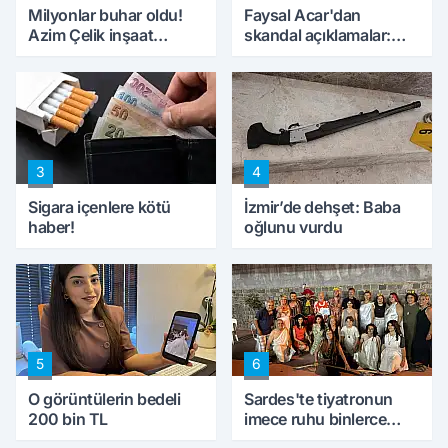
Milyonlar buhar oldu!
Faysal Acar'dan
Azim Çelik inşaat
skandal açıklamalar:
mağduru ilk kez
'Haluk Levent
konuştu
peynircilerimizi de
kıskaca aldı, müdahale
ettik'
3
4
Sigara içenlere kötü
İzmir’de dehşet: Baba
haber!
oğlunu vurdu
5
6
O görüntülerin bedeli
Sardes'te tiyatronun
200 bin TL
imece ruhu binlerce
yıllık tarihle buluştu