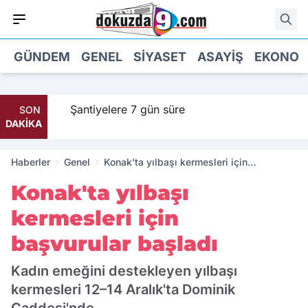
GÜNDEM
GENEL
SIYASET
ASAYIŞ
EKONOM
Şantiyelere 7 gün süre
SON
DAKİKA
Haberler
Genel
Konak'ta yılbaşı kermesleri için
başvurular başladı
Konak'ta yılbaşı
kermesleri için
başvurular başladı
Kadın emeğini destekleyen yılbaşı
kermesleri 12–14 Aralık'ta Dominik