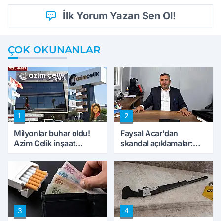
İlk Yorum Yazan Sen Ol!
ÇOK OKUNANLAR
1
2
Milyonlar buhar oldu!
Faysal Acar'dan
Azim Çelik inşaat
skandal açıklamalar:
mağduru ilk kez
'Haluk Levent
konuştu
peynircilerimizi de
kıskaca aldı, müdahale
ettik'
3
4