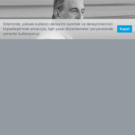
Sitemizde, yüksek kullanıcı deneyimi sunmak ve deneyimlerinizi
kişiselleştirmek amacıyla, ilgili yasal düzenlemeler çerçevesinde
Kapat
çerezler kullanıyoruz.
Haber Merkezi
Editöryal
Haberin Özeti
İzmir'de katıldığı bir açılış programında
•
anlattığı fıkra nedeniyle tepkilerin odağına
yerleşen iş insanı Rahmi Koç hakkında İzmir
Cumhuriyet Başsavcılığı resen soruşturma