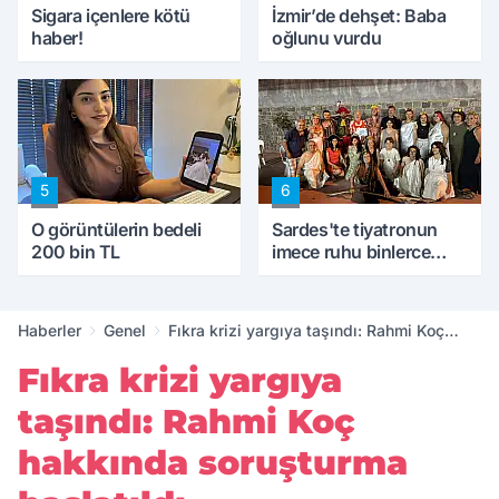
Sigara içenlere kötü
İzmir’de dehşet: Baba
haber!
oğlunu vurdu
5
6
O görüntülerin bedeli
Sardes'te tiyatronun
200 bin TL
imece ruhu binlerce
yıllık tarihle buluştu
Haberler
Genel
Fıkra krizi yargıya taşındı: Rahmi Koç
hakkında soruşturma başlatıldı
Fıkra krizi yargıya
taşındı: Rahmi Koç
hakkında soruşturma