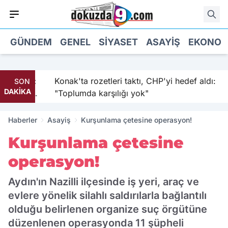
GÜNDEM
GENEL
SIYASET
ASAYIŞ
EKONOM
 sıkıştı:
Konak'ta rozetleri taktı, CHP'yi hedef aldı:
SON
DAKİKA
ı kabul
"Toplumda karşılığı yok"
Haberler
Asayiş
Kurşunlama çetesine operasyon!
Kurşunlama çetesine
operasyon!
Aydın'ın Nazilli ilçesinde iş yeri, araç ve
evlere yönelik silahlı saldırılarla bağlantılı
olduğu belirlenen organize suç örgütüne
düzenlenen operasyonda 11 şüpheli