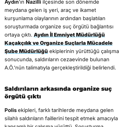
Aydın
'ın
Nazilli
ilçesinde son dönemde
meydana gelen iş yeri, araç ve ikamet
kurşunlama olaylarının ardından başlatılan
soruşturmada organize suç örgütü bağlantısı
ortaya çıktı.
Aydın İl Emniyet Müdürlüğü
Kaçakçılık ve Organize Suçlarla Mücadele
Şube Müdürlüğü
ekiplerinin yürüttüğü çalışma
sonucunda, saldırıların cezaevinde bulunan
A.Ö.'nün talimatıyla gerçekleştirildiği belirlendi.
Saldırıların arkasında organize suç
örgütü çıktı
Polis
ekipleri, farklı tarihlerde meydana gelen
silahlı saldırıların faillerini tespit etmek amacıyla
kapsamlı bir çalışma yürüttü. Soruşturma