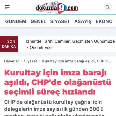
GÜNDEM
GENEL
SIYASET
ASAYIŞ
EKONOM
hil
İzmir’de Tarihi Camiler: Geçmişten Günümüze
SON
DAKİKA
7 Önemli Eser
Haberler
Siyaset
Kurultay için imza barajı aşıldı, CHP'de
olağanüstü seçimli süreç hızlandı
Kurultay için imza barajı
aşıldı, CHP'de olağanüstü
seçimli süreç hızlandı
CHP'de olağanüstü kurultay çağrısı için
delegelerin imza sayısı ilk günden 600'ü