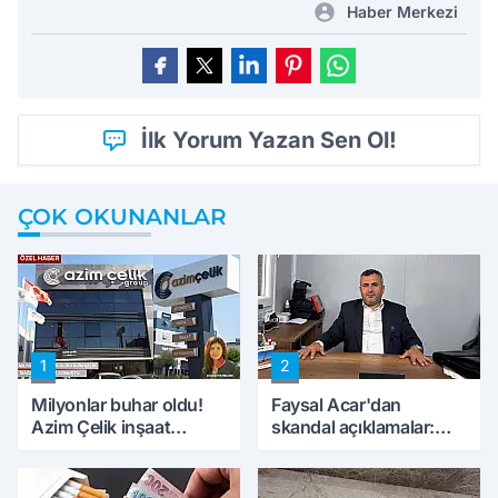
Haber Merkezi
İlk Yorum Yazan Sen Ol!
ÇOK OKUNANLAR
1
2
Milyonlar buhar oldu!
Faysal Acar'dan
Azim Çelik inşaat
skandal açıklamalar:
mağduru ilk kez
'Haluk Levent
konuştu
peynircilerimizi de
kıskaca aldı, müdahale