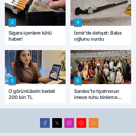
ettik'
3
4
Sigara içenlere kötü
İzmir’de dehşet: Baba
haber!
oğlunu vurdu
5
6
O görüntülerin bedeli
Sardes'te tiyatronun
200 bin TL
imece ruhu binlerce
yıllık tarihle buluştu