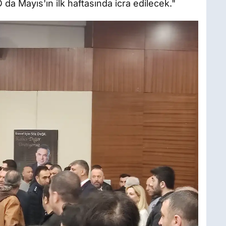
O da Mayıs'ın ilk haftasında icra edilecek."