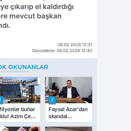
 çıkarıp el kaldırdığı
göre mevcut başkan
ndı.
08.02.2026 12:31
Güncelleme: 08.02.2026 12:40
OK OKUNANLAR
1
2
ilyonlar buhar
Faysal Acar'dan
ldu! Azim Çelik
skandal
nşaat mağduru
açıklamalar:
lk kez konuştu
'Haluk Levent