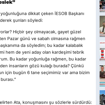
eslek”
n yoğunluğuna dikkat çeken İESOB Başkanı
derek şunları söyledi:
orlar? Hiçbir şey olmayacak, gayet güzel
kten Pazar günü ve sabah olmasına rağmen
i başkanıma da söyledim; bu kadar kalabalık
i hem de yeni aday olan kardeşimi tebrik
rum. Bu kadar yoğunluğa rağmen, bu kadar
Neden insanların gözü kulağı burada? Çünkü
n için bugün 6 tane seçimimiz var ama bizim
 burası.”
lirten Ata, konuşmasını şu sözlerle sürdürdü: