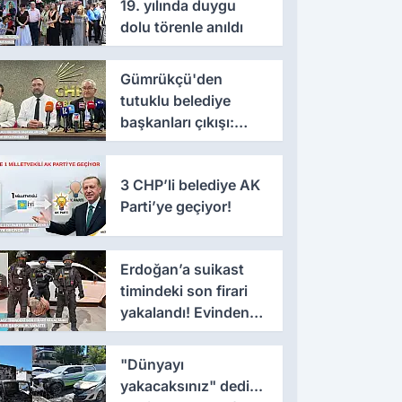
19. yılında duygu
dolu törenle anıldı
Gümrükçü'den
tutuklu belediye
başkanları çıkışı:
'Yıllarca iddianame
beklenmemeli'
3 CHP’li belediye AK
Parti’ye geçiyor!
Erdoğan’a suikast
timindeki son firari
yakalandı! Evinden
çıkanlar şaşkınlık
yarattı
"Dünyayı
yakacaksınız" dedi...