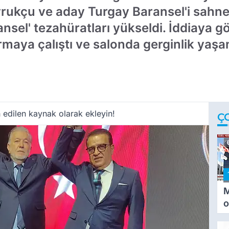
ukçu ve aday Turgay Baransel'i sahneye
ansel' tezahüratları yükseldi. İddiaya 
maya çalıştı ve salonda gerginlik yaşa
 edilen kaynak olarak ekleyin!
Ç
M
o
i
i