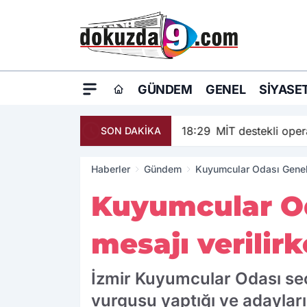
GÜNDEM
GENEL
SIYASE
18:29
MİT destekli ope
SON DAKİKA
Haberler
Gündem
Kuyumcular Odası Genel K
Kuyumcular Oda
mesajı verilirk
İzmir Kuyumcular Odası seçi
vurgusu yaptığı ve adayları