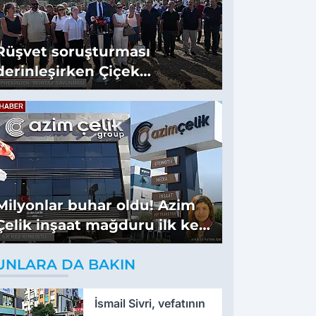
Rüşvet soruşturması
derinleşirken Çiçek
cephesinden 'montaj'
savunması
Milyonlar buhar oldu! Azim
Çelik inşaat mağduru ilk kez
konuştu
UNLARA DA BAKIN
İsmail Sivri, vefatının