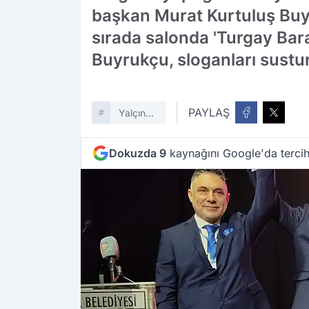
başkan Murat Kurtuluş Buyr
sırada salonda 'Turgay Bar
Buyrukçu, sloganları sustur
PAYLAŞ
Yalçın
Ata
Dokuzda 9
kaynağını Google'da tercih