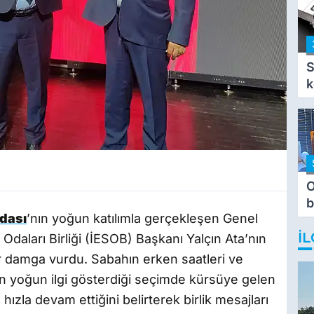
S
k
O
b
dası
’nın yoğun katılımla gerçekleşen Genel
T
İL
Odaları Birliği (İESOB) Başkanı Yalçın Ata’nın
 damga vurdu. Sabahın erken saatleri ve
 yoğun ilgi gösterdiği seçimde kürsüye gelen
 hızla devam ettiğini belirterek birlik mesajları