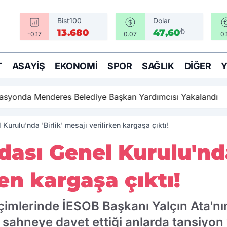
Bist100
Dolar
₺
13.680
47,60
-0.17
0.07
0.
T
ASAYIŞ
EKONOMI
SPOR
SAĞLIK
DIĞER
rasyonda Menderes Belediye Başkan Yardımcısı Yakalandı
urulu'nda 'Birlik' mesajı verilirken kargaşa çıktı!
sı Genel Kurulu'nda 
en kargaşa çıktı!
mlerinde İESOB Başkanı Yalçın Ata'nın '
 sahneye davet ettiği anlarda tansiyon