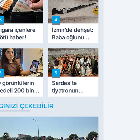
peynircilerimizi
de kıskaca aldı,
3
4
müdahale ettik'
igara içenlere
İzmir’de dehşet:
ötü haber!
Baba oğlunu
vurdu
5
6
 görüntülerin
Sardes'te
edeli 200 bin
tiyatronun
L
imece ruhu
GINIZI ÇEKEBILIR
binlerce yıllık
tarihle buluştu