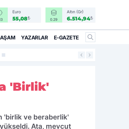
Euro
Altın (Gr)
₺
₺
55,08
6.514,94
13
0.29
YAŞAM
YAZARLAR
E-GAZETE
17:58
İzmir'de CHP’nin 
'Birlik'
birlik ve beraberlik'
 yükseldi. Ata, mevcut