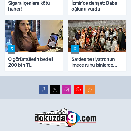
Sigara içenlere kötü
İzmir’de dehşet: Baba
haber!
oğlunu vurdu
5
6
O görüntülerin bedeli
Sardes'te tiyatronun
200 bin TL
imece ruhu binlerce
yıllık tarihle buluştu