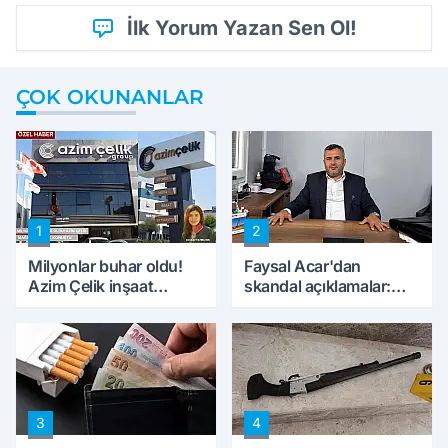
İlk Yorum Yazan Sen Ol!
ÇOK OKUNANLAR
1
2
Milyonlar buhar oldu!
Faysal Acar'dan
Azim Çelik inşaat
skandal açıklamalar:
mağduru ilk kez
'Haluk Levent
konuştu
peynircilerimizi de
kıskaca aldı, müdahale
ettik'
3
4