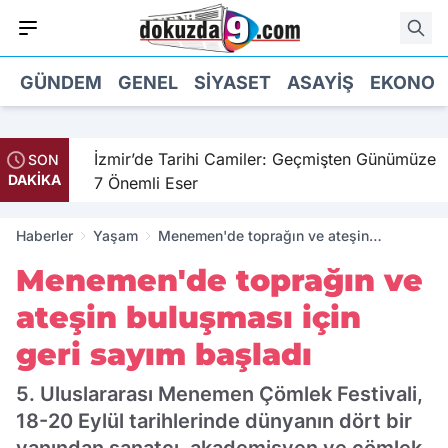
GÜNDEM
GENEL
SIYASET
ASAYIŞ
EKONOM
il
İzmir’de Tarihi Camiler: Geçmişten Günümüze
SON
DAKİKA
7 Önemli Eser
Haberler
Yaşam
Menemen'de toprağın ve ateşin
buluşması için geri sayım başladı
Menemen'de toprağın ve
ateşin buluşması için
geri sayım başladı
5. Uluslararası Menemen Çömlek Festivali,
18-20 Eylül tarihlerinde dünyanın dört bir