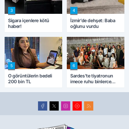
3
4
Sigara içenlere kötü
İzmir’de dehşet: Baba
haber!
oğlunu vurdu
5
6
O görüntülerin bedeli
Sardes'te tiyatronun
200 bin TL
imece ruhu binlerce
yıllık tarihle buluştu