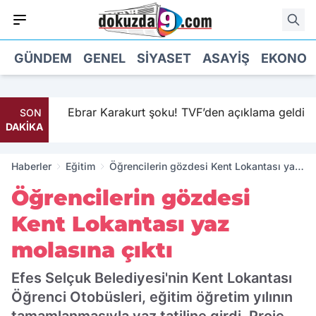
GÜNDEM
GENEL
SIYASET
ASAYIŞ
EKONOM
Ebrar Karakurt şoku! TVF’den açıklama geldi
SON
DAKİKA
Haberler
Eğitim
Öğrencilerin gözdesi Kent Lokantası yaz
molasına çıktı
Öğrencilerin gözdesi
Kent Lokantası yaz
molasına çıktı
Efes Selçuk Belediyesi'nin Kent Lokantası
Öğrenci Otobüsleri, eğitim öğretim yılının