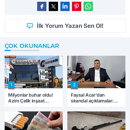
İlk Yorum Yazan Sen Ol!
ÇOK OKUNANLAR
1
2
Milyonlar buhar oldu!
Faysal Acar'dan
Azim Çelik inşaat
skandal açıklamalar:
mağduru ilk kez
'Haluk Levent
konuştu
peynircilerimizi de
kıskaca aldı, müdahale
ettik'