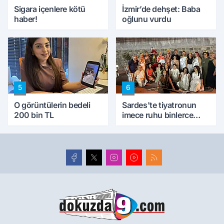
Sigara içenlere kötü
İzmir’de dehşet: Baba
haber!
oğlunu vurdu
5
6
O görüntülerin bedeli
Sardes'te tiyatronun
200 bin TL
imece ruhu binlerce
yıllık tarihle buluştu