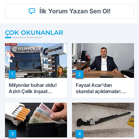
İlk Yorum Yazan Sen Ol!
ÇOK OKUNANLAR
1
2
Milyonlar buhar oldu!
Faysal Acar'dan
Azim Çelik inşaat
skandal açıklamalar:
mağduru ilk kez
'Haluk Levent
konuştu
peynircilerimizi de
kıskaca aldı, müdahale
ettik'
3
4