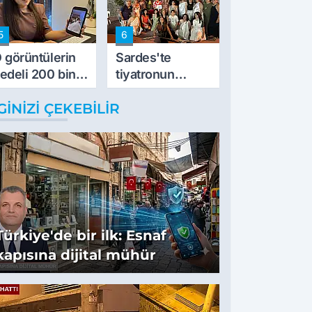
5
6
 görüntülerin
Sardes'te
edeli 200 bin
tiyatronun
L
imece ruhu
GINIZI ÇEKEBILIR
binlerce yıllık
tarihle buluştu
Türkiye'de bir ilk: Esnaf
kapısına dijital mühür