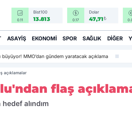
Bist100
Dolar
₺
13.813
47,71
0.11
0.17
0.
T
ASAYIŞ
EKONOMI
SPOR
SAĞLIK
DIĞER
sı büyüyor! MMO’dan gündem yaratacak açıklama
ş açıklamalar
lu'ndan flaş açıklam
n hedef alındım