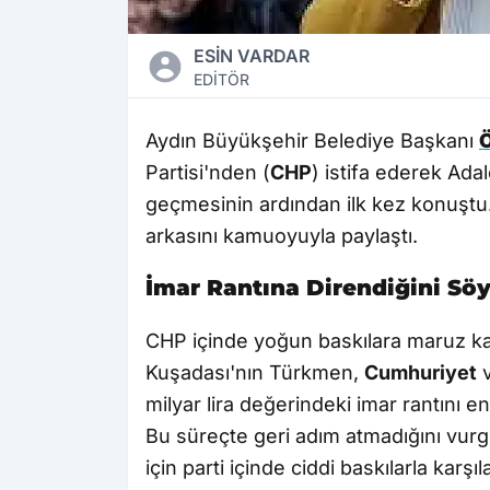
ESİN VARDAR
EDİTÖR
Aydın Büyükşehir Belediye Başkanı
Ö
Partisi'nden (
CHP
) istifa ederek Adal
geçmesinin ardından ilk kez konuştu.
arkasını kamuoyuyla paylaştı.
İmar Rantına Direndiğini Söy
CHP içinde yoğun baskılara maruz kald
Kuşadası'nın Türkmen,
Cumhuriyet
v
milyar lira değerindeki imar rantını eng
Bu süreçte geri adım atmadığını vur
için parti içinde ciddi baskılarla karşıl