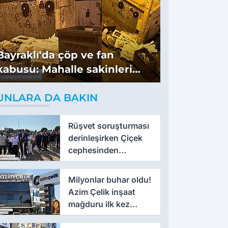
Bayraklı'da çöp ve fan
kabusu: Mahalle sakinleri
isyan etti
UNLARA DA BAKIN
Rüşvet soruşturması
derinleşirken Çiçek
cephesinden
'montaj' savunması
Milyonlar buhar oldu!
Azim Çelik inşaat
mağduru ilk kez
konuştu