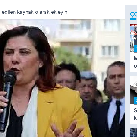
 edilen kaynak olarak ekleyin!
Ç
M
o
i
i
S
k