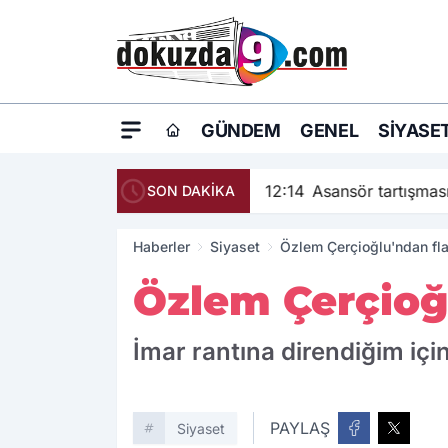
GÜNDEM
GENEL
SIYASE
12:14
Asansör tartışma
SON DAKİKA
Haberler
Siyaset
Özlem Çerçioğlu'ndan fla
Özlem Çerçioğ
İmar rantına direndiğim içi
PAYLAŞ
Siyaset