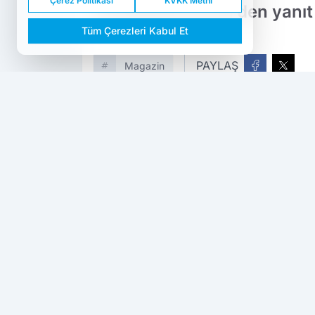
Çerez Politikası
KVKK Metni
ve Fahriye Evcen'den yanıt
Tüm Çerezleri Kabul Et
PAYLAŞ
Magazin
Dokuzda 9
kaynağını Google'da tercih