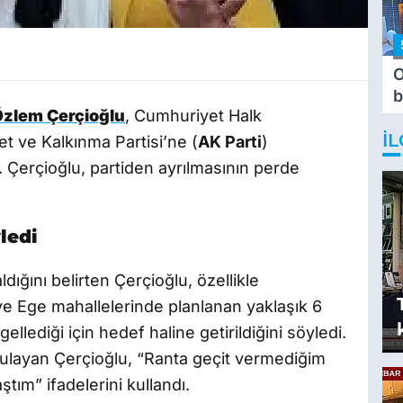
O
b
zlem Çerçioğlu
, Cumhuriyet Halk
T
İL
et ve Kalkınma Partisi’ne (
AK Parti
)
 Çerçioğlu, partiden ayrılmasının perde
ledi
ığını belirten Çerçioğlu, özellikle
e Ege mahallelerinde planlanan yaklaşık 6
ellediği için hedef haline getirildiğini söyledi.
gulayan Çerçioğlu, “Ranta geçit vermediğim
aştım” ifadelerini kullandı.