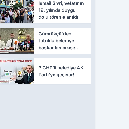
İsmail Sivri, vefatının
19. yılında duygu
dolu törenle anıldı
Gümrükçü'den
tutuklu belediye
başkanları çıkışı:
'Yıllarca iddianame
beklenmemeli'
3 CHP’li belediye AK
Parti’ye geçiyor!