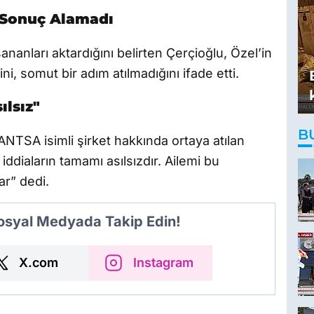
 Sonuç Alamadı
şananları aktardığını belirten Çerçioğlu, Özel’in
i, somut bir adım atılmadığını ifade etti.
ılsız"
B
JANTSA isimli şirket hakkında ortaya atılan
iddiaların tamamı asılsızdır. Ailemi bu
ar” dedi.
Sosyal Medyada Takip Edin!
X.com
Instagram