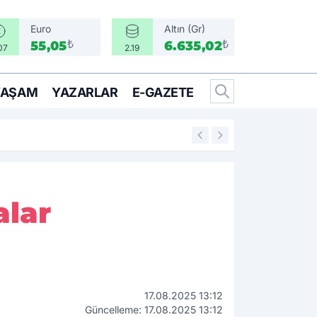
Euro
Altın (Gr)
₺
₺
55,05
6.635,02
07
2.19
YAŞAM
YAZARLAR
E-GAZETE
11:36
İlkay Çiçek ve 16
alar
17.08.2025 13:12
Güncelleme: 17.08.2025 13:12