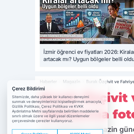
İzmir öğrenci ev fiyatları 2026: Kirala
artacak mı? Uygun bölgeler belli old
Haberler
Magazin
Burak Özçivit ve Fahriye
Çerez Bildirimi
Burak Özçivit 
Sitemizde, daha yüksek bir kullanıcı deneyimi
sunmak ve deneyimlerinizi kişiselleştirmek amacıyla,
Gizlilik Politikası, Çerez Politikası ve KVKK
iddialarına fot
Aydınlatma Metni sayfalarında belirtilen maddelerle
sınırlı olmak üzere ve ilgili yasal düzenlemeler
çerçevesinde çerezler kullanıyoruz.
Son günlerde magazin günde