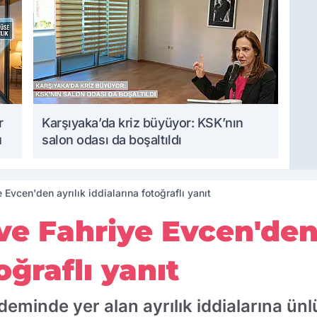
r
Karşıyaka’da kriz büyüyor: KSK’nın
u
salon odası da boşaltıldı
 Evcen'den ayrılık iddialarına fotoğraflı yanıt
ve Fahriye Evcen'den 
oğraflı yanıt
minde yer alan ayrılık iddialarına ünl