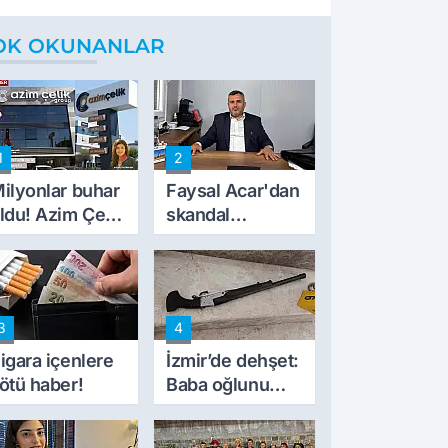
OK OKUNANLAR
1
2
ilyonlar buhar
Faysal Acar'dan
ldu! Azim Çelik
skandal
nşaat mağduru
açıklamalar:
lk kez konuştu
'Haluk Levent
peynircilerimizi
de kıskaca aldı,
3
4
müdahale ettik'
igara içenlere
İzmir’de dehşet:
ötü haber!
Baba oğlunu
vurdu