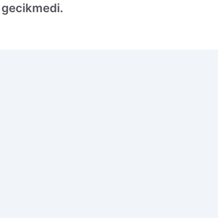
 gecikmedi.
 edilen kaynak olarak ekleyin!
Ç
M
o
i
i