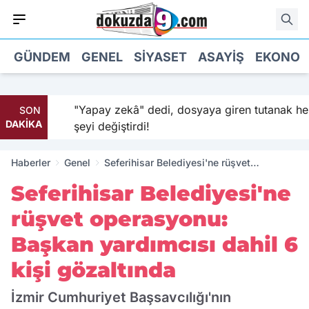
GÜNDEM
GENEL
SIYASET
ASAYIŞ
EKONOM
aldı:
"Yapay zekâ" dedi, dosyaya giren tutanak her
SON
DAKİKA
şeyi değiştirdi!
Haberler
Genel
Seferihisar Belediyesi'ne rüşvet
operasyonu: Başkan yardımcısı dahil 6
Seferihisar Belediyesi'ne
kişi gözaltında
rüşvet operasyonu:
Başkan yardımcısı dahil 6
kişi gözaltında
İzmir Cumhuriyet Başsavcılığı'nın