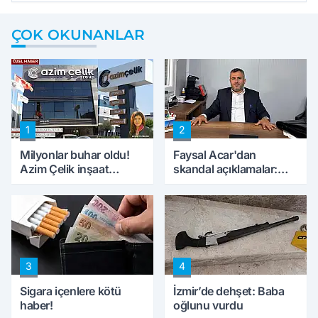
ÇOK OKUNANLAR
1
2
Milyonlar buhar oldu!
Faysal Acar'dan
Azim Çelik inşaat
skandal açıklamalar:
mağduru ilk kez
'Haluk Levent
konuştu
peynircilerimizi de
kıskaca aldı, müdahale
ettik'
3
4
Sigara içenlere kötü
İzmir’de dehşet: Baba
haber!
oğlunu vurdu