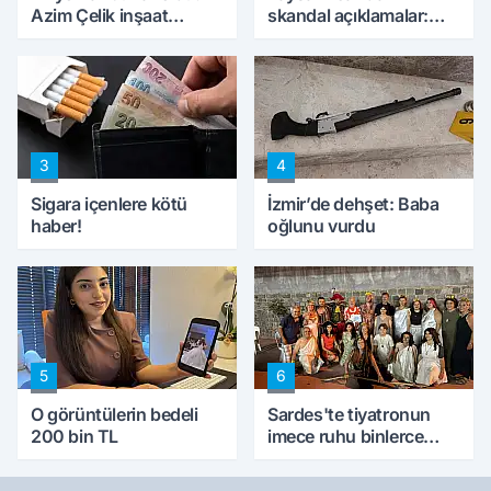
Azim Çelik inşaat
skandal açıklamalar:
mağduru ilk kez
'Haluk Levent
konuştu
peynircilerimizi de
kıskaca aldı, müdahale
ettik'
3
4
Sigara içenlere kötü
İzmir’de dehşet: Baba
haber!
oğlunu vurdu
5
6
O görüntülerin bedeli
Sardes'te tiyatronun
200 bin TL
imece ruhu binlerce
yıllık tarihle buluştu