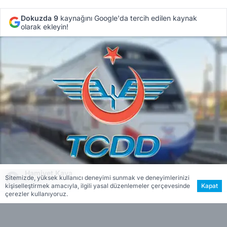
Dokuzda 9
kaynağını Google'da tercih edilen kaynak
olarak ekleyin!
Hamiyet Kaya
Sitemizde, yüksek kullanıcı deneyimi sunmak ve deneyimlerinizi
Editör
kişiselleştirmek amacıyla, ilgili yasal düzenlemeler çerçevesinde
Kapat
çerezler kullanıyoruz.
Ulaştırma ve Altyapı Bakanı Abdulkadir Uraloğlu
tren biletlerinde yeni evli ve ailelere yüzde 50