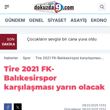
GÜNDEM
GENEL
SIYASET
ASAYIŞ
EKONOM
 Maaş
Çocukların sevgisi bir cana yuva oldu
SON
DAKİKA
Haberler
Spor
Tire 2021 FK-Balıkesirspor karşılaşması
yarın olacak
Tire 2021 FK-
Balıkesirspor
karşılaşması yarın olacak
08.03.2025 13:52
Güncelleme: 08.03.2025 13:52