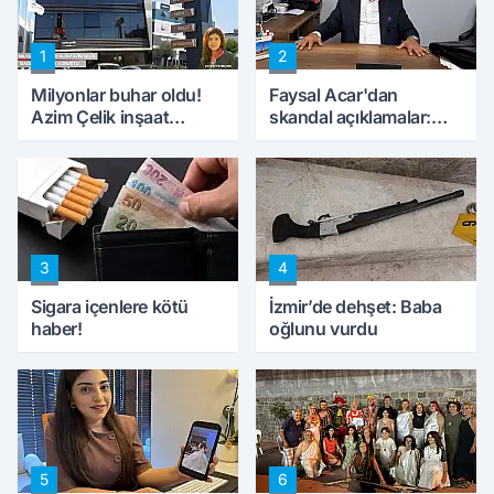
1
2
Milyonlar buhar oldu!
Faysal Acar'dan
Azim Çelik inşaat
skandal açıklamalar:
mağduru ilk kez
'Haluk Levent
konuştu
peynircilerimizi de
kıskaca aldı, müdahale
ettik'
3
4
Sigara içenlere kötü
İzmir’de dehşet: Baba
haber!
oğlunu vurdu
5
6