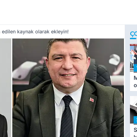
 edilen kaynak olarak ekleyin!
Ç
M
o
i
i
S