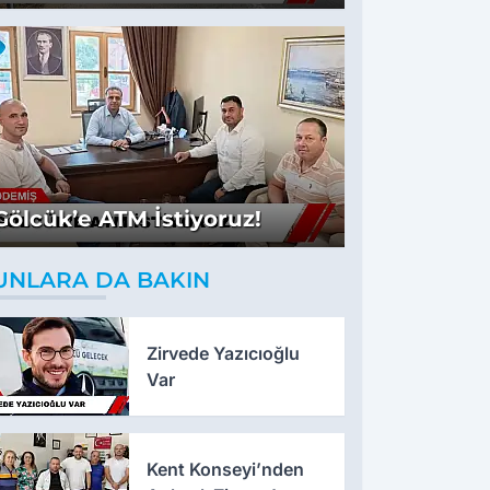
Gölcük’e ATM İstiyoruz!
UNLARA DA BAKIN
Zirvede Yazıcıoğlu
Var
Kent Konseyi’nden