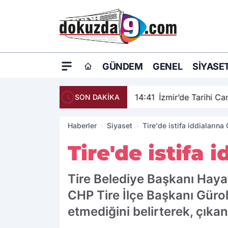
GÜNDEM
GENEL
SIYASE
14:41
İzmir’de Tarihi C
SON DAKİKA
Haberler
Siyaset
Tire'de istifa iddiaların
Tire'de istifa
Tire Belediye Başkanı Hayat
CHP Tire İlçe Başkanı Gürol
etmediğini belirterek, çıka