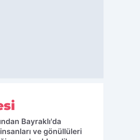
esi
ından Bayraklı'da
insanları ve gönüllüleri