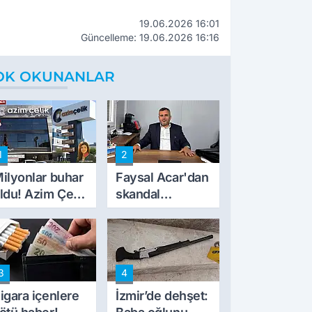
19.06.2026 16:01
Güncelleme: 19.06.2026 16:16
OK OKUNANLAR
1
2
ilyonlar buhar
Faysal Acar'dan
ldu! Azim Çelik
skandal
nşaat mağduru
açıklamalar:
lk kez konuştu
'Haluk Levent
peynircilerimizi
de kıskaca aldı,
3
4
müdahale ettik'
igara içenlere
İzmir’de dehşet: