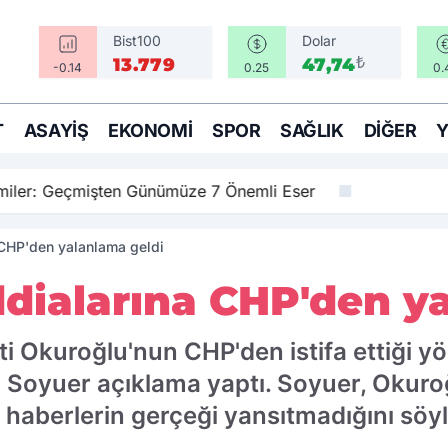
Bist100
Dolar
₺
13.779
47,74
-0.14
0.25
0.
T
ASAYIŞ
EKONOMI
SPOR
SAĞLIK
DIĞER
amiler: Geçmişten Günümüze 7 Önemli Eser
a CHP'den yalanlama geldi
 iddialarına CHP'den 
i Okuroğlu'nun CHP'den istifa ettiği y
 Soyuer açıklama yaptı. Soyuer, Okuroğ
n haberlerin gerçeği yansıtmadığını söyl