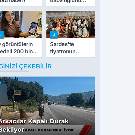
ötü haber!
Baba oğlunu
vurdu
5
6
 görüntülerin
Sardes'te
edeli 200 bin
tiyatronun
L
imece ruhu
GINIZI ÇEKEBILIR
binlerce yıllık
tarihle buluştu
Arkacılar Kapalı Durak
Bekliyor