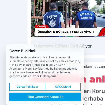
Ödemiş’te Büfeler Çağ Atlıyor
Çerez Bildirimi
Sitemizde, daha yüksek bir kullanıcı deneyimi
sunmak ve deneyimlerinizi kişiselleştirmek amacıyla,
Gizlilik Politikası, Çerez Politikası ve KVKK
Haberler
Eğitim
KAÇOK'tan anlamlı dayan
Aydınlatma Metni sayfalarında belirtilen maddelerle
sınırlı olmak üzere ve ilgili yasal düzenlemeler
KAÇOK'tan anl
çerçevesinde çerezler kullanıyoruz.
Çerez Politikası
KVKK Metni
Kadınları ve Çocukları Ko
Tüm Çerezleri Kabul Et
düzenlenen Yaza Merhaba Gal