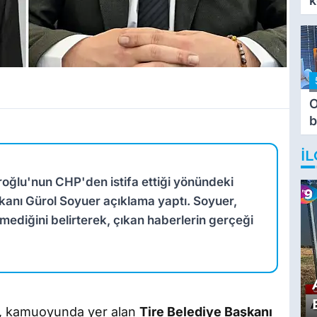
k
O
b
T
İL
roğlu'nun CHP'den istifa ettiği yönündeki
şkanı Gürol Soyuer açıklama yaptı. Soyuer,
mediğini belirterek, çıkan haberlerin gerçeği
, kamuoyunda yer alan
Tire Belediye Başkanı