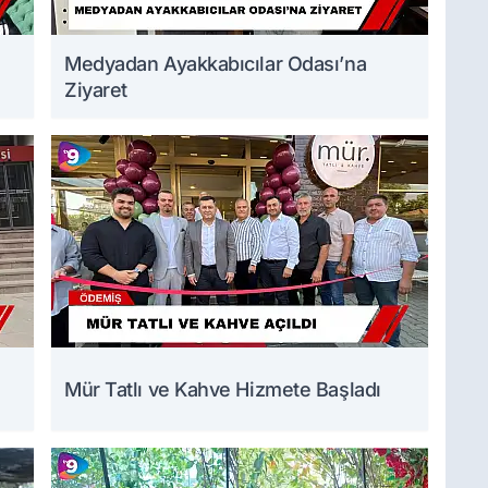
Medyadan Ayakkabıcılar Odası’na
Ziyaret
Mür Tatlı ve Kahve Hizmete Başladı