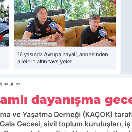
16 yaşında Avrupa hayali, annesinden
ailelere altın tavsiyeler
ışma gecesi
amlı dayanışma gec
ruma ve Yaşatma Derneği (KAÇOK) taraf
a Gecesi, sivil toplum kuruluşları, iş 