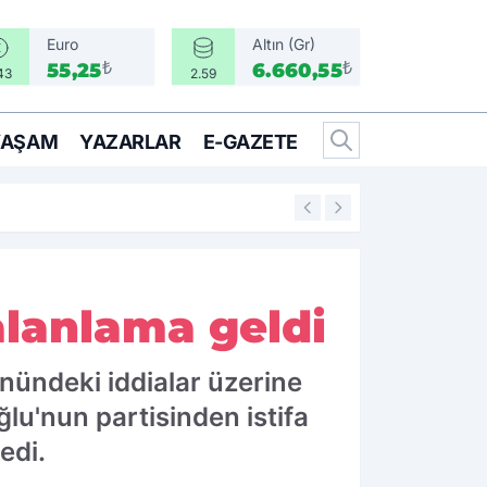
Euro
Altın (Gr)
₺
₺
55,25
6.660,55
43
2.59
YAŞAM
YAZARLAR
E-GAZETE
14:25
İzmir’in İlçeleri 
yalanlama geldi
önündeki iddialar üzerine
lu'nun partisinden istifa
edi.