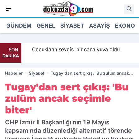
GÜNDEM
GENEL
SIYASET
ASAYIŞ
EKONOM
 Maaş
Çocukların sevgisi bir cana yuva oldu
SON
DAKİKA
Haberler
Siyaset
Tugay'dan sert çıkış: 'Bu zulüm ancak
seçimle biter'
Tugay'dan sert çıkış: 'Bu
zulüm ancak seçimle
biter'
CHP İzmir İl Başkanlığı'nın 19 Mayıs
kapsamında düzenlediği alternatif törende