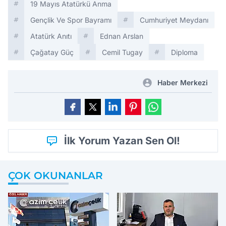
19 Mayıs Atatürkü Anma
Gençlik Ve Spor Bayramı
Cumhuriyet Meydanı
Atatürk Anıtı
Ednan Arslan
Çağatay Güç
Cemil Tugay
Diploma
Haber Merkezi
İlk Yorum Yazan Sen Ol!
ÇOK OKUNANLAR