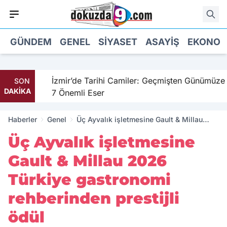
GÜNDEM
GENEL
SIYASET
ASAYIŞ
EKONOM
hil
İzmir’de Tarihi Camiler: Geçmişten Günümüze
SON
DAKİKA
7 Önemli Eser
Haberler
Genel
Üç Ayvalık işletmesine Gault & Millau
2026 Türkiye gastronomi rehberinden
Üç Ayvalık işletmesine
prestijli ödül
Gault & Millau 2026
Türkiye gastronomi
rehberinden prestijli
ödül