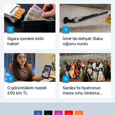
konuştu
peynircilerimizi de
kıskaca aldı, müdahale
ettik'
3
4
Sigara içenlere kötü
İzmir’de dehşet: Baba
haber!
oğlunu vurdu
5
6
O görüntülerin bedeli
Sardes'te tiyatronun
200 bin TL
imece ruhu binlerce
yıllık tarihle buluştu