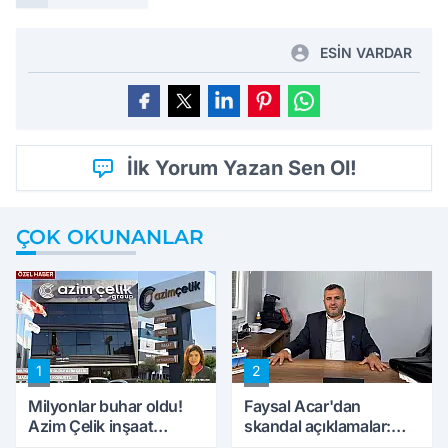
ESİN VARDAR
İlk Yorum Yazan Sen Ol!
ÇOK OKUNANLAR
1
2
Milyonlar buhar oldu!
Faysal Acar'dan
Azim Çelik inşaat
skandal açıklamalar:
mağduru ilk kez
'Haluk Levent