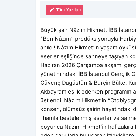
Tüm Yazıları
Büyük şair Nâzım Hikmet, İBB İstanbu
“Ben Nâzım” prodüksiyonuyla Harbiy
anıldı! Nâzım Hikmet’in yaşam öyküsü
eserler eşliğinde sahneye taşıyan k
Haziran 2026 Çarşamba akşamı gerçek
yönetimindeki İBB İstanbul Gençlik 
Güvenç Dağüstün & Burçin Büke, Kur
Akbayram eşlik ederken programın anl
üstlendi. Nâzım Hikmet’in “Otobiyogr
konseri, ölümsüz şairin hayatındaki d
ilhamla bestelenmiş eserler ve sahne
boyunca Nâzım Hikmet’in hafızalara kaz
eden şarkılarla buluşarak izleyicilere