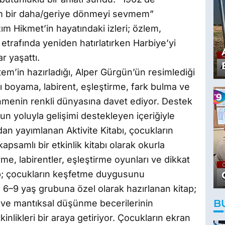
bir daha/geriye dönmeyi sevmem”
m Hikmet’in hayatındaki izleri; özlem,
trafında yeniden hatırlatırken Harbiye’yi
r yaşattı.
m’in hazırladığı, Alper Gürgün’ün resimlediği
rı boyama, labirent, eşleştirme, fark bulma ve
enmenin renkli dünyasına davet ediyor. Destek
un yoluyla gelişimi destekleyen içeriğiyle
an yayımlanan Aktivite Kitabı, çocukların
samlı bir etkinlik kitabı olarak okurla
me, labirentler, eşleştirme oyunları ve dikkat
itap; çocukların keşfetme duygusunu
. 6–9 yaş grubuna özel olarak hazırlanan kitap;
B
 ve mantıksal düşünme becerilerinin
inlikleri bir araya getiriyor. Çocukların ekran