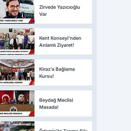
Zirvede Yazıcıoğlu
Var
Kent Konseyi’nden
Anlamlı Ziyaret!
Kiraz’a Bağlama
Kursu!
Beydağ Meclisi
Masada!
Ödemiş’te Tarıma Sıkı