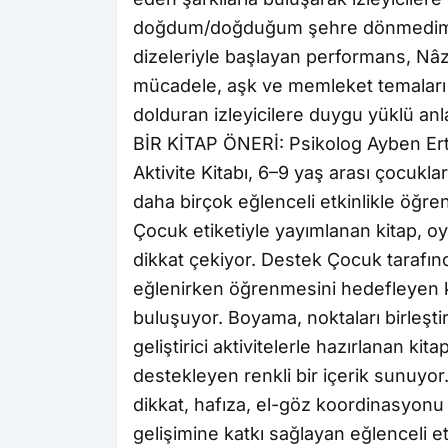
doğdum/doğduğum şehre dönmedim 
dizeleriyle başlayan performans, Nâzı
mücadele, aşk ve memleket temaları e
dolduran izleyicilere duygu yüklü anla
BİR KİTAP ÖNERİ: Psikolog Ayben Erte
Aktivite Kitabı, 6–9 yaş arası çocukla
daha birçok eğlenceli etkinlikle öğr
Çocuk etiketiyle yayımlanan kitap, oy
dikkat çekiyor. Destek Çocuk tarafınd
eğlenirken öğrenmesini hedefleyen kap
buluşuyor. Boyama, noktaları birleştir
geliştirici aktivitelerle hazırlanan k
destekleyen renkli bir içerik sunuyor
dikkat, hafıza, el-göz koordinasyonu
gelişimine katkı sağlayan eğlenceli etk