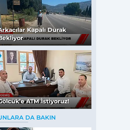
Arkacılar Kapalı Durak
Bekliyor
Gölcük’e ATM İstiyoruz!
UNLARA DA BAKIN