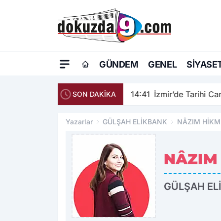
GÜNDEM
GENEL
SIYASE
14:41
İzmir’de Tarihi C
SON DAKİKA
Yazarlar
GÜLŞAH ELİKBANK
NÂZIM HİKME
NÂZIM 
GÜLŞAH EL