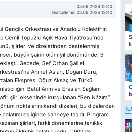
i
08.06.2026 12:40
i
Güncelleme: 08.06.2026 12:40
l Gençlik Orkestrası ve Anadolu Kolektif’in
S
e Cemil Topuzlu Açık Hava Tiyatrosu’nda
k
nü, şiirleri ve dizelerinden bestelenmiş
onser, büyük şairin ölüm yıl dönümünde, 3
leşti. Gecede, Şef Orhan Şallıel
Orkestrası’na Ahmet Aslan, Doğan Duru,
talan Ekspres, Oğuz Aksaç ve Türkü
O
atıcılığını Betül Arım ve Eraslan Sağlam
b
afi” şiiri ekseninde kurgulanan “Ben Nâzım”
T
önüm noktalarını kendi dizeleri, bu dizelerden
İL
 anlatımı eşliğinde sahneye taşıdı. Program
ınan şiirleri, farklı dönemlerine tanıklık
 bütünlüklü bir anlatı sundu. “1902’de