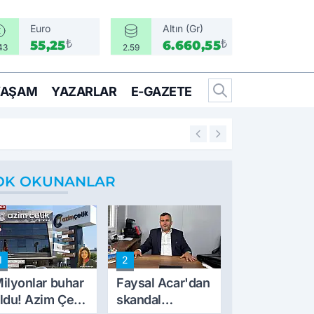
Euro
Altın (Gr)
₺
₺
55,25
6.660,55
43
2.59
YAŞAM
YAZARLAR
E-GAZETE
14:25
İzmir’in İlçeleri 
OK OKUNANLAR
1
2
ilyonlar buhar
Faysal Acar'dan
ldu! Azim Çelik
skandal