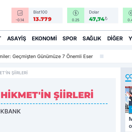
Bist100
Dolar
₺
13.779
47,74
-0.14
0.25
0.
T
ASAYIŞ
EKONOMI
SPOR
SAĞLIK
DIĞER
amiler: Geçmişten Günümüze 7 Önemli Eser
T'İN ŞİİRLERİ
Ç
HİKMET'İN ŞİİRLERİ
İKBANK
M
o