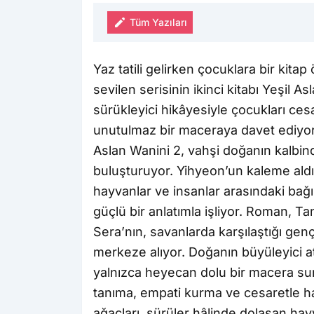
Tüm Yazıları
Yaz tatili gelirken çocuklara bir kit
sevilen serisinin ikinci kitabı Yeşil 
sürükleyici hikâyesiyle çocukları ce
unutulmaz bir maceraya davet ediyor
Aslan Wanini 2, vahşi doğanın kalbind
buluşturuyor. Yihyeon’un kaleme aldı
hayvanlar ve insanlar arasındaki bağ
güçlü bir anlatımla işliyor. Roman, 
Sera’nın, savanlarda karşılaştığı genç
merkeze alıyor. Doğanın büyüleyici a
yalnızca heyecan dolu bir macera su
tanıma, empati kurma ve cesaretle 
ağaçları, sürüler hâlinde dolaşan hay