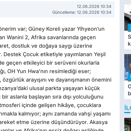
i
12.06.2026 10:34
i
Güncelleme: 12.06.2026 10:34
ap önerim var; Güney Koreli yazar Yihyeon’un
S
Aslan Wanini 2, Afrika savanlarında geçen
k
saret, dostluk ve doğaya saygı üzerine
. Destek Çocuk etiketiyle yayımlanan Yeşil
e geçen etkileyici bir serüveni okurlarla
ğı, OH Yun Hwa’nın resimlediği eser;
ı, özgürlük arayışını ve dayanışmanın önemini
O
Tanzanya’daki ulusal parkta yaşayan küçük
b
 bir aslanla başlayan sıra dışı yolculuğunu
T
tmosferi içinde gelişen hikâye, çocuklara
İL
nmakla kalmıyor; aynı zamanda vahşi yaşamı
hareket etme üzerine düşündürüyor. Akasya
vanlar ve Afrika’nın eşsiz doğası eşliğinde