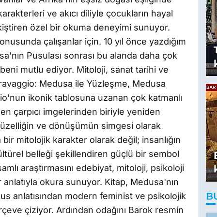
arakterleri ve akıcı diliyle çocukların hayal
iştiren özel bir okuma deneyimi sunuyor.
konusunda çalışanlar için. 10 yıl önce yazdığım
a’nın Pusulası sonrası bu alanda daha çok
beni mutlu ediyor. Mitoloji, sanat tarihi ve
Caravaggio: Medusa ile Yüzleşme, Medusa
o’nun ikonik tablosuna uzanan çok katmanlı
 en çarpıcı imgelerinden biriyle yeniden
 güzelliğin ve dönüşümün simgesi olarak
r mitolojik karakter olarak değil; insanlığın
kültürel belleği şekillendiren güçlü bir sembol
amlı araştırmasını edebiyat, mitoloji, psikoloji
r anlatıyla okura sunuyor. Kitap, Medusa'nın
B
s anlatısından modern feminist ve psikolojik
rçeve çiziyor. Ardından odağını Barok resmin