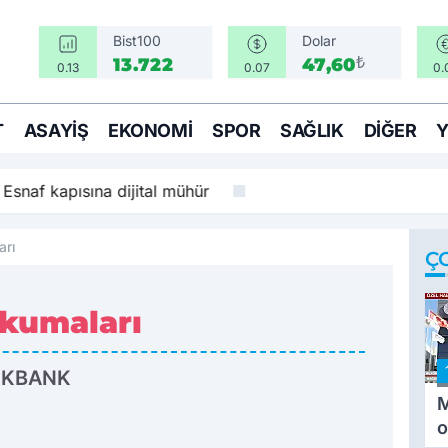
Bist100
Dolar
₺
13.722
47,60
0.13
0.07
0.
T
ASAYIŞ
EKONOMI
SPOR
SAĞLIK
DIĞER
: Esnaf kapısına dijital mühür
arı
Ç
Okumaları
İKBANK
M
o