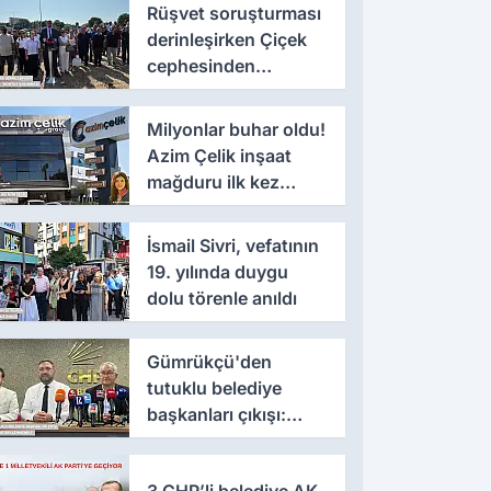
Rüşvet soruşturması
derinleşirken Çiçek
cephesinden
'montaj' savunması
Milyonlar buhar oldu!
Azim Çelik inşaat
mağduru ilk kez
konuştu
İsmail Sivri, vefatının
19. yılında duygu
dolu törenle anıldı
Gümrükçü'den
tutuklu belediye
başkanları çıkışı:
'Yıllarca iddianame
beklenmemeli'
3 CHP’li belediye AK