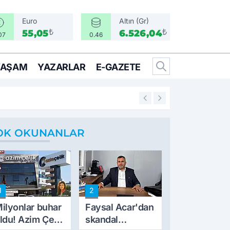
Euro
Altın (Gr)
₺
₺
55,05
6.526,04
07
0.46
YAŞAM
YAZARLAR
E-GAZETE
15:07
Deniz Yücel suç 
OK OKUNANLAR
1
2
ilyonlar buhar
Faysal Acar'dan
ldu! Azim Çelik
skandal