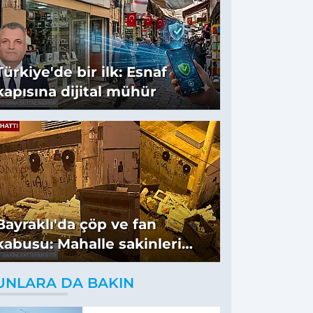
Türkiye'de bir ilk: Esnaf
kapısına dijital mühür
Bayraklı'da çöp ve fan
kabusu: Mahalle sakinleri
isyan etti
UNLARA DA BAKIN