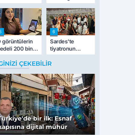
vurdu
5
6
 görüntülerin
Sardes'te
edeli 200 bin
tiyatronun
L
imece ruhu
GINIZI ÇEKEBILIR
binlerce yıllık
tarihle buluştu
Türkiye'de bir ilk: Esnaf
kapısına dijital mühür