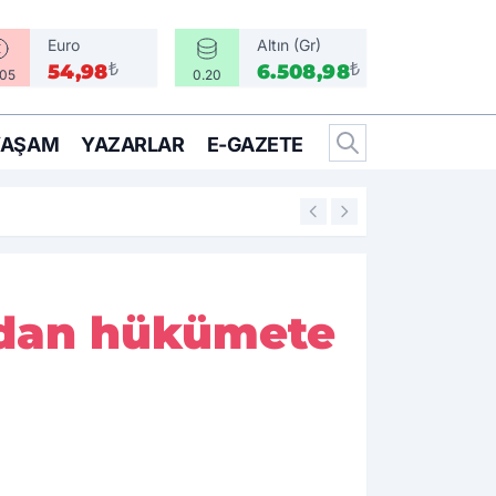
Euro
Altın (Gr)
₺
₺
54,98
6.508,98
.05
0.20
YAŞAM
YAZARLAR
E-GAZETE
16:05
Bir Can İçin Sefe
ğ'dan hükümete