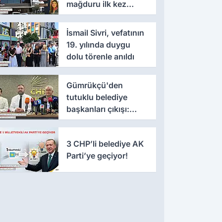
mağduru ilk kez
konuştu
İsmail Sivri, vefatının
19. yılında duygu
dolu törenle anıldı
Gümrükçü'den
tutuklu belediye
başkanları çıkışı:
'Yıllarca iddianame
beklenmemeli'
3 CHP’li belediye AK
Parti’ye geçiyor!