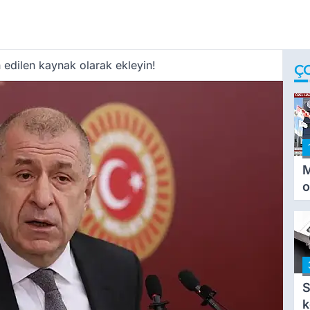
 edilen kaynak olarak ekleyin!
Ç
M
o
i
i
S
k