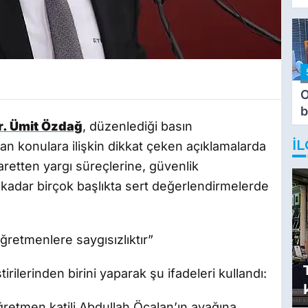
O
b
Dr. Ümit Özdağ
, düzenlediği basın
T
İL
an konulara ilişkin dikkat çeken açıklamalarda
aretten yargı süreçlerine, güvenlik
 kadar birçok başlıkta sert değerlendirmelerde
ğretmenlere saygısızlıktır”
tirilerinden birini yaparak şu ifadeleri kullandı:
ğretmen katili Abdullah Öcalan’ın ayağına