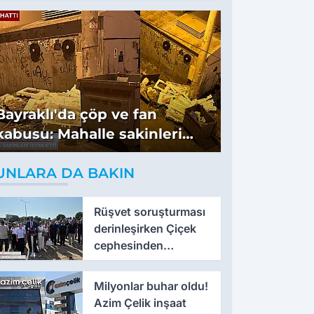
Bayraklı'da çöp ve fan
kabusu: Mahalle sakinleri
isyan etti
UNLARA DA BAKIN
Rüşvet soruşturması
derinleşirken Çiçek
cephesinden
'montaj' savunması
Milyonlar buhar oldu!
Azim Çelik inşaat