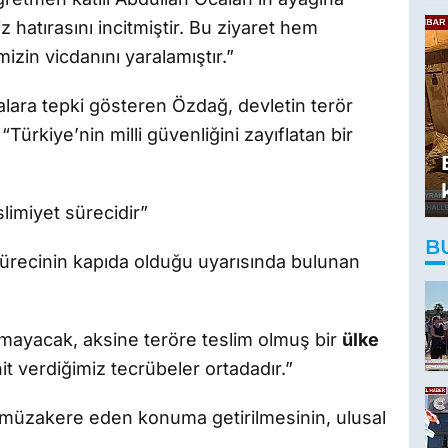
z hatırasını incitmiştir. Bu ziyaret hem
izin vicdanını yaralamıştır.”
alara tepki gösteren Özdağ, devletin terör
ürkiye’nin milli güvenliğini zayıflatan bir
limiyet sürecidir”
B
 sürecinin kapıda olduğu uyarısında bulunan
rmayacak, aksine teröre teslim olmuş bir
ülke
it verdiğimiz tecrübeler ortadadır.”
e müzakere eden konuma getirilmesinin, ulusal