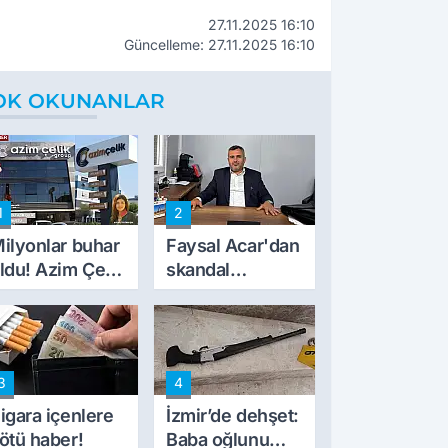
27.11.2025 16:10
Güncelleme: 27.11.2025 16:10
OK OKUNANLAR
1
2
ilyonlar buhar
Faysal Acar'dan
ldu! Azim Çelik
skandal
nşaat mağduru
açıklamalar:
lk kez konuştu
'Haluk Levent
peynircilerimizi
de kıskaca aldı,
3
4
müdahale ettik'
igara içenlere
İzmir’de dehşet:
ötü haber!
Baba oğlunu