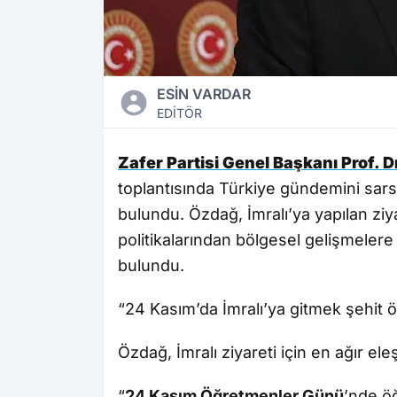
ESİN VARDAR
EDİTÖR
Zafer Partisi Genel Başkanı Prof. 
toplantısında Türkiye gündemini sars
bulundu. Özdağ, İmralı’ya yapılan ziy
politikalarından bölgesel gelişmelere
bulundu.
“24 Kasım’da İmralı’ya gitmek şehit ö
Özdağ, İmralı ziyareti için en ağır eleş
“
24 Kasım Öğretmenler Günü
’nde ö