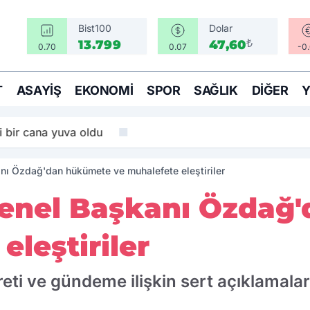
Bist100
Dolar
₺
13.799
47,60
0.70
0.07
-0
T
ASAYIŞ
EKONOMI
SPOR
SAĞLIK
DIĞER
i bir cana yuva oldu
anı Özdağ'dan hükümete ve muhalefete eleştiriler
 Genel Başkanı Özda
eleştiriler
eti ve gündeme ilişkin sert açıklamalar