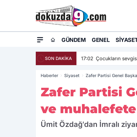
GÜNDEM
GENEL
SIYASE
17:02
Çocukların sevgis
SON DAKİKA
Haberler
Siyaset
Zafer Partisi Genel Başk
Zafer Partisi
ve muhalefete 
Ümit Özdağ'dan İmralı ziyar