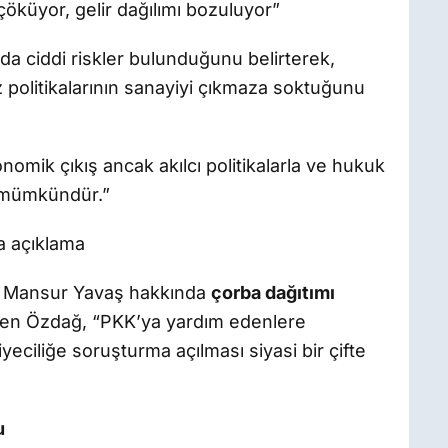
 çöküyor, gelir dağılımı bozuluyor”
a ciddi riskler bulunduğunu belirterek,
z politikalarının sanayiyi çıkmaza soktuğunu
mik çıkış ancak akılcı politikalarla ve hukuk
e mümkündür.”
a açıklama
ı Mansur Yavaş hakkında
çorba dağıtımı
iren Özdağ, “PKK’ya yardım edenlere
ciliğe soruşturma açılması siyasi bir çifte
u