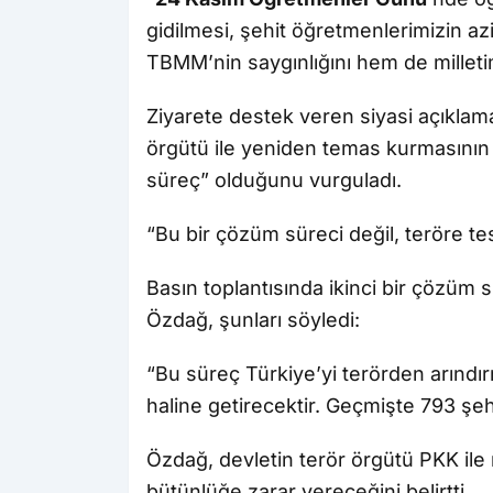
gidilmesi, şehit öğretmenlerimizin azi
TBMM’nin saygınlığını hem de milletim
Ziyarete destek veren siyasi açıklam
örgütü ile yeniden temas kurmasının “T
süreç” olduğunu vurguladı.
“Bu bir çözüm süreci değil, teröre tes
Basın toplantısında ikinci bir çözüm
Özdağ, şunları söyledi:
“Bu süreç Türkiye’yi terörden arındı
haline getirecektir. Geçmişte 793 şeh
Özdağ, devletin terör örgütü PKK il
bütünlüğe zarar vereceğini belirtti.