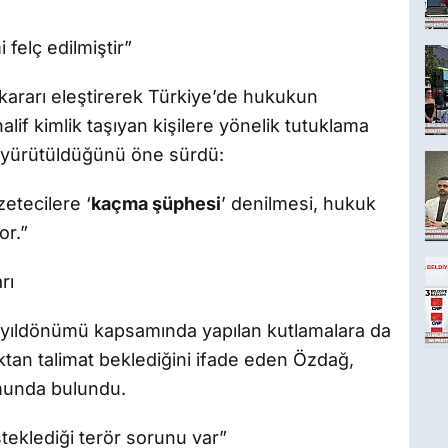
 felç edilmiştir”
 kararı eleştirerek Türkiye’de hukukun
halif kimlik taşıyan kişilere yönelik tutuklama
da yürütüldüğünü öne sürdü:
zetecilere ‘
kaçma şüphesi
’ denilmesi, hukuk
or.”
rı
 yıldönümü kapsamında yapılan kutlamalara da
ıktan talimat beklediğini ifade eden Özdağ,
rumunda bulundu.
eklediği terör sorunu var”