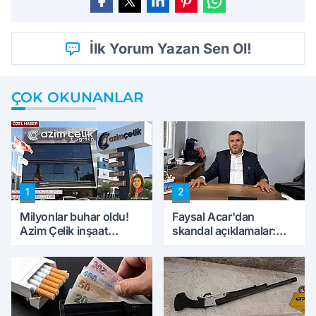
İlk Yorum Yazan Sen Ol!
ÇOK OKUNANLAR
1
2
Milyonlar buhar oldu!
Faysal Acar'dan
Azim Çelik inşaat
skandal açıklamalar:
mağduru ilk kez
'Haluk Levent
konuştu
peynircilerimizi de
kıskaca aldı, müdahale
ettik'