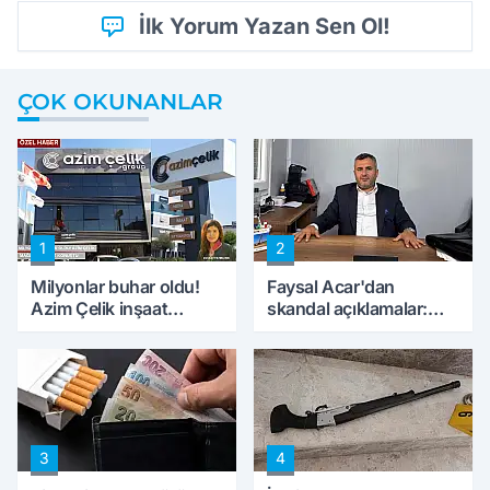
İlk Yorum Yazan Sen Ol!
ÇOK OKUNANLAR
1
2
Milyonlar buhar oldu!
Faysal Acar'dan
Azim Çelik inşaat
skandal açıklamalar:
mağduru ilk kez
'Haluk Levent
konuştu
peynircilerimizi de
kıskaca aldı, müdahale
ettik'
3
4