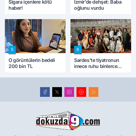
Sigara içenlere kötü
İzmir’de dehşet: Baba
haber!
oğlunu vurdu
5
6
O görüntülerin bedeli
Sardes'te tiyatronun
200 bin TL
imece ruhu binlerce
yıllık tarihle buluştu