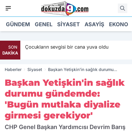
GÜNDEM
GENEL
SIYASET
ASAYIŞ
EKONOM
aaş
Çocukların sevgisi bir cana yuva oldu
SON
DAKİKA
Haberler
Siyaset
Başkan Yetişkin'in sağlık durumu
gündemde: 'Bugün mutlaka diyalize
Başkan Yetişkin'in sağlık
girmesi gerekiyor'
durumu gündemde:
'Bugün mutlaka diyalize
girmesi gerekiyor'
CHP Genel Başkan Yardımcısı Devrim Barış