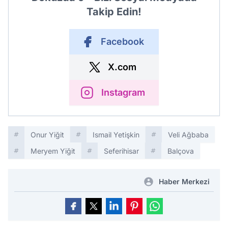
Takip Edin!
Facebook
X.com
Instagram
Onur Yiğit
Ismail Yetişkin
Veli Ağbaba
Meryem Yiğit
Seferihisar
Balçova
Haber Merkezi