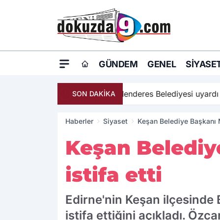
GÜNDEM
GENEL
SIYASE
17:17
Türkiye, Suudi 
SON DAKİKA
Haberler
Siyaset
Keşan Belediye Başkanı 
Keşan Beledi
istifa etti
Edirne'nin Keşan ilçesinde
istifa ettiğini açıkladı. Özc