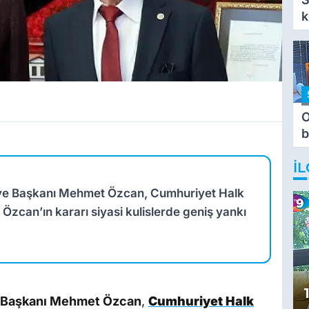
k
O
b
T
İL
diye Başkanı Mehmet Özcan, Cumhuriyet Halk
ı. Özcan’ın kararı siyasi kulislerde geniş yankı
e Başkanı Mehmet Özcan
,
Cumhuriyet Halk