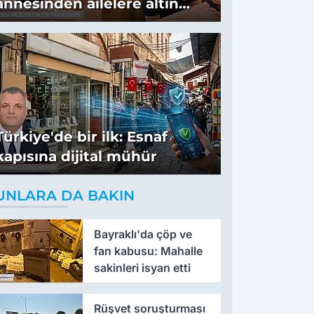
annesinden ailelere altın
tavsiyeler
Türkiye'de bir ilk: Esnaf
kapısına dijital mühür
UNLARA DA BAKIN
Bayraklı'da çöp ve
fan kabusu: Mahalle
sakinleri isyan etti
Rüşvet soruşturması