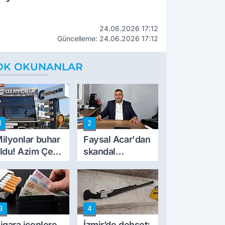
24.06.2026 17:12
Güncelleme: 24.06.2026 17:12
OK OKUNANLAR
1
2
ilyonlar buhar
Faysal Acar'dan
ldu! Azim Çelik
skandal
nşaat mağduru
açıklamalar:
lk kez konuştu
'Haluk Levent
peynircilerimizi
de kıskaca aldı,
3
4
müdahale ettik'
igara içenlere
İzmir’de dehşet: