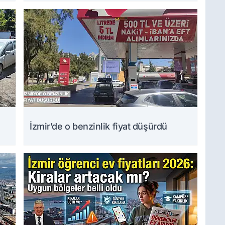
yarattı
İzmir’de o benzinlik fiyat düşürdü