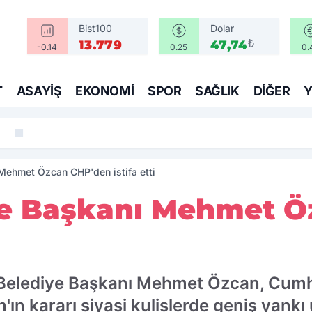
Bist100
Dolar
₺
13.779
47,74
-0.14
0.25
0.
T
ASAYIŞ
EKONOMI
SPOR
SAĞLIK
DIĞER
Arabistan ve Pakistan el sıkıştı: Üç ülkeden birine saldırı he
Mehmet Özcan CHP'den istifa etti
ye Başkanı Mehmet Ö
 Belediye Başkanı Mehmet Özcan, Cumhu
an'ın kararı siyasi kulislerde geniş yankı