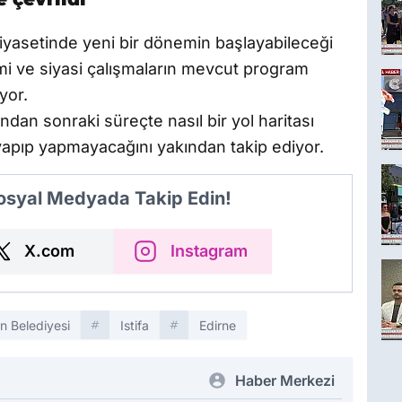
siyasetinde yeni bir dönemin başlayabileceği
imi ve siyasi çalışmaların mevcut program
yor.
undan sonraki süreçte nasıl bir yol haritası
h yapıp yapmayacağını yakından takip ediyor.
Sosyal Medyada Takip Edin!
X.com
Instagram
n Belediyesi
Istifa
Edirne
Haber Merkezi