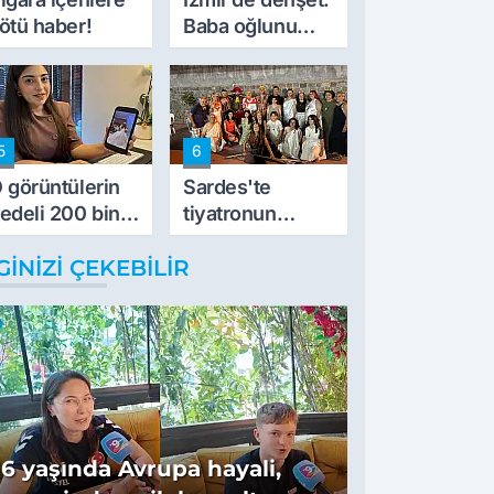
ötü haber!
Baba oğlunu
vurdu
5
6
 görüntülerin
Sardes'te
edeli 200 bin
tiyatronun
L
imece ruhu
GINIZI ÇEKEBILIR
binlerce yıllık
tarihle buluştu
16 yaşında Avrupa hayali,