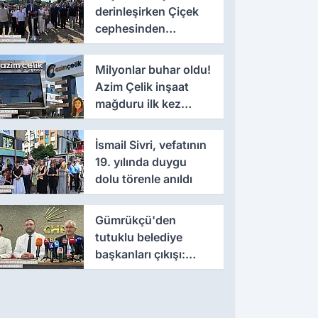
derinleşirken Çiçek
cephesinden
'montaj' savunması
Milyonlar buhar oldu!
Azim Çelik inşaat
mağduru ilk kez
konuştu
İsmail Sivri, vefatının
19. yılında duygu
dolu törenle anıldı
Gümrükçü'den
tutuklu belediye
başkanları çıkışı:
'Yıllarca iddianame
beklenmemeli'