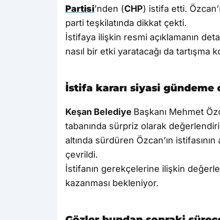
Partisi
’nden (
CHP
) istifa etti. Özca
parti teşkilatında dikkat çekti.
İstifaya ilişkin resmi açıklamanın det
nasıl bir etki yaratacağı da tartışma 
İstifa kararı siyasi gündeme
Keşan Belediye
Başkanı Mehmet Özca
tabanında sürpriz olarak değerlendiril
altında sürdüren Özcan’ın istifasının
çevrildi.
İstifanın gerekçelerine ilişkin değe
kazanması bekleniyor.
Gözler bundan sonraki sürece