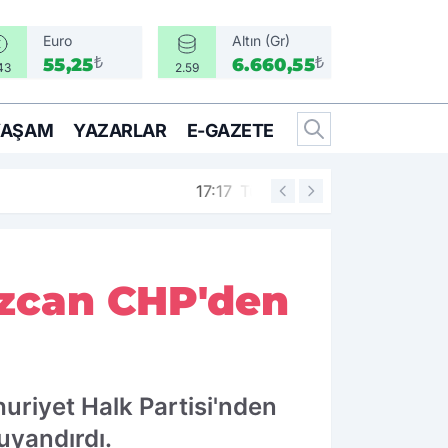
Euro
Altın (Gr)
₺
₺
55,25
6.660,55
43
2.59
YAŞAM
YAZARLAR
E-GAZETE
psine karşı kabul edilecek
16:50
Konak'ta roze
zcan CHP'den
riyet Halk Partisi'nden
 uyandırdı.