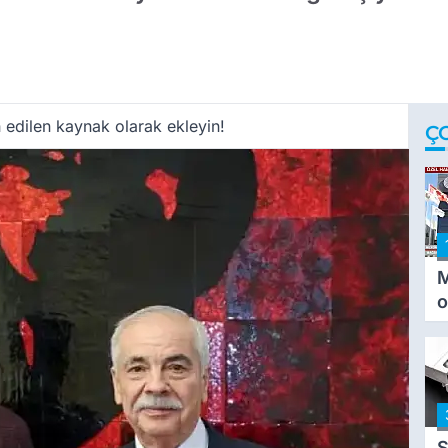
 edilen kaynak olarak ekleyin!
Ç
M
o
i
i
S