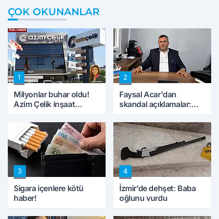
ÇOK OKUNANLAR
1
2
Milyonlar buhar oldu!
Faysal Acar'dan
Azim Çelik inşaat
skandal açıklamalar:
mağduru ilk kez
'Haluk Levent
konuştu
peynircilerimizi de
kıskaca aldı, müdahale
ettik'
3
4
Sigara içenlere kötü
İzmir’de dehşet: Baba
haber!
oğlunu vurdu