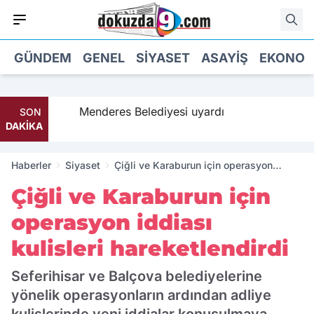
GÜNDEM
GENEL
SIYASET
ASAYIŞ
EKONOM
ma geldi
Menderes Belediyesi uyardı
SON
DAKİKA
Haberler
Siyaset
Çiğli ve Karaburun için operasyon
iddiası kulisleri hareketlendirdi
Çiğli ve Karaburun için
operasyon iddiası
kulisleri hareketlendirdi
Seferihisar ve Balçova belediyelerine
yönelik operasyonların ardından adliye