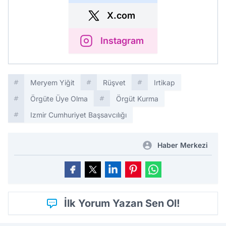
X.com
Instagram
Meryem Yiğit
Rüşvet
Irtikap
Örgüte Üye Olma
Örgüt Kurma
Izmir Cumhuriyet Başsavcılığı
Haber Merkezi
İlk Yorum Yazan Sen Ol!