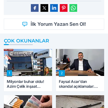
İlk Yorum Yazan Sen Ol!
ÇOK OKUNANLAR
1
2
Milyonlar buhar oldu!
Faysal Acar'dan
Azim Çelik inşaat
skandal açıklamalar:
mağduru ilk kez
'Haluk Levent
konuştu
peynircilerimizi de
kıskaca aldı, müdahale
ettik'