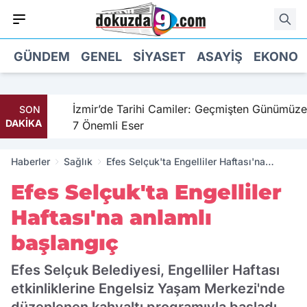
GÜNDEM
GENEL
SIYASET
ASAYIŞ
EKONOM
hil
İzmir’de Tarihi Camiler: Geçmişten Günümüze
SON
DAKİKA
7 Önemli Eser
Haberler
Sağlık
Efes Selçuk'ta Engelliler Haftası'na
anlamlı başlangıç
Efes Selçuk'ta Engelliler
Haftası'na anlamlı
başlangıç
Efes Selçuk Belediyesi, Engelliler Haftası
etkinliklerine Engelsiz Yaşam Merkezi'nde