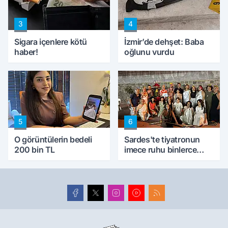
3
4
Sigara içenlere kötü
İzmir’de dehşet: Baba
haber!
oğlunu vurdu
5
6
O görüntülerin bedeli
Sardes'te tiyatronun
200 bin TL
imece ruhu binlerce
yıllık tarihle buluştu