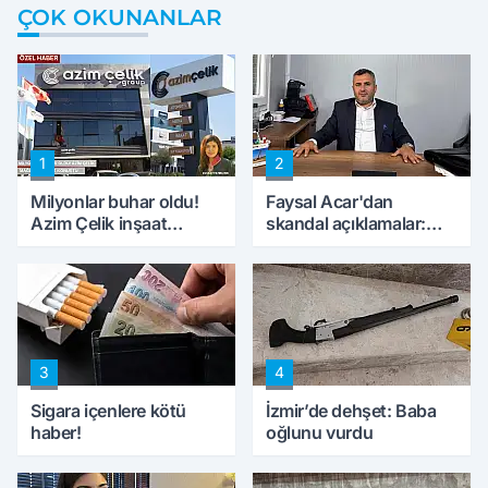
ÇOK OKUNANLAR
1
2
Milyonlar buhar oldu!
Faysal Acar'dan
Azim Çelik inşaat
skandal açıklamalar:
mağduru ilk kez
'Haluk Levent
konuştu
peynircilerimizi de
kıskaca aldı, müdahale
ettik'
3
4
Sigara içenlere kötü
İzmir’de dehşet: Baba
haber!
oğlunu vurdu