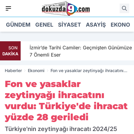
GÜNDEM
GENEL
SIYASET
ASAYIŞ
EKONOM
il
İzmir’de Tarihi Camiler: Geçmişten Günümüze
SON
DAKİKA
7 Önemli Eser
Haberler
Ekonomi
Fon ve yasaklar zeytinyağı ihracatını
vurdu: Türkiye'de ihracat yüzde 28
Fon ve yasaklar
geriledi
zeytinyağı ihracatını
vurdu: Türkiye'de ihracat
yüzde 28 geriledi
Türkiye'nin zeytinyağı ihracatı 2024/25