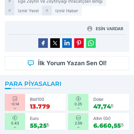
Ege Zeytin Ve Zeytinyağı İhracatçıları Birliği
Izmir Yerel
Izmir Haber
ESİN VARDAR
İlk Yorum Yazan Sen Ol!
PARA PIYASALARI
Bist100
Dolar
-0.14
0.25
13.779
47,74
₺
Euro
Altın (Gr)
0.43
2.59
55,25
₺
6.660,55
₺