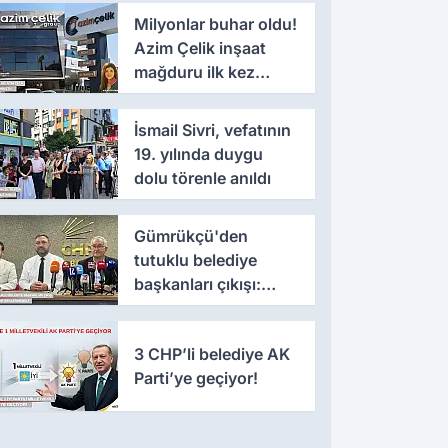
Milyonlar buhar oldu!
Azim Çelik inşaat
mağduru ilk kez
konuştu
İsmail Sivri, vefatının
19. yılında duygu
dolu törenle anıldı
Gümrükçü'den
tutuklu belediye
başkanları çıkışı:
'Yıllarca iddianame
beklenmemeli'
3 CHP’li belediye AK
Parti’ye geçiyor!