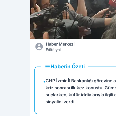
Haber Merkezi
Editöryal
Haberin Özeti
CHP İzmir İl Başkanlığı görevine
•
kriz sonrası ilk kez konuştu. Gü
suçlarken, küfür iddialarıyla ilgil
sinyalini verdi.