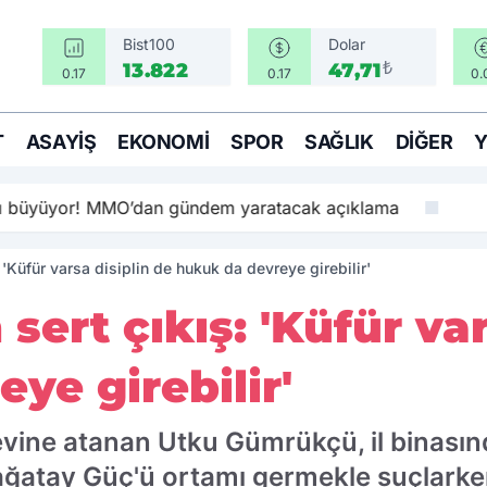
Bist100
Dolar
₺
13.822
47,71
0.17
0.17
0.
T
ASAYIŞ
EKONOMI
SPOR
SAĞLIK
DIĞER
sı büyüyor! MMO’dan gündem yaratacak açıklama
'Küfür varsa disiplin de hukuk da devreye girebilir'
ert çıkış: 'Küfür var
ye girebilir'
evine atanan Utku Gümrükçü, il binasın
tay Güç'ü ortamı germekle suçlarken, k