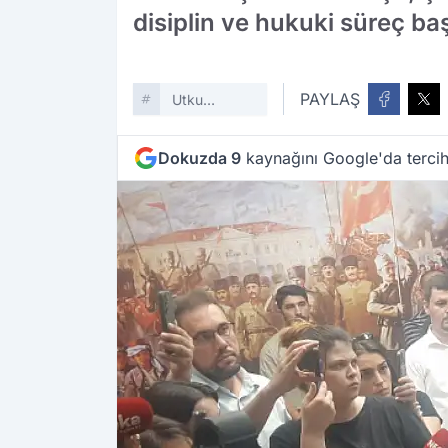
disiplin ve hukuki süreç baş
PAYLAŞ
Utku
Gümrükçü
Dokuzda 9
kaynağını Google'da tercih