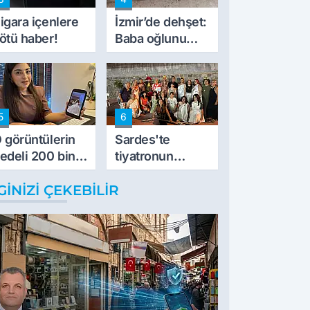
müdahale ettik'
igara içenlere
İzmir’de dehşet:
ötü haber!
Baba oğlunu
vurdu
5
6
 görüntülerin
Sardes'te
edeli 200 bin
tiyatronun
L
imece ruhu
GINIZI ÇEKEBILIR
binlerce yıllık
tarihle buluştu