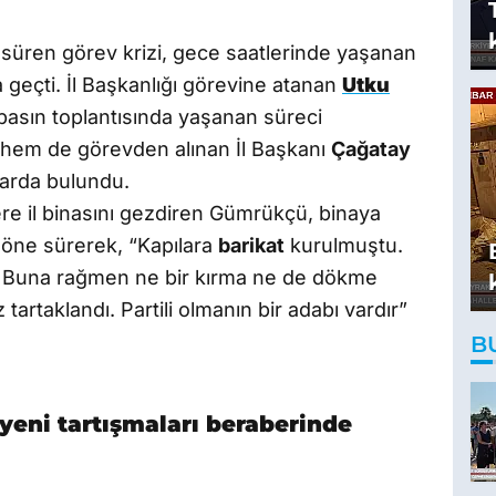
 süren görev krizi, gece saatlerinde yaşanan
 geçti. İl Başkanlığı görevine atanan
Utku
 basın toplantısında yaşanan süreci
 hem de görevden alınan İl Başkanı
Çağatay
larda bulundu.
ere il binasını gezdiren Gümrükçü, binaya
ı öne sürerek, “Kapılara
barikat
kurulmuştu.
ı. Buna rağmen ne bir kırma ne de dökme
tartaklandı. Partili olmanın bir adabı vardır”
B
 yeni tartışmaları beraberinde