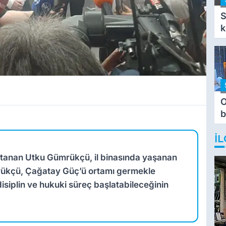
S
k
O
b
T
İL
 atanan Utku Gümrükçü, il binasında yaşanan
mrükçü, Çağatay Güç’ü ortamı germekle
i disiplin ve hukuki süreç başlatabileceğinin