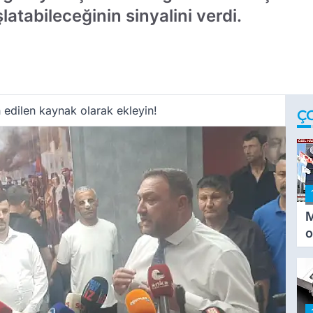
latabileceğinin sinyalini verdi.
 edilen kaynak olarak ekleyin!
Ç
M
o
i
i