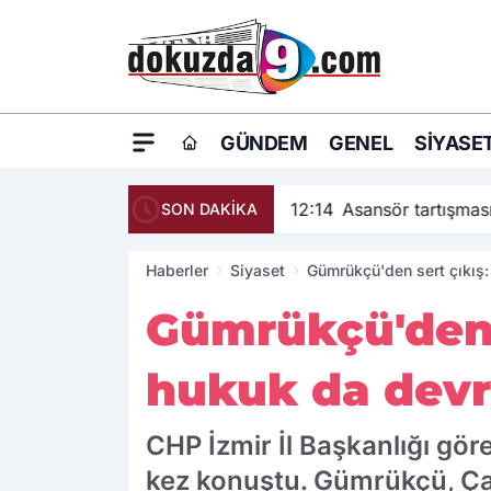
GÜNDEM
GENEL
SIYASE
12:14
Asansör tartışma
SON DAKİKA
Haberler
Siyaset
Gümrükçü'den sert çıkış: 
Gümrükçü'den s
hukuk da devre
CHP İzmir İl Başkanlığı gör
kez konuştu. Gümrükçü, Çağa