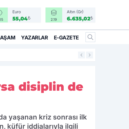
Euro
Altın (Gr)
₺
₺
55,04
6.635,02
05
2.19
YAŞAM
YAZARLAR
E-GAZETE
11:36
İlkay Çiçek ve 16
sa disiplin de
da yaşanan kriz sonrası ilk
üfür iddialarıyla ilgili