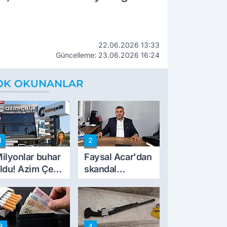
22.06.2026 13:33
Güncelleme: 23.06.2026 16:24
OK OKUNANLAR
1
2
ilyonlar buhar
Faysal Acar'dan
ldu! Azim Çelik
skandal
nşaat mağduru
açıklamalar:
lk kez konuştu
'Haluk Levent
peynircilerimizi
de kıskaca aldı,
3
4