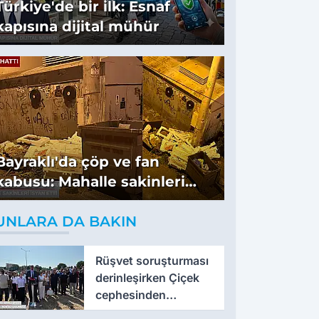
Türkiye'de bir ilk: Esnaf
kapısına dijital mühür
Bayraklı'da çöp ve fan
kabusu: Mahalle sakinleri
isyan etti
UNLARA DA BAKIN
Rüşvet soruşturması
derinleşirken Çiçek
cephesinden
'montaj' savunması