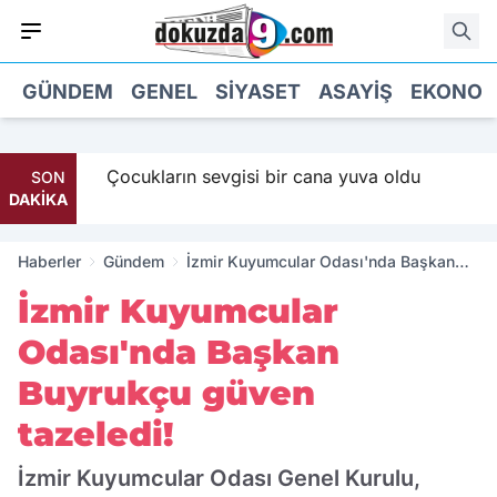
GÜNDEM
GENEL
SIYASET
ASAYIŞ
EKONOM
Maaş
Çocukların sevgisi bir cana yuva oldu
SON
DAKİKA
Haberler
Gündem
İzmir Kuyumcular Odası'nda Başkan
Buyrukçu güven tazeledi!
İzmir Kuyumcular
Odası'nda Başkan
Buyrukçu güven
tazeledi!
İzmir Kuyumcular Odası Genel Kurulu,