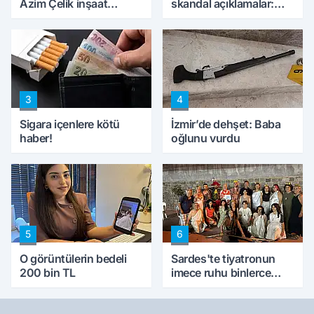
Azim Çelik inşaat
skandal açıklamalar:
mağduru ilk kez
'Haluk Levent
konuştu
peynircilerimizi de
kıskaca aldı, müdahale
ettik'
3
4
Sigara içenlere kötü
İzmir’de dehşet: Baba
haber!
oğlunu vurdu
5
6
O görüntülerin bedeli
Sardes'te tiyatronun
200 bin TL
imece ruhu binlerce
yıllık tarihle buluştu