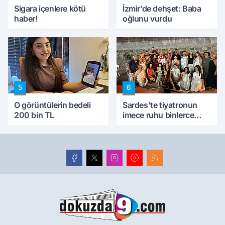
Sigara içenlere kötü
İzmir’de dehşet: Baba
haber!
oğlunu vurdu
5
6
O görüntülerin bedeli
Sardes'te tiyatronun
200 bin TL
imece ruhu binlerce
yıllık tarihle buluştu