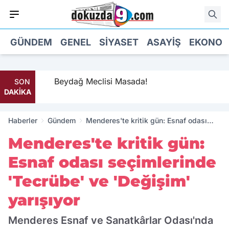
GÜNDEM
GENEL
SIYASET
ASAYIŞ
EKONOM
te
Beydağ Meclisi Masada!
SON
DAKİKA
Haberler
Gündem
Menderes'te kritik gün: Esnaf odası
seçimlerinde 'Tecrübe' ve 'Değişim'
Menderes'te kritik gün:
yarışıyor
Esnaf odası seçimlerinde
'Tecrübe' ve 'Değişim'
yarışıyor
Menderes Esnaf ve Sanatkârlar Odası'nda