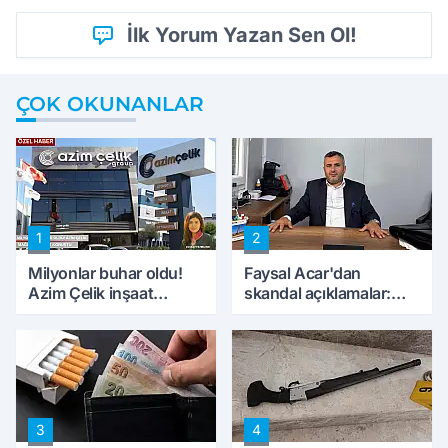
İlk Yorum Yazan Sen Ol!
ÇOK OKUNANLAR
1
2
Milyonlar buhar oldu!
Faysal Acar'dan
Azim Çelik inşaat
skandal açıklamalar:
mağduru ilk kez
'Haluk Levent
konuştu
peynircilerimizi de
kıskaca aldı, müdahale
ettik'
3
4