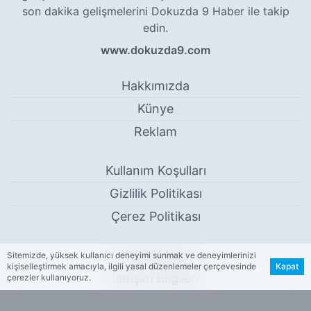
son dakika gelişmelerini Dokuzda 9 Haber ile takip
edin.
www.dokuzda9.com
Hakkımızda
Künye
Reklam
Kullanım Koşulları
Gizlilik Politikası
Çerez Politikası
KVKK Metni
Sitemizde, yüksek kullanıcı deneyimi sunmak ve deneyimlerinizi
kişiselleştirmek amacıyla, ilgili yasal düzenlemeler çerçevesinde
Kapat
İletişim Bilgileri
çerezler kullanıyoruz.