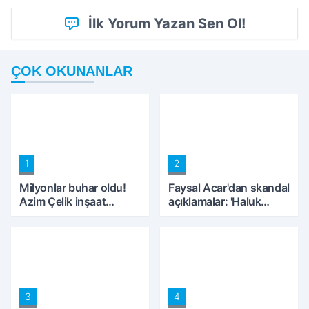
İlk Yorum Yazan Sen Ol!
ÇOK OKUNANLAR
1
2
Milyonlar buhar oldu!
Faysal Acar'dan skandal
Azim Çelik inşaat
açıklamalar: 'Haluk
mağduru ilk kez
Levent peynircilerimizi
konuştu
de kıskaca aldı,
müdahale ettik'
3
4