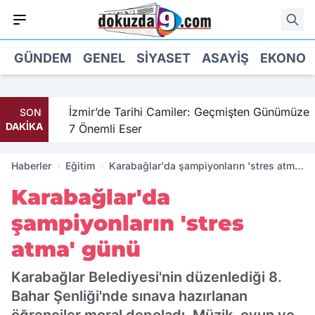
GÜNDEM
GENEL
SIYASET
ASAYIŞ
EKONOM
il
İzmir’de Tarihi Camiler: Geçmişten Günümüze
SON
DAKİKA
7 Önemli Eser
Haberler
Eğitim
Karabağlar'da şampiyonların 'stres atma'
günü
Karabağlar'da
şampiyonların 'stres
atma' günü
Karabağlar Belediyesi'nin düzenlediği 8.
Bahar Şenliği'nde sınava hazırlanan