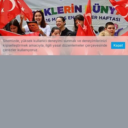
Sitemizde, yüksek kullanıcı deneyimi sunmak ve deneyimlerinizi
kişiselleştirmek amacıyla, ilgili yasal düzenlemeler çerçevesinde
Kapat
çerezler kullanıyoruz.
NiLAY TUNÇEL
Haberin Özeti
Efes Selçuk Belediyesi’nin 10-16 Mayıs
•
Engelliler Haftası kapsamında düzenlediği
etkinlikler, Engelsiz Yaşam Merkezi’nde
gerçekleştirilen kahvaltı programıyla başladı.