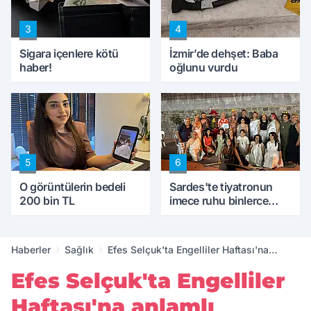
3
4
Sigara içenlere kötü
İzmir’de dehşet: Baba
haber!
oğlunu vurdu
5
6
O görüntülerin bedeli
Sardes'te tiyatronun
200 bin TL
imece ruhu binlerce
yıllık tarihle buluştu
Haberler
Sağlık
Efes Selçuk'ta Engelliler Haftası'na
anlamlı başlangıç
Efes Selçuk'ta Engelliler
Haftası'na anlamlı