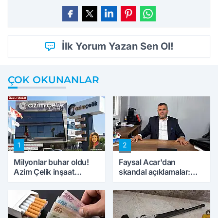
İlk Yorum Yazan Sen Ol!
ÇOK OKUNANLAR
1
2
Milyonlar buhar oldu!
Faysal Acar'dan
Azim Çelik inşaat
skandal açıklamalar:
mağduru ilk kez
'Haluk Levent
konuştu
peynircilerimizi de
kıskaca aldı, müdahale
ettik'