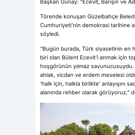
Başkan Günay: “Ecevit, Barışın ve Ad
Törende konuşan Güzelbahçe Beled
Cumhuriyeti’nin demokrasi tarihine adı
söyledi.
“Bugün burada, Türk siyasetinin en h
biri olan Bülent Ecevit’i anmak için to
hoşgörünün yılmaz savunucusuydu. O, 
ahlak, vicdan ve erdem meselesi old
‘halk için, halkla birlikte’ anlayışını 
alanında rehber olarak görüyoruz,” d