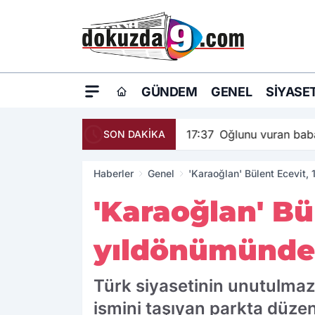
GÜNDEM
GENEL
SIYASE
17:37
Oğlunu vuran baba
SON DAKİKA
Haberler
Genel
'Karaoğlan' Bülent Ecevit,
'Karaoğlan' Bü
yıldönümünde 
Türk siyasetinin unutulmaz 
ismini taşıyan parkta düzen