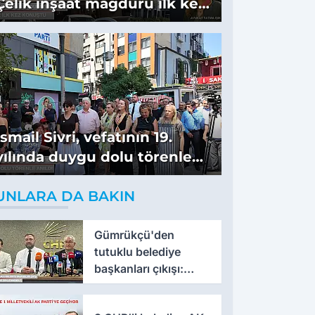
Çelik inşaat mağduru ilk kez
konuştu
İsmail Sivri, vefatının 19.
yılında duygu dolu törenle
anıldı
UNLARA DA BAKIN
Gümrükçü'den
tutuklu belediye
başkanları çıkışı:
'Yıllarca iddianame
beklenmemeli'