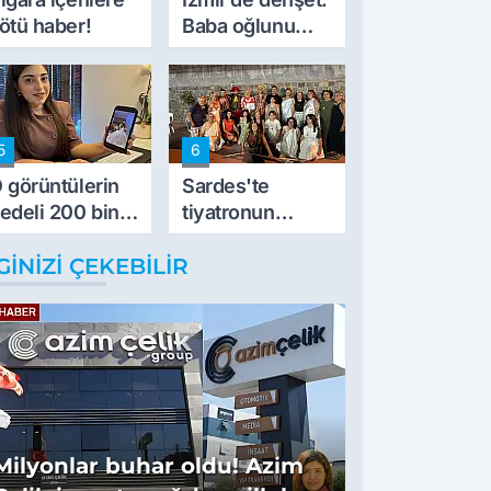
ötü haber!
Baba oğlunu
vurdu
5
6
 görüntülerin
Sardes'te
edeli 200 bin
tiyatronun
L
imece ruhu
GINIZI ÇEKEBILIR
binlerce yıllık
tarihle buluştu
Milyonlar buhar oldu! Azim