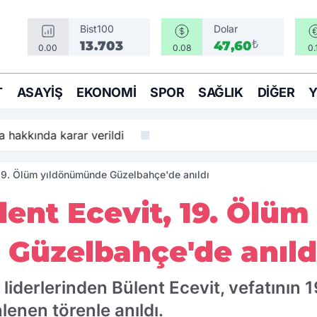
Bist100
Dolar
₺
13.703
47,60
0.00
0.08
0.
T
ASAYIŞ
EKONOMI
SPOR
SAĞLIK
DIĞER
 hakkında karar verildi
 19. Ölüm yıldönümünde Güzelbahçe'de anıldı
lent Ecevit, 19. Ölüm
Güzelbahçe'de anıld
liderlerinden Bülent Ecevit, vefatının 
lenen törenle anıldı.