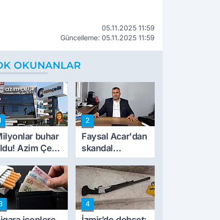
05.11.2025 11:59
Güncelleme: 05.11.2025 11:59
OK OKUNANLAR
1
2
ilyonlar buhar
Faysal Acar'dan
ldu! Azim Çelik
skandal
nşaat mağduru
açıklamalar:
lk kez konuştu
'Haluk Levent
peynircilerimizi
de kıskaca aldı,
3
4
müdahale ettik'
igara içenlere
İzmir’de dehşet: