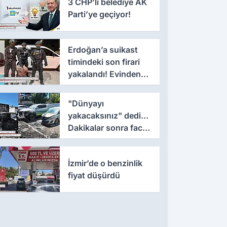
3 CHP’li belediye AK
Parti’ye geçiyor!
Erdoğan’a suikast
timindeki son firari
yakalandı! Evinden
çıkanlar şaşkınlık
yarattı
"Dünyayı
yakacaksınız" dedi...
Dakikalar sonra facia
yaşandı!
İzmir’de o benzinlik
fiyat düşürdü