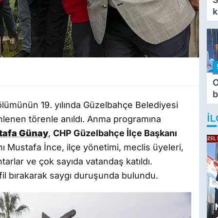
k
O
b
 ölümünün 19. yılında Güzelbahçe Belediyesi
T
İL
nlenen törenle anıldı. Anma programına
tafa Günay
,
CHP Güzelbahçe İlçe Başkanı
ı Mustafa İnce, ilçe yönetimi, meclis üyeleri,
htarlar ve çok sayıda vatandaş katıldı.
anfil bırakarak saygı duruşunda bulundu.