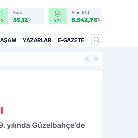
Euro
Altın (Gr)
₺
₺
55,12
6.542,76
19
0.72
YAŞAM
YAZARLAR
E-GAZETE
17:21
CHP Gençlik MYK's
ı
19. yılında Güzelbahçe'de