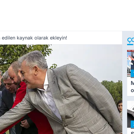
 edilen kaynak olarak ekleyin!
Ç
M
o
i
i
S