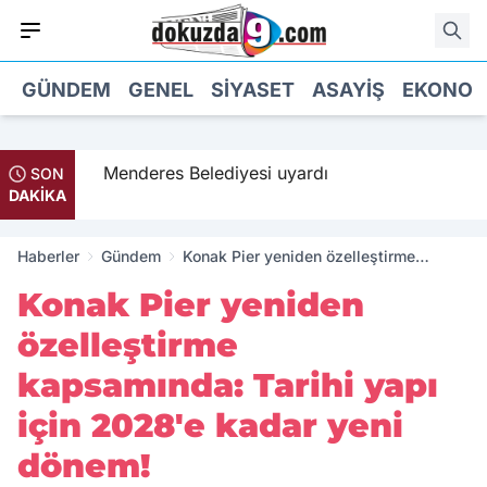
GÜNDEM
GENEL
SIYASET
ASAYIŞ
EKONOM
 geldi
Menderes Belediyesi uyardı
SON
DAKİKA
Haberler
Gündem
Konak Pier yeniden özelleştirme
kapsamında: Tarihi yapı için 2028'e
Konak Pier yeniden
kadar yeni dönem!
özelleştirme
kapsamında: Tarihi yapı
için 2028'e kadar yeni
dönem!