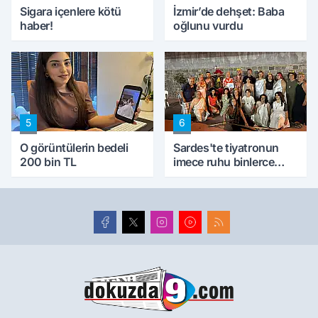
Sigara içenlere kötü
İzmir’de dehşet: Baba
haber!
oğlunu vurdu
5
6
O görüntülerin bedeli
Sardes'te tiyatronun
200 bin TL
imece ruhu binlerce
yıllık tarihle buluştu