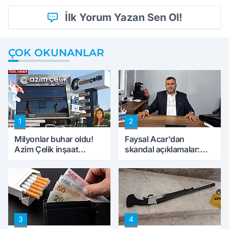
İlk Yorum Yazan Sen Ol!
ÇOK OKUNANLAR
1
2
Milyonlar buhar oldu!
Faysal Acar'dan
Azim Çelik inşaat
skandal açıklamalar:
mağduru ilk kez
'Haluk Levent
konuştu
peynircilerimizi de
kıskaca aldı, müdahale
ettik'
3
4