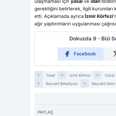
ulaşmaması için
yasal
ve
idari
tedbir
gerektiğini belirterek, ilgili kurumlar
etti. Açıklamada ayrıca
İzmir Körfezi
’
ağır yaptırımların uygulanması çağrıs
Dokuzda 9 - Bizi 
Facebook
Yasal
Izmir Körfezi
Cezai
Bayraklı Belediyesi
Bayraklı Sahil
PAYLAŞ