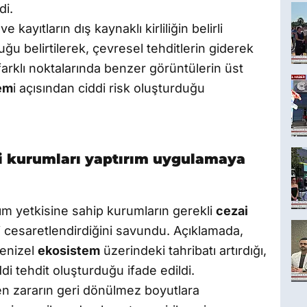
di.
kayıtların dış kaynaklı kirliliğin belirli
uğu belirtilerek, çevresel tehditlerin giderek
arklı noktalarında benzer görüntülerin üst
em
i açısından ciddi risk oluşturduğu
li kurumları yaptırım uygulamaya
rım yetkisine sahip kurumların gerekli
cezai
ri cesaretlendirdiğini savundu. Açıklamada,
denizel
ekosistem
üzerindeki tahribatı artırdığı,
di tehdit oluşturduğu ifade edildi.
en zararın geri dönülmez boyutlara