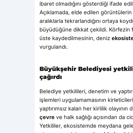
ibaret olmadığını gösterdiği ifade edil
Açıklamada, elde edilen görüntülerin ve 
aralıklarla tekrarlandığını ortaya koyd
büyüdüğüne dikkat çekildi. Körfezin f
üste kaydedilmesinin, deniz
ekosist
vurgulandı.
Büyükşehir Belediyesi yetki
çağırdı
Belediye yetkilileri, denetim ve yaptı
işlemleri uygulamamasının kirleticile
yaptırımsız kalan her kirlilik olayının 
çevre
ve halk sağlığı açısından da cid
Yetkililer, ekosistemde meydana gel