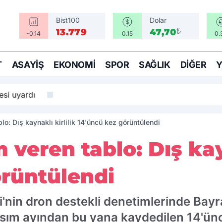
Bist100
Dolar
₺
13.779
47,70
-0.14
0.15
0.
T
ASAYIŞ
EKONOMI
SPOR
SAĞLIK
DIĞER
si uyardı
lo: Dış kaynaklı kirlilik 14'üncü kez görüntülendi
 veren tablo: Dış kayn
örüntülendi
'nin dron destekli denetimlerinde Bayra
 Kasım ayından bu yana kaydedilen 14'ünc