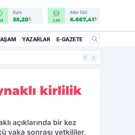
Euro
Altın (Gr)
₺
₺
55,20
6.667,41
34
2.69
YAŞAM
YAZARLAR
E-GAZETE
17:17
Türkiye, Suudi Ara
aklı kirlilik
klı açıklarında bir kez
ü vaka sonrası yetkililer,