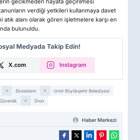
lerin gecikmeden hayata geçirilmesi
ı kanunların verdiği yetkileri kullanmaya davet
ni atık alanı olarak gören işletmelere karşı en
ında bulunuldu.
Sosyal Medyada Takip Edin!
X.com
Instagram
Ekosistem
Izmir Büyükşehir Belediyesi
 Güvenlik
Dron
Haber Merkezi