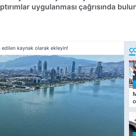
aptırımlar uygulanması çağrısında bulu
 edilen kaynak olarak ekleyin!
Ç
M
o
i
i