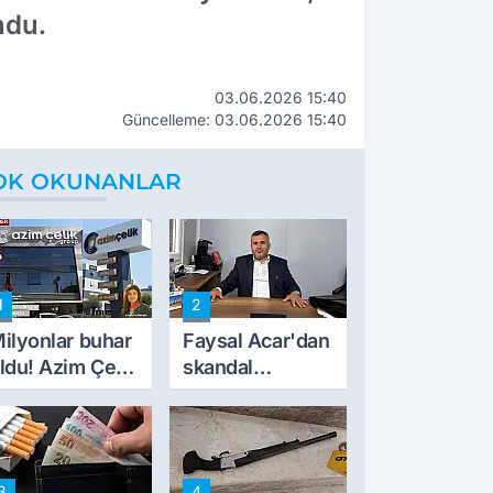
ndu.
03.06.2026 15:40
Güncelleme: 03.06.2026 15:40
OK OKUNANLAR
1
2
ilyonlar buhar
Faysal Acar'dan
ldu! Azim Çelik
skandal
nşaat mağduru
açıklamalar:
lk kez konuştu
'Haluk Levent
peynircilerimizi
de kıskaca aldı,
3
4