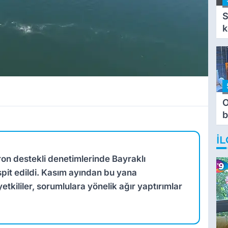
S
k
O
b
T
İL
ron destekli denetimlerinde Bayraklı
espit edildi. Kasım ayından bu yana
tkililer, sorumlulara yönelik ağır yaptırımlar