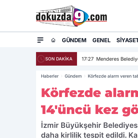
GÜNDEM
GENEL
SIYASE
17:27
Menderes Belediye
SON DAKİKA
Haberler
Gündem
Körfezde alarm veren tab
Körfezde alarm
14'üncü kez g
İzmir Büyükşehir Belediyesi
daha kirlilik tespit edildi.