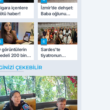
müdahale ettik'
igara içenlere
İzmir’de dehşet:
ötü haber!
Baba oğlunu
vurdu
5
6
 görüntülerin
Sardes'te
edeli 200 bin
tiyatronun
L
imece ruhu
GINIZI ÇEKEBILIR
binlerce yıllık
tarihle buluştu