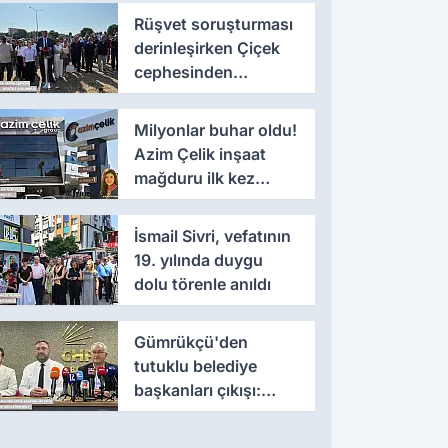
Rüşvet soruşturması
derinleşirken Çiçek
cephesinden
'montaj' savunması
Milyonlar buhar oldu!
Azim Çelik inşaat
mağduru ilk kez
konuştu
İsmail Sivri, vefatının
19. yılında duygu
dolu törenle anıldı
Gümrükçü'den
tutuklu belediye
başkanları çıkışı:
'Yıllarca iddianame
beklenmemeli'