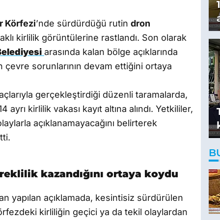
r Körfezi
’nde sürdürdüğü rutin
dron
lı kirlilik görüntülerine rastlandı. Son olarak
Belediyesi
arasında kalan bölge açıklarında
an çevre sorunlarının devam ettiğini ortaya
açlarıyla gerçekleştirdiği düzenli taramalarda,
yrı kirlilik vakası kayıt altına alındı. Yetkililer,
olaylarla açıklanamayacağını belirterek
ti.
B
üreklilik kazandığını ortaya koydu
an yapılan açıklamada, kesintisiz sürdürülen
fezdeki kirliliğin geçici ya da tekil olaylardan