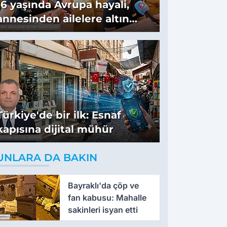
16 yaşında Avrupa hayali,
annesinden ailelere altın
tavsiyeler
Türkiye'de bir ilk: Esnaf
kapısına dijital mühür
UNLARA DA BAKIN
Bayraklı'da çöp ve
fan kabusu: Mahalle
sakinleri isyan etti