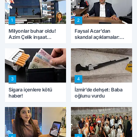
1
2
Milyonlar buhar oldu!
Faysal Acar'dan
Azim Çelik inşaat
skandal açıklamalar:
mağduru ilk kez
'Haluk Levent
konuştu
peynircilerimizi de
kıskaca aldı, müdahale
ettik'
3
4
Sigara içenlere kötü
İzmir’de dehşet: Baba
haber!
oğlunu vurdu