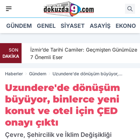
GÜNDEM
GENEL
SIYASET
ASAYIŞ
EKONOM
hil
İzmir’de Tarihi Camiler: Geçmişten Günümüze
SON
DAKİKA
7 Önemli Eser
Haberler
Gündem
Uzundere'de dönüşüm büyüyor,
binlerce yeni konut ve otel için ÇED
Uzundere'de dönüşüm
onayı çıktı
büyüyor, binlerce yeni
konut ve otel için ÇED
onayı çıktı
Çevre, Şehircilik ve İklim Değişikliği