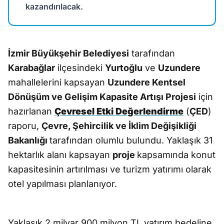
kazandırılacak.
İzmir Büyükşehir Belediyesi
tarafından
Karabağlar
ilçesindeki
Yurtoğlu
ve
Uzundere
mahallelerini kapsayan
Uzundere Kentsel
Dönüşüm ve Gelişim Kapasite Artışı Projesi
için
hazırlanan
Çevresel Etki Değerlendirme
(
ÇED
)
raporu,
Çevre, Şehircilik ve İklim Değişikliği
Bakanlığı
tarafından olumlu bulundu. Yaklaşık 31
hektarlık alanı kapsayan
proje
kapsamında konut
kapasitesinin artırılması ve turizm yatırımı olarak
otel yapılması planlanıyor.
Yaklaşık 2 milyar 900 milyon TL yatırım bedeline