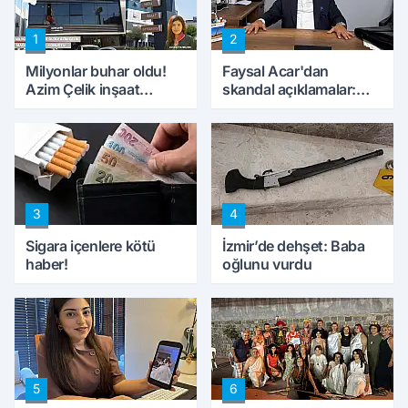
1
2
Milyonlar buhar oldu!
Faysal Acar'dan
Azim Çelik inşaat
skandal açıklamalar:
mağduru ilk kez
'Haluk Levent
konuştu
peynircilerimizi de
kıskaca aldı, müdahale
ettik'
3
4
Sigara içenlere kötü
İzmir’de dehşet: Baba
haber!
oğlunu vurdu
5
6