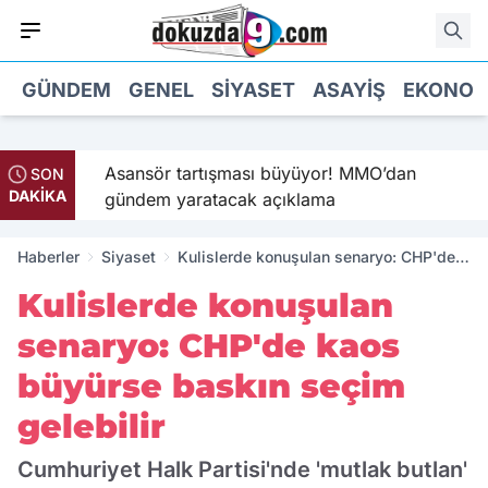
GÜNDEM
GENEL
SIYASET
ASAYIŞ
EKONOM
’in
Asansör tartışması büyüyor! MMO’dan
SON
DAKİKA
gündem yaratacak açıklama
Haberler
Siyaset
Kulislerde konuşulan senaryo: CHP'de
kaos büyürse baskın seçim gelebilir
Kulislerde konuşulan
senaryo: CHP'de kaos
büyürse baskın seçim
gelebilir
Cumhuriyet Halk Partisi'nde 'mutlak butlan'