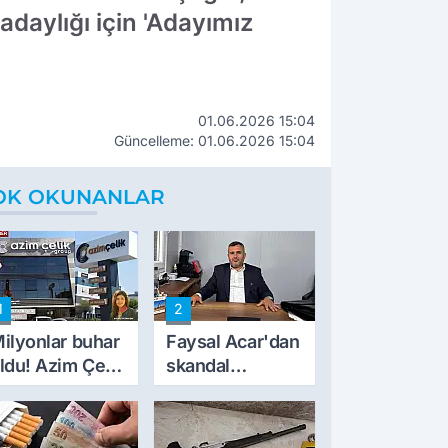
adaylığı için 'Adayımız
01.06.2026 15:04
Güncelleme: 01.06.2026 15:04
OK OKUNANLAR
1
2
ilyonlar buhar
Faysal Acar'dan
ldu! Azim Çelik
skandal
nşaat mağduru
açıklamalar:
lk kez konuştu
'Haluk Levent
peynircilerimizi