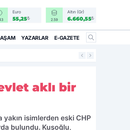
Euro
Altın (Gr)
₺
₺
55,25
6.660,55
43
2.59
YAŞAM
YAZARLAR
E-GAZETE
17:17
Türkiye, Suudi Ara
vlet aklı bir
na yakın isimlerden eski CHP
rda bulundu. Kuşoğlu,