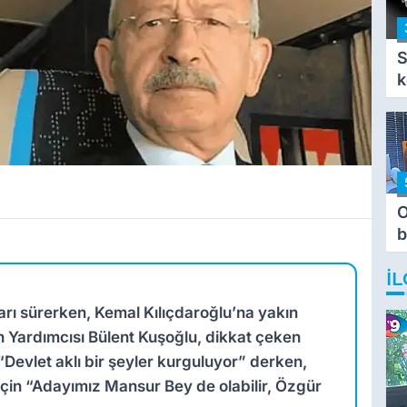
S
k
O
b
T
İL
rı sürerken, Kemal Kılıçdaroğlu’na yakın
 Yardımcısı Bülent Kuşoğlu, dikkat çeken
Devlet aklı bir şeyler kurguluyor” derken,
çin “Adayımız Mansur Bey de olabilir, Özgür