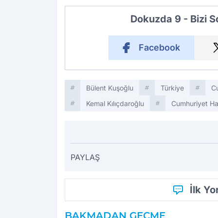
Dokuzda 9 - Bizi 
Facebook
Bülent Kuşoğlu
Türkiye
C
Kemal Kılıçdaroğlu
Cumhuriyet Hal
PAYLAŞ
İlk Y
BAKMADAN GEÇME