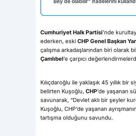
Bey de olabilir” ifadelerini kulland
Cumhuriyet Halk Partisi
’nde kurultay
ederken, eski
CHP Genel Başkan Yar
çalışma arkadaşlarından biri olarak b
Çamlıbel
’e çarpıcı değerlendirmeler
Kılıçdaroğlu ile yaklaşık 45 yıllık bi
belirten Kuşoğlu,
CHP
’de yaşanan sür
savunarak, “Devlet aklı bir şeyler ku
Kuşoğlu, CHP’de yaşanan ayrışmanın i
tartışma olduğunu savundu.