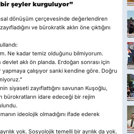
 bir şeyler kurguluyor”
yasal dönüşüm çerçevesinde değerlendiren
ayıfladığını ve bürokratik aklın öne çıktığını
ullandı:
irim. Ne kadar temiz olduğunu bilmiyorum.
in devlet aklı ön planda. Erdoğan sonrası için
yler yapmaya çalışıyor sanki kendine göre. Doğru
miyoruz.”
’nin siyaseti zayıflattığını savunan Kuşoğlu,
n bürokratların idare edeceği bir rejim
ulundu.
şmanın ideolojik olmadığını ifade ederek
yrılık yok. Sosyolojik temelli bir ayrılık da yok.