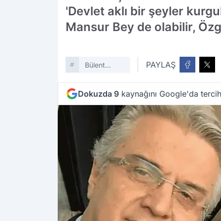
'Devlet aklı bir şeyler kur
Mansur Bey de olabilir, Özgü
PAYLAŞ
Bülent
Kuşoğlu
Dokuzda 9
kaynağını Google'da tercih