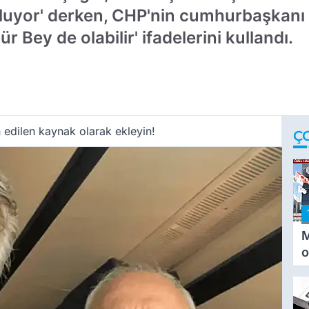
guluyor' derken, CHP'nin cumhurbaşkanı 
r Bey de olabilir' ifadelerini kullandı.
 edilen kaynak olarak ekleyin!
Ç
M
o
i
i