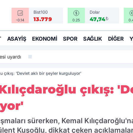
Bist100
Dolar
₺
13.779
47,74
-0.14
0.25
0.
T
ASAYIŞ
EKONOMI
SPOR
SAĞLIK
DIĞER
si uyardı
 çıkış: 'Devlet aklı bir şeyler kurguluyor'
lıçdaroğlu çıkış: 'De
yor'
ışmaları sürerken, Kemal Kılıçdaroğlu'
lent Kuşoğlu, dikkat çeken açıklamala