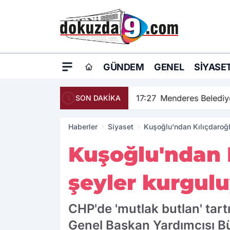
GÜNDEM
GENEL
SIYASE
17:27
Menderes Belediye
SON DAKİKA
Haberler
Siyaset
Kuşoğlu'ndan Kılıçdaroğlu
Kuşoğlu'ndan Kı
şeyler kurgulu
CHP'de 'mutlak butlan' tart
Genel Başkan Yardımcısı Bü