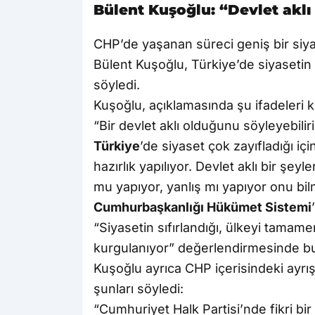
Bülent Kuşoğlu: “Devlet aklı
CHP’de yaşanan süreci geniş bir si
Bülent Kuşoğlu, Türkiye’de siyasetin z
söyledi.
Kuşoğlu, açıklamasında şu ifadeleri k
“Bir devlet aklı olduğunu söyleyebil
Türkiye
’de siyaset çok zayıfladığı iç
hazırlık yapılıyor. Devlet aklı bir şe
mu yapıyor, yanlış mı yapıyor onu bil
Cumhurbaşkanlığı Hükümet Sistemi
“Siyasetin sıfırlandığı, ülkeyi tamame
kurgulanıyor” değerlendirmesinde b
Kuşoğlu ayrıca CHP içerisindeki ayrı
şunları söyledi:
“Cumhuriyet Halk Partisi’nde fikri bir a