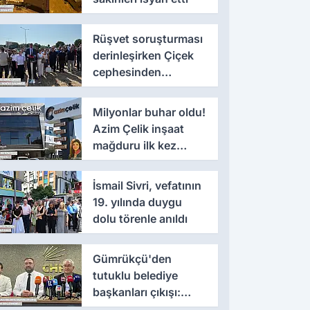
Rüşvet soruşturması
derinleşirken Çiçek
cephesinden
'montaj' savunması
Milyonlar buhar oldu!
Azim Çelik inşaat
mağduru ilk kez
konuştu
İsmail Sivri, vefatının
19. yılında duygu
dolu törenle anıldı
Gümrükçü'den
tutuklu belediye
başkanları çıkışı:
'Yıllarca iddianame