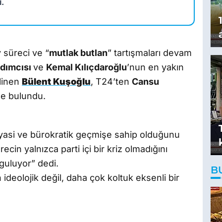
ı.
 süreci ve “
mutlak butlan
” tartışmaları devam
dımcısı
ve
Kemal Kılıçdaroğlu
’nun en yakın
ilinen
Bülent Kuşoğlu
, T24’ten
Cansu
de bulundu.
r siyasi ve bürokratik geçmişe sahip olduğunu
ecin yalnızca parti içi bir kriz olmadığını
rguluyor” dedi.
B
deolojik değil, daha çok koltuk eksenli bir