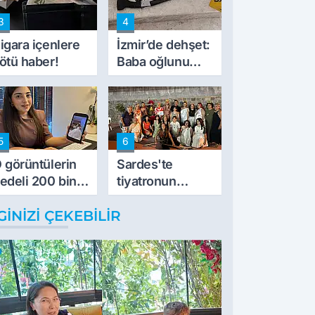
de kıskaca aldı,
3
4
müdahale ettik'
igara içenlere
İzmir’de dehşet:
ötü haber!
Baba oğlunu
vurdu
5
6
 görüntülerin
Sardes'te
edeli 200 bin
tiyatronun
L
imece ruhu
GINIZI ÇEKEBILIR
binlerce yıllık
tarihle buluştu