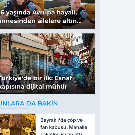
16 yaşında Avrupa hayali,
annesinden ailelere altın
tavsiyeler
Türkiye'de bir ilk: Esnaf
kapısına dijital mühür
UNLARA DA BAKIN
Bayraklı'da çöp ve
fan kabusu: Mahalle
sakinleri isyan etti