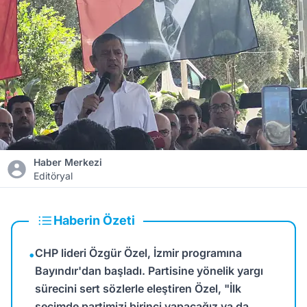
Haber Merkezi
Editöryal
Haberin Özeti
CHP lideri Özgür Özel, İzmir programına
•
Bayındır'dan başladı. Partisine yönelik yargı
sürecini sert sözlerle eleştiren Özel, "İlk
seçimde partimizi birinci yapacağız ya da