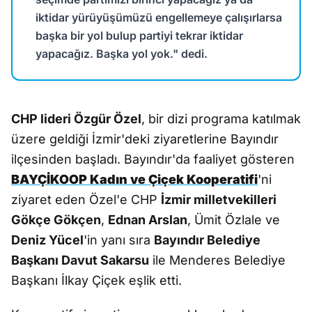
iktidar yürüyüşümüzü engellemeye çalışırlarsa
başka bir yol bulup partiyi tekrar iktidar
yapacağız. Başka yol yok." dedi.
CHP lideri Özgür Özel
, bir dizi programa katılmak
üzere geldiği İzmir'deki ziyaretlerine Bayındır
ilçesinden başladı. Bayındır'da faaliyet gösteren
BAYÇİKOOP Kadın ve Çiçek Kooperatifi
'ni
ziyaret eden Özel'e CHP
İzmir milletvekilleri
Gökçe Gökçen
,
Ednan Arslan
, Ümit Özlale ve
Deniz Yücel
'in yanı sıra
Bayındır Belediye
Başkanı Davut Sakarsu
ile Menderes Belediye
Başkanı İlkay Çiçek eşlik etti.