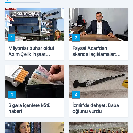
1
2
Milyonlar buhar oldu!
Faysal Acar'dan
Azim Çelik inşaat
skandal açıklamalar:
mağduru ilk kez
'Haluk Levent
konuştu
peynircilerimizi de
kıskaca aldı, müdahale
ettik'
3
4
Sigara içenlere kötü
İzmir’de dehşet: Baba
haber!
oğlunu vurdu