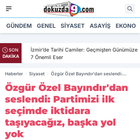
GÜNDEM
GENEL
SIYASET
ASAYIŞ
EKONOM
il
İzmir’de Tarihi Camiler: Geçmişten Günümüze
SON
DAKİKA
7 Önemli Eser
Haberler
Siyaset
Özgür Özel Bayındır'dan seslendi:
Partimizi ilk seçimde iktidara
Özgür Özel Bayındır'dan
taşıyacağız, başka yol yok
seslendi: Partimizi ilk
seçimde iktidara
taşıyacağız, başka yol
yok