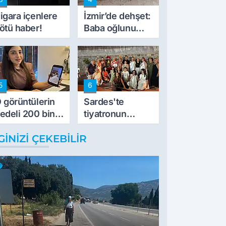
müdahale ettik'
igara içenlere
İzmir’de dehşet:
ötü haber!
Baba oğlunu
vurdu
5
6
 görüntülerin
Sardes'te
edeli 200 bin
tiyatronun
L
imece ruhu
GINIZI ÇEKEBILIR
binlerce yıllık
tarihle buluştu