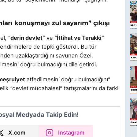
nları konuşmayı zul sayarım” çıkışı
el, “
derin devlet
” ve “
İttihat ve Terakki
”
lendirmelere de tepki gösterdi. Bu tür
nden uzaklaştırdığını savunan Özel,
mesini doğru bulmadığını dile getirdi.
meşruiyet
atfedilmesini doğru bulmadığını”
lik “devlet müdahalesi” tartışmalarını da farklı
Sosyal Medyada Takip Edin!
X.com
Instagram