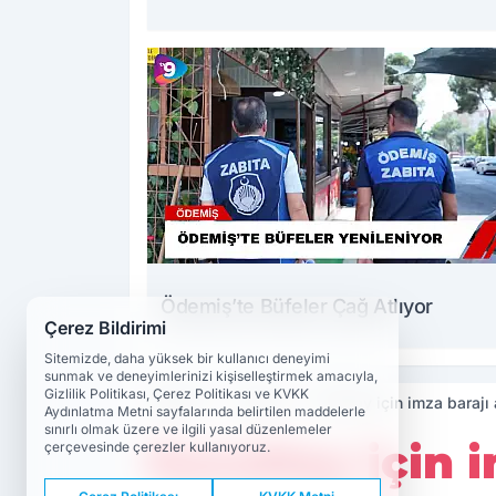
Ödemiş’te Büfeler Çağ Atlıyor
Çerez Bildirimi
Sitemizde, daha yüksek bir kullanıcı deneyimi
sunmak ve deneyimlerinizi kişiselleştirmek amacıyla,
Gizlilik Politikası, Çerez Politikası ve KVKK
Haberler
Siyaset
Kurultay için imza barajı
Aydınlatma Metni sayfalarında belirtilen maddelerle
sınırlı olmak üzere ve ilgili yasal düzenlemeler
Kurultay için i
çerçevesinde çerezler kullanıyoruz.