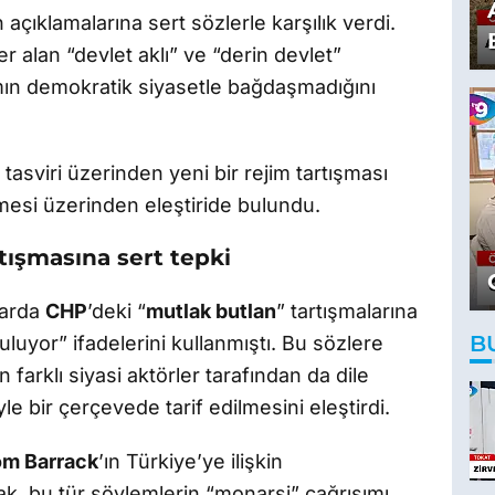
 açıklamalarına sert sözlerle karşılık verdi.
 alan “devlet aklı” ve “derin devlet”
ımın demokratik siyasetle bağdaşmadığını
tasviri üzerinden yeni bir rejim tartışması
esi üzerinden eleştiride bulundu.
tışmasına sert tepki
larda
CHP
’deki “
mutlak butlan
” tartışmalarına
B
uluyor” ifadelerini kullanmıştı. Bu sözlere
 farklı siyasi aktörler tarafından da dile
yle bir çerçevede tarif edilmesini eleştirdi.
m Barrack
’ın Türkiye’ye ilişkin
ak, bu tür söylemlerin “monarşi” çağrışımı