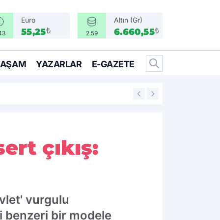
Euro
Altın (Gr)
₺
₺
55,25
6.660,55
43
2.59
YAŞAM
YAZARLAR
E-GAZETE
14:25
İzmir’in İlçeleri 
ert çıkış:
vlet' vurgulu
i benzeri bir modele