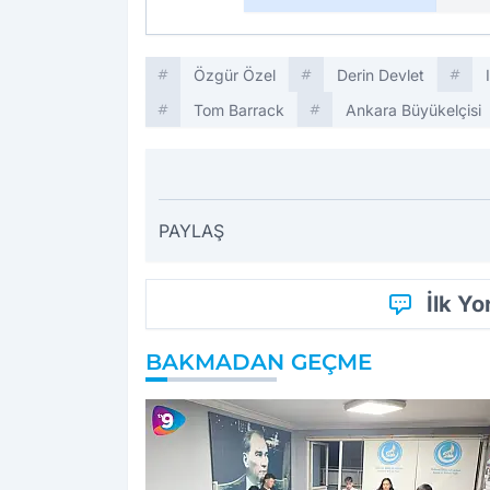
Özgür Özel
Derin Devlet
Tom Barrack
Ankara Büyükelçisi
PAYLAŞ
İlk Y
BAKMADAN GEÇME