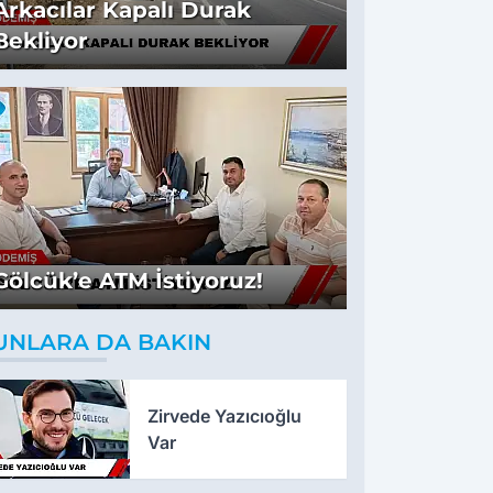
Arkacılar Kapalı Durak
Bekliyor
Gölcük’e ATM İstiyoruz!
UNLARA DA BAKIN
Zirvede Yazıcıoğlu
Var