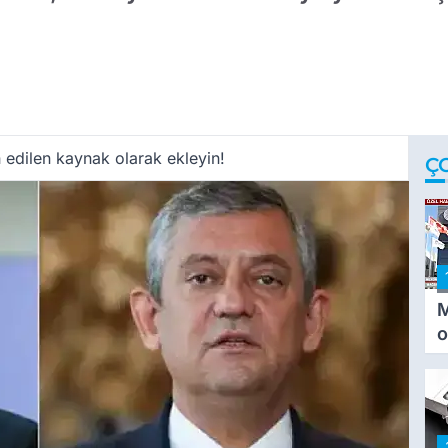
 edilen kaynak olarak ekleyin!
Ç
M
o
i
i