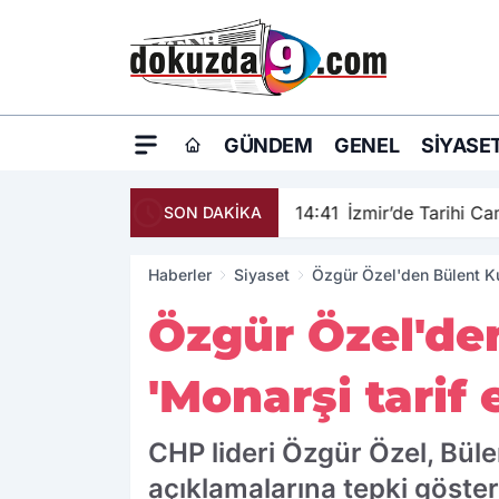
GÜNDEM
GENEL
SIYASE
14:41
İzmir’de Tarihi C
SON DAKİKA
Haberler
Siyaset
Özgür Özel'den Bülent Kuş
Özgür Özel'den
'Monarşi tarif 
CHP lideri Özgür Özel, Bülen
açıklamalarına tepki göster