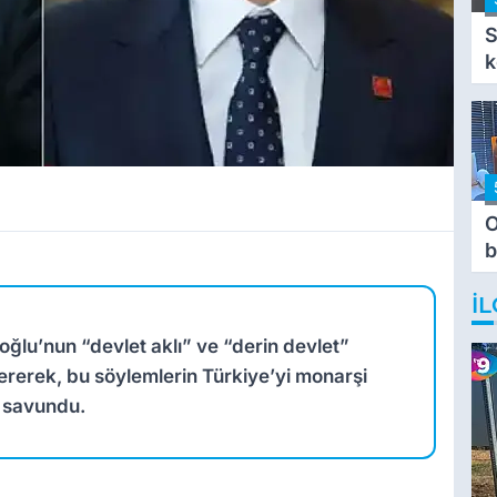
S
k
O
b
T
İL
oğlu’nun “devlet aklı” ve “derin devlet”
ererek, bu söylemlerin Türkiye’yi monarşi
ı savundu.