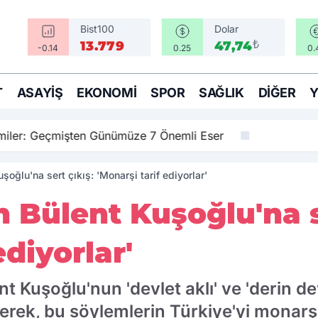
Bist100
Dolar
₺
13.779
47,74
-0.14
0.25
0.
T
ASAYIŞ
EKONOMI
SPOR
SAĞLIK
DIĞER
amiler: Geçmişten Günümüze 7 Önemli Eser
oğlu'na sert çıkış: 'Monarşi tarif ediyorlar'
 Bülent Kuşoğlu'na s
ediyorlar'
t Kuşoğlu'nun 'devlet aklı' ve 'derin de
erek, bu söylemlerin Türkiye'yi monarş