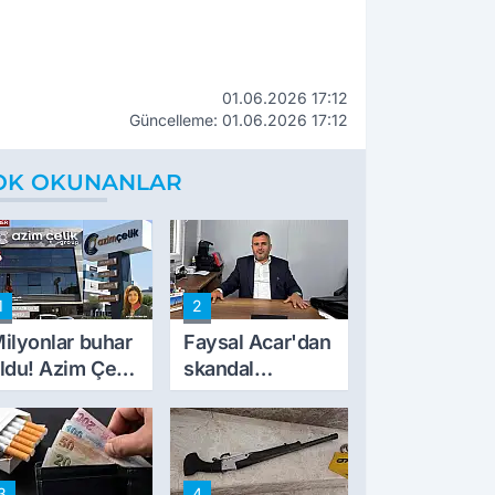
01.06.2026 17:12
Güncelleme: 01.06.2026 17:12
OK OKUNANLAR
1
2
ilyonlar buhar
Faysal Acar'dan
ldu! Azim Çelik
skandal
nşaat mağduru
açıklamalar:
lk kez konuştu
'Haluk Levent
peynircilerimizi
de kıskaca aldı,
3
4