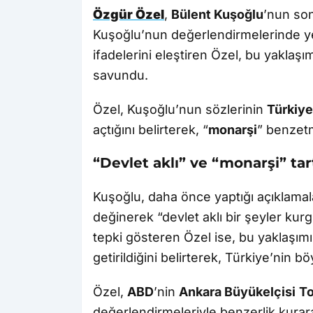
Özgür Özel
,
Bülent Kuşoğlu
’nun son
Kuşoğlu’nun değerlendirmelerinde yer
ifadelerini eleştiren Özel, bu yaklaş
savundu.
Özel, Kuşoğlu’nun sözlerinin
Türkiye
açtığını belirterek, “
monarşi
” benzetm
“Devlet aklı” ve “monarşi” tar
Kuşoğlu, daha önce yaptığı açıklama
değinerek “devlet aklı bir şeyler kurg
tepki gösteren Özel ise, bu yaklaşımın
getirildiğini belirterek, Türkiye’nin bö
Özel,
ABD
’nin
Ankara Büyükelçisi
To
değerlendirmeleriyle benzerlik kurar