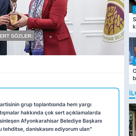
S
k
O
b
T
İL
rtisinin grup toplantısında hem yargı
artışmalar hakkında çok sert açıklamalarda
sinleşen Afyonkarahisar Belediye Başkanı
 tehditse, daniskasını ediyorum ulan”