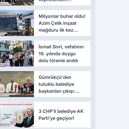
'montaj' savunması
Milyonlar buhar oldu!
Azim Çelik inşaat
mağduru ilk kez
konuştu
İsmail Sivri, vefatının
19. yılında duygu
dolu törenle anıldı
Gümrükçü'den
tutuklu belediye
başkanları çıkışı:
'Yıllarca iddianame
beklenmemeli'
3 CHP’li belediye AK
Parti’ye geçiyor!