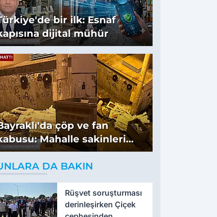
Türkiye'de bir ilk: Esnaf
kapısına dijital mühür
Bayraklı'da çöp ve fan
kabusu: Mahalle sakinleri
isyan etti
UNLARA DA BAKIN
Rüşvet soruşturması
derinleşirken Çiçek
cephesinden