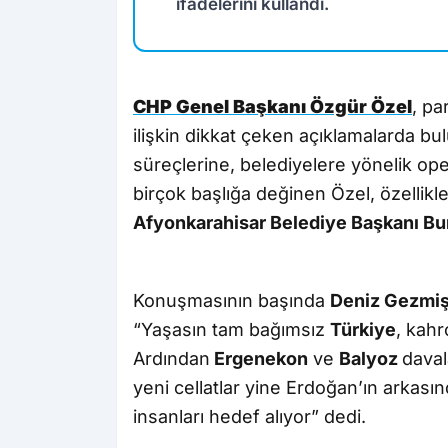
ifadelerini kullandı.
CHP Genel Başkanı Özgür Özel
, pa
ilişkin dikkat çeken açıklamalarda 
süreçlerine, belediyelere yönelik ope
birçok başlığa değinen Özel, özellikl
Afyonkarahisar Belediye Başkanı Bu
Konuşmasının başında
Deniz Gezmi
“Yaşasın tam bağımsız
Türkiye
, kahr
Ardından
Ergenekon
ve
Balyoz
daval
yeni cellatlar yine Erdoğan’ın arkasınd
insanları hedef alıyor” dedi.