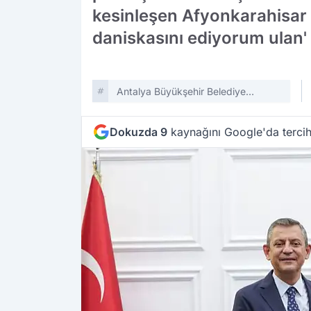
kesinleşen Afyonkarahisar 
daniskasını ediyorum ulan' i
Antalya Büyükşehir Belediye
Başkanı Muhittin Böcek
Dokuzda 9
kaynağını Google'da tercih