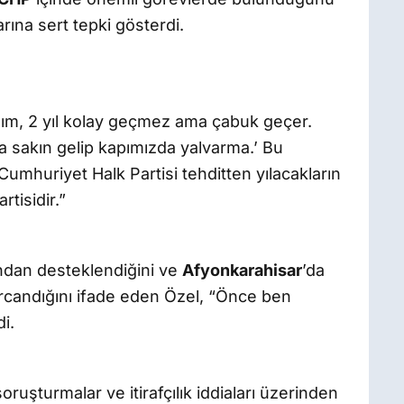
arına sert tepki gösterdi.
nım, 2 yıl kolay geçmez ama çabuk geçer.
ca sakın gelip kapımızda yalvarma.’ Bu
Cumhuriyet Halk Partisi tehditten yılacakların
rtisidir.”
ndan desteklendiğini ve
Afyonkarahisar
’da
candığını ifade eden Özel, “Önce ben
i.
uşturmalar ve itirafçılık iddiaları üzerinden