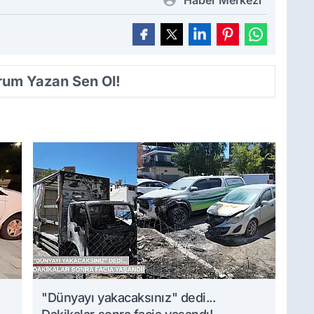
Haber Merkezi
orum Yazan Sen Ol!
i
"Dünyayı yakacaksınız" dedi...