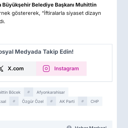
a Büyükşehir Belediye Başkanı Muhittin
rnek göstererek, “İftiralarla siyaset dizayn
dı.
Sosyal Medyada Takip Edin!
X.com
Instagram
ittin Böcek
Afyonkarahisar
sal
Özgür Özel
AK Parti
CHP