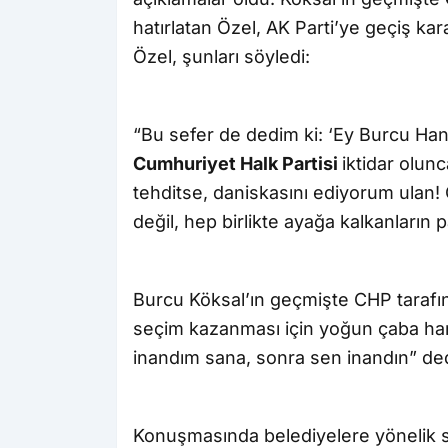
hatırlatan Özel, AK Parti’ye geçiş kar
Özel, şunları söyledi:
“Bu sefer de dedim ki: ‘Ey Burcu Ha
Cumhuriyet Halk Partisi
iktidar olun
tehditse, daniskasını ediyorum ulan! 
değil, hep birlikte ayağa kalkanların pa
Burcu Köksal’ın geçmişte CHP tarafı
seçim kazanması için yoğun çaba har
inandım sana, sonra sen inandın” ded
Konuşmasında belediyelere yönelik sor