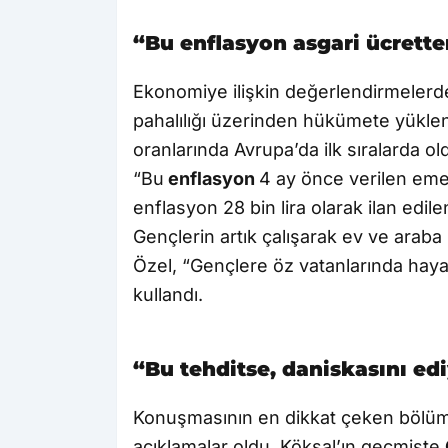
“Bu enflasyon asgari ücrette
Ekonomiye ilişkin değerlendirmelerd
pahalılığı üzerinden hükümete yüklend
oranlarında Avrupa’da ilk sıralarda o
“Bu
enflasyon
4 ay önce verilen emekl
enflasyon 28 bin lira olarak ilan edile
Gençlerin artık çalışarak ev ve arab
Özel, “Gençlere öz vatanlarında hayal 
kullandı.
“Bu tehditse, daniskasını e
Konuşmasının en dikkat çeken bölü
açıklamalar oldu. Köksal’ın geçmişte