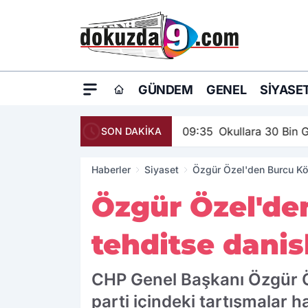
GÜNDEM
GENEL
SIYASE
09:35
Okullara 30 Bin G
SON DAKİKA
Haberler
Siyaset
Özgür Özel'den Burcu Kök
Özgür Özel'den
tehditse danis
CHP Genel Başkanı Özgür Öz
parti içindeki tartışmalar 