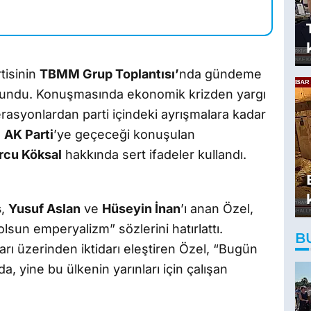
rtisinin
TBMM Grup Toplantısı’
nda gündeme
bulundu. Konuşmasında ekonomik krizden yargı
rasyonlardan parti içindeki ayrışmalara kadar
e
AK Parti
’ye geçeceği konuşulan
rcu Köksal
hakkında sert ifadeler kullandı.
ş
,
Yusuf Aslan
ve
Hüseyin İnan
’ı anan Özel,
olsun emperyalizm” sözlerini hatırlattı.
B
arı üzerinden iktidarı eleştiren Özel, “Bugün
a, yine bu ülkenin yarınları için çalışan