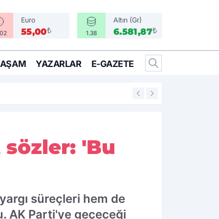
Euro
Altın (Gr)
₺
₺
55,00
6.581,87
.02
1.38
YAŞAM
YAZARLAR
E-GAZETE
09:21
Konak’ta fırsat eşi
sözler: 'Bu
yargı süreçleri hem de
u. AK Parti'ye geçeceği