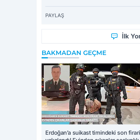
PAYLAŞ
İlk Y
BAKMADAN GEÇME
Erdoğan’a suikast timindeki son firar