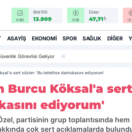
Bist100
Dolar
₺
13.909
47,71
0.80
0.18
-0
T
ASAYIŞ
EKONOMI
SPOR
SAĞLIK
DIĞER
üvenlik Görevlisi Geliyor
sal'a sert sözler: 'Bu tehditse daniskasını ediyorum'
 Burcu Köksal'a sert 
kasını ediyorum'
el, partisinin grup toplantısında hem 
hakkında çok sert açıklamalarda bulund