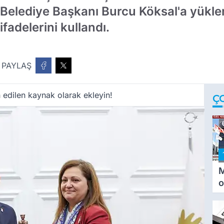
Belediye Başkanı Burcu Köksal'a yüklen
fadelerini kullandı.
PAYLAŞ
 edilen kaynak olarak ekleyin!
Ç
M
o
i
i