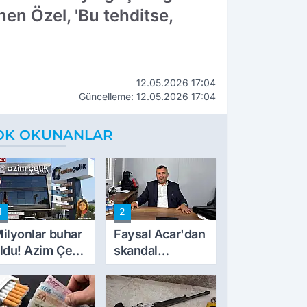
en Özel, 'Bu tehditse,
12.05.2026 17:04
Güncelleme: 12.05.2026 17:04
OK OKUNANLAR
1
2
ilyonlar buhar
Faysal Acar'dan
ldu! Azim Çelik
skandal
nşaat mağduru
açıklamalar:
lk kez konuştu
'Haluk Levent
peynircilerimizi