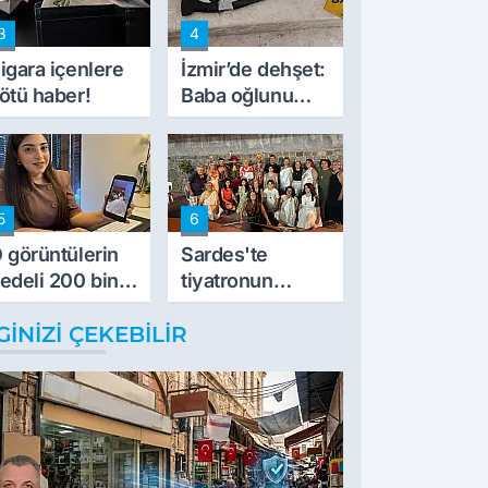
de kıskaca aldı,
3
4
müdahale ettik'
igara içenlere
İzmir’de dehşet:
ötü haber!
Baba oğlunu
vurdu
5
6
 görüntülerin
Sardes'te
edeli 200 bin
tiyatronun
L
imece ruhu
GINIZI ÇEKEBILIR
binlerce yıllık
tarihle buluştu