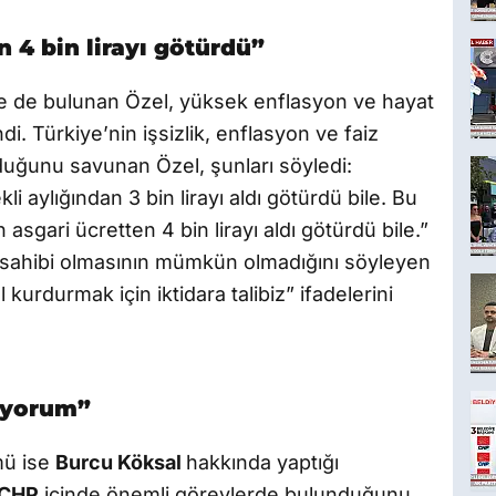
n 4 bin lirayı götürdü”
e de bulunan Özel, yüksek enflasyon ve hayat
i. Türkiye’nin işsizlik, enflasyon ve faiz
lduğunu savunan Özel, şunları söyledi:
i aylığından 3 bin lirayı aldı götürdü bile. Bu
n asgari ücretten 4 bin lirayı aldı götürdü bile.”
a sahibi olmasının mümkün olmadığını söyleyen
kurdurmak için iktidara talibiz” ifadelerini
diyorum”
mü ise
Burcu Köksal
hakkında yaptığı
CHP
içinde önemli görevlerde bulunduğunu