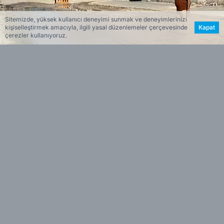
Sitemizde, yüksek kullanıcı deneyimi sunmak ve deneyimlerinizi
kişiselleştirmek amacıyla, ilgili yasal düzenlemeler çerçevesinde
Kapat
çerezler kullanıyoruz.
Haber Merkezi
Editöryal
Haberin Özeti
AK Parti İzmir Büyükşehir ve Bergama
•
Belediye Meclis Üyesi Sebahattin Güzel,
Özgürlük Caddesi’nde sel sonrası başlatılan
çalışmaların tamamlanmadığını belirterek İzmir
Büyükşehir Belediyesi’ne “çile caddesi”
eleştirisinde bulundu.