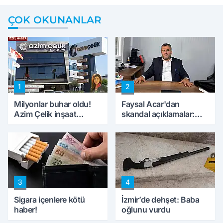
ÇOK OKUNANLAR
1
2
Milyonlar buhar oldu!
Faysal Acar'dan
Azim Çelik inşaat
skandal açıklamalar:
mağduru ilk kez
'Haluk Levent
konuştu
peynircilerimizi de
kıskaca aldı, müdahale
ettik'
3
4
Sigara içenlere kötü
İzmir’de dehşet: Baba
haber!
oğlunu vurdu