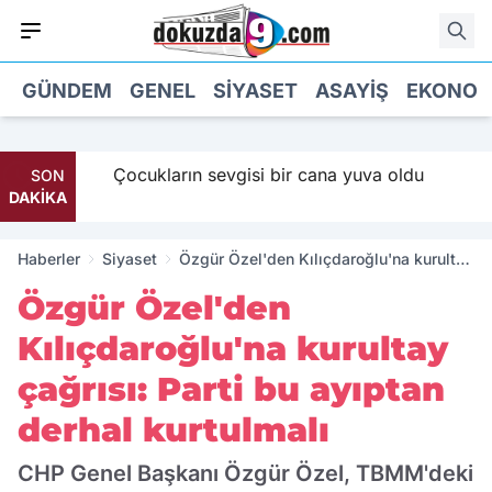
GÜNDEM
GENEL
SIYASET
ASAYIŞ
EKONOM
Maaş
Çocukların sevgisi bir cana yuva oldu
SON
DAKİKA
Haberler
Siyaset
Özgür Özel'den Kılıçdaroğlu'na kurultay
çağrısı: Parti bu ayıptan derhal
Özgür Özel'den
kurtulmalı
Kılıçdaroğlu'na kurultay
çağrısı: Parti bu ayıptan
derhal kurtulmalı
CHP Genel Başkanı Özgür Özel, TBMM'deki