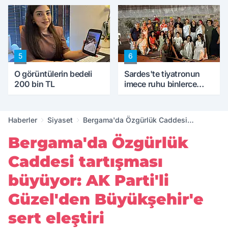
5
6
O görüntülerin bedeli
Sardes'te tiyatronun
200 bin TL
imece ruhu binlerce
yıllık tarihle buluştu
Haberler
Siyaset
Bergama'da Özgürlük Caddesi
tartışması büyüyor: AK Parti'li
Bergama'da Özgürlük
Güzel'den Büyükşehir'e sert eleştiri
Caddesi tartışması
büyüyor: AK Parti'li
Güzel'den Büyükşehir'e
sert eleştiri