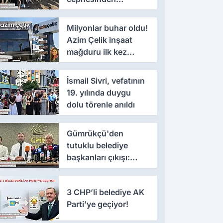
'montaj' savunması
Milyonlar buhar oldu!
Azim Çelik inşaat
mağduru ilk kez
konuştu
İsmail Sivri, vefatının
19. yılında duygu
dolu törenle anıldı
Gümrükçü'den
tutuklu belediye
başkanları çıkışı:
'Yıllarca iddianame
beklenmemeli'
3 CHP’li belediye AK
Parti’ye geçiyor!