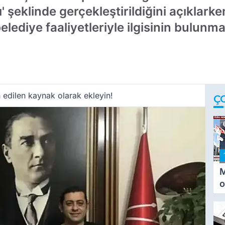
 şeklinde gerçekleştirildiğini açıklar
lediye faaliyetleriyle ilgisinin bulunm
 edilen kaynak olarak ekleyin!
Ç
M
o
i
i