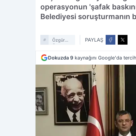
operasyonun 'şafak baskını'
Belediyesi soruşturmanın be
PAYLAŞ
Özgür
Özel
Dokuzda 9
kaynağını Google'da tercih