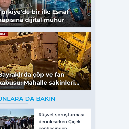
Türkiye'de bir ilk: Esnaf
kapısına dijital mühür
Bayraklı'da çöp ve fan
kabusu: Mahalle sakinleri
isyan etti
UNLARA DA BAKIN
Rüşvet soruşturması
derinleşirken Çiçek
cephesinden