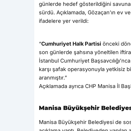
günlerde hedef gösterildiğini savun
sürdü. Açıklamada, Gözaçan’ın ev ve a
ifadelere yer verildi:
“
Cumhuriyet Halk Partisi
önceki döne
son günlerde şahsına yöneltilen ifti
İstanbul Cumhuriyet Başsavcılığı’n
karşı şafak operasyonuyla yetkisiz bir
aranmıştır.”
Açıklamada ayrıca CHP Manisa İl Başka
Manisa Büyükşehir Belediyes
Manisa Büyükşehir Belediyesi de sos
açıklama yaptı. Belediyeden yapılan