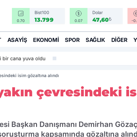
Bist100
Dolar
₺
13.799
47,60
0.70
0.07
-0
T
ASAYIŞ
EKONOMI
SPOR
SAĞLIK
DIĞER
i bir cana yuva oldu
sindeki isim gözaltına alındı
yakın çevresindeki i
esi Başkan Danışmanı Demirhan Gözaç
 soruşturma kapsamında gözaltına alınd