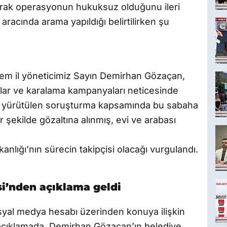
arak operasyonun hukuksuz olduğunu ileri
racında arama yapıldığı belirtilirken şu
m il yöneticimiz Sayın Demirhan Gözaçan,
ralar ve karalama kampanyaları neticesinde
ca yürütülen soruşturma kapsamında bu sabaha
 şekilde gözaltına alınmış, evi ve arabası
nlığı’nın sürecin takipçisi olacağı vurgulandı.
i’nden açıklama geldi
yal medya hesabı üzerinden konuya ilişkin
 açıklamada, Demirhan Gözaçan’ın belediye