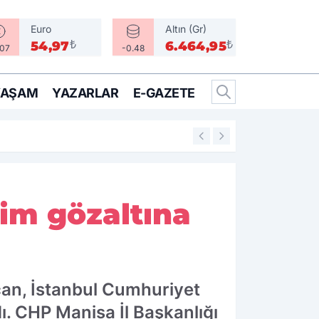
Euro
Altın (Gr)
₺
₺
54,97
6.464,95
.07
-0.48
YAŞAM
YAZARLAR
E-GAZETE
16:05
Bir Can İçin Sefe
sim gözaltına
an, İstanbul Cumhuriyet
ı. CHP Manisa İl Başkanlığı