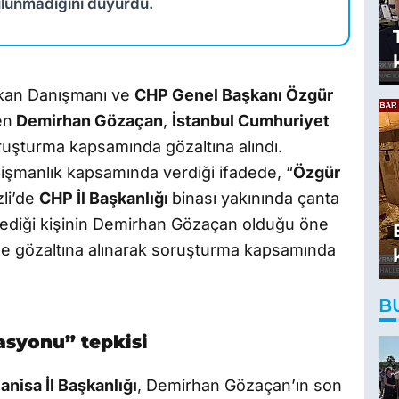
 bulunmadığını duyurdu.
kan Danışmanı ve
CHP Genel Başkanı Özgür
en
Demirhan Gözaçan
,
İstanbul Cumhuriyet
ruşturma kapsamında gözaltına alındı.
 pişmanlık kapsamında verdiği ifadede, “
Özgür
zli’de
CHP İl Başkanlığı
binası yakınında çanta
” dediği kişinin Demirhan Gözaçan olduğu öne
de gözaltına alınarak soruşturma kapsamında
B
asyonu” tepkisi
nisa İl Başkanlığı
, Demirhan Gözaçan’ın son