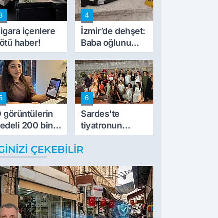
de kıskaca aldı,
3
4
müdahale ettik'
igara içenlere
İzmir’de dehşet:
ötü haber!
Baba oğlunu
vurdu
5
6
 görüntülerin
Sardes'te
edeli 200 bin
tiyatronun
L
imece ruhu
GINIZI ÇEKEBILIR
binlerce yıllık
tarihle buluştu