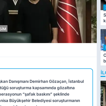
S
k
O
b
T
İL
şkan Danışmanı Demirhan Gözaçan, İstanbul
üttüğü soruşturma kapsamında gözaltına
operasyonun “şafak baskını” şeklinde
Manisa Büyükşehir Belediyesi soruşturmanın