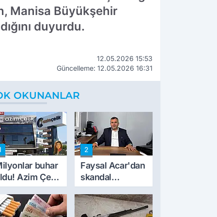
ken, Manisa Büyükşehir
adığını duyurdu.
12.05.2026 15:53
Güncelleme: 12.05.2026 16:31
OK OKUNANLAR
1
2
ilyonlar buhar
Faysal Acar'dan
ldu! Azim Çelik
skandal
nşaat mağduru
açıklamalar:
lk kez konuştu
'Haluk Levent
peynircilerimizi