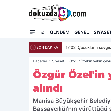
GÜNDEM
GENEL
SIYASE
17:02
Çocukların sevgis
SON DAKİKA
Haberler
Siyaset
Özgür Özel'in yakın çevre
Özgür Özel'in 
alındı
Manisa Büyükşehir Belediy
Başsavcılığı'nın yürüttüğü