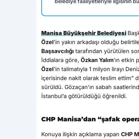
belediye faaliyetleriyle ilgisinin
Manisa Büyükşehir Belediyesi
Baş
Özel
’in yakın arkadaşı olduğu belirtil
Başsavcılığı
tarafından yürütülen so
İddialara göre,
Özkan Yalım
’ın etkin
Özel
’in talimatıyla 1 milyon lirayı Deni
içerisinde nakit olarak teslim ettim
sürüldü. Gözaçan’ın sabah saatlerin
İstanbul’a götürüldüğü öğrenildi.
CHP Manisa’dan “şafak oper
Konuya ilişkin açıklama yapan
CHP Ma