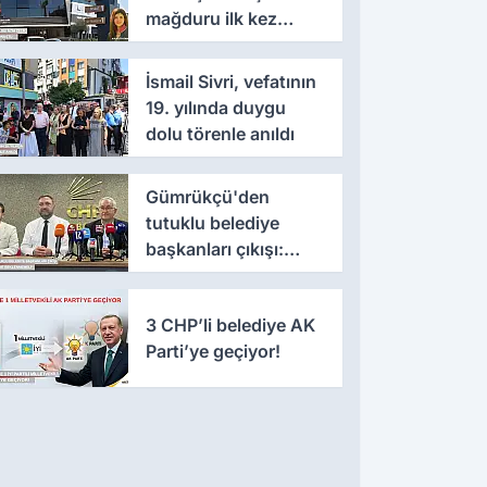
mağduru ilk kez
konuştu
İsmail Sivri, vefatının
19. yılında duygu
dolu törenle anıldı
Gümrükçü'den
tutuklu belediye
başkanları çıkışı:
'Yıllarca iddianame
beklenmemeli'
3 CHP’li belediye AK
Parti’ye geçiyor!