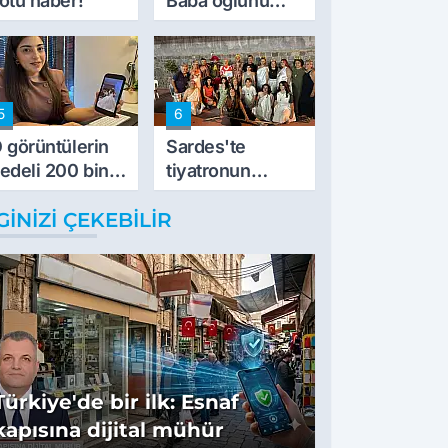
ötü haber!
Baba oğlunu
vurdu
5
6
 görüntülerin
Sardes'te
edeli 200 bin
tiyatronun
L
imece ruhu
GINIZI ÇEKEBILIR
binlerce yıllık
tarihle buluştu
Türkiye'de bir ilk: Esnaf
kapısına dijital mühür