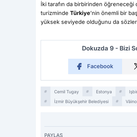
İki tarafın da birbirinden öğreneceği
turizminde
Türkiye
’nin önemli bir b
yüksek seviyede olduğunu da sözleri
Dokuzda 9 - Bizi 
Facebook
Cemil Tugay
Estonya
Işbir
İzmir Büyükşehir Belediyesi
Väino
PAYLAŞ