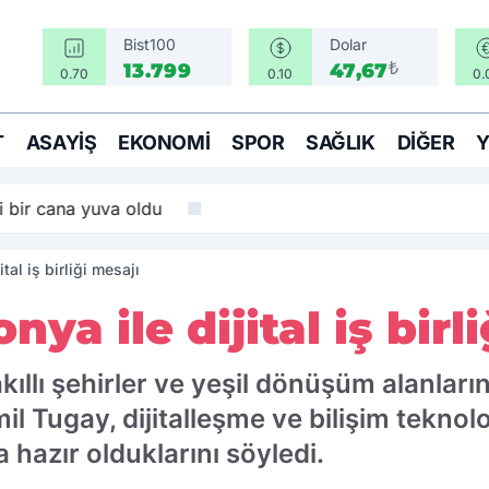
Bist100
Dolar
₺
13.799
47,67
0.70
0.10
0.
T
ASAYIŞ
EKONOMI
SPOR
SAĞLIK
DIĞER
i bir cana yuva oldu
tal iş birliği mesajı
ya ile dijital iş birl
ıllı şehirler ve yeşil dönüşüm alanlarınd
il Tugay, dijitalleşme ve bilişim teknol
a hazır olduklarını söyledi.