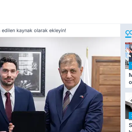
 edilen kaynak olarak ekleyin!
Ç
M
o
i
i
S