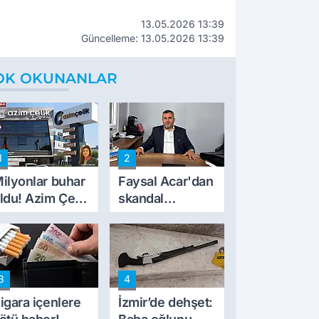
13.05.2026 13:39
Güncelleme: 13.05.2026 13:39
OK OKUNANLAR
1
2
ilyonlar buhar
Faysal Acar'dan
ldu! Azim Çelik
skandal
nşaat mağduru
açıklamalar:
lk kez konuştu
'Haluk Levent
peynircilerimizi
de kıskaca aldı,
3
4
müdahale ettik'
igara içenlere
İzmir’de dehşet: