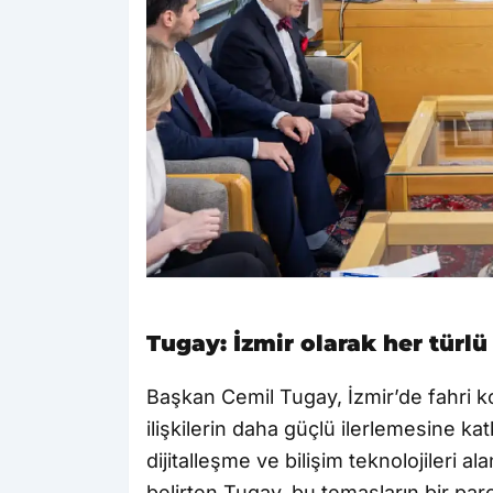
Tugay: İzmir olarak her türlü
Başkan Cemil Tugay, İzmir’de fahri ko
ilişkilerin daha güçlü ilerlemesine ka
dijitalleşme ve bilişim teknolojileri ala
belirten Tugay, bu temasların bir pa