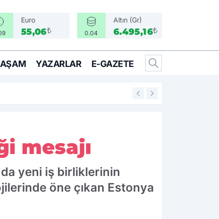
Euro
Altın (Gr)
₺
₺
55,06
6.495,16
09
0.04
YAŞAM
YAZARLAR
E-GAZETE
16:05
Bir Can İçin Sefe
iği mesajı
a yeni iş birliklerinin
ojilerinde öne çıkan Estonya