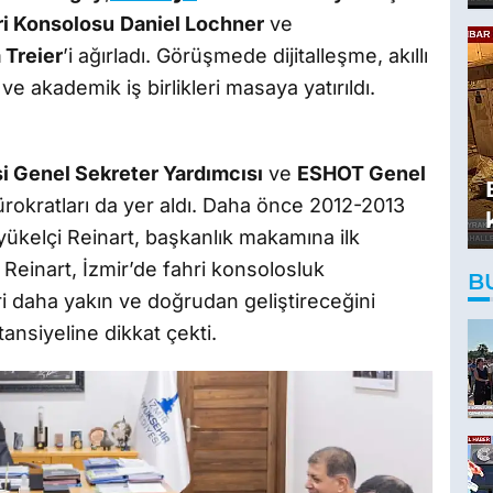
ri Konsolosu
Daniel Lochner
ve
a Treier
’i ağırladı. Görüşmede dijitalleşme, akıllı
e akademik iş birlikleri masaya yatırıldı.
i Genel Sekreter Yardımcısı
ve
ESHOT Genel
ürokratları da yer aldı. Daha önce 2012-2013
Büyükelçi Reinart, başkanlık makamına ilk
i. Reinart, İzmir’de fahri konsolosluk
B
leri daha yakın ve doğrudan geliştireceğini
ansiyeline dikkat çekti.