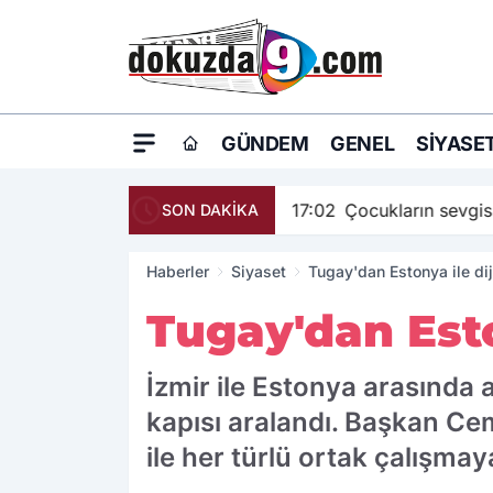
GÜNDEM
GENEL
SIYASE
17:02
Çocukların sevgis
SON DAKİKA
Haberler
Siyaset
Tugay'dan Estonya ile diji
Tugay'dan Eston
İzmir ile Estonya arasında ak
kapısı aralandı. Başkan Cem
ile her türlü ortak çalışmay