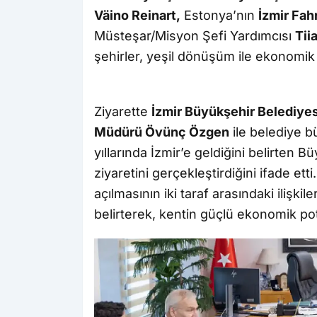
Väino Reinart,
Estonya’nın
İzmir Fah
Müsteşar/Misyon Şefi Yardımcısı
Tii
şehirler, yeşil dönüşüm ile ekonomik v
Ziyarette
İzmir Büyükşehir Belediyes
Müdürü Övünç Özgen
ile belediye b
yıllarında İzmir’e geldiğini belirten 
ziyaretini gerçekleştirdiğini ifade ett
açılmasının iki taraf arasındaki ilişki
belirterek, kentin güçlü ekonomik pot