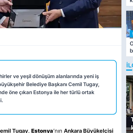
k
O
b
T
İL
ehirler ve yeşil dönüşüm alanlarında yeni iş
ir büyükşehir Belediye Başkanı Cemil Tugay,
rinde öne çıkan Estonya ile her türlü ortak
i.
Cemil Tugay
,
Estonya
’nın
Ankara Büyükelçisi