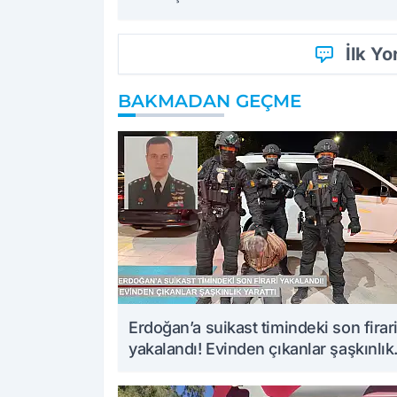
İlk Y
BAKMADAN GEÇME
Erdoğan’a suikast timindeki son firar
yakalandı! Evinden çıkanlar şaşkınlık
yarattı