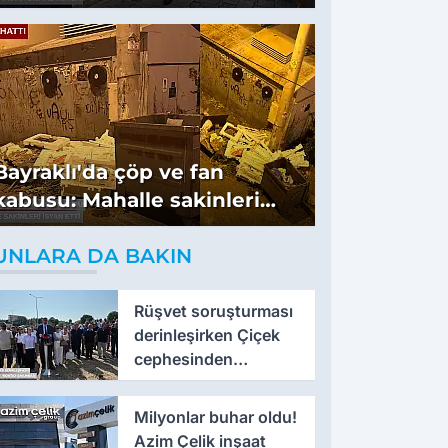
Bayraklı'da çöp ve fan
kabusu: Mahalle sakinleri
isyan etti
UNLARA DA BAKIN
Rüşvet soruşturması
derinleşirken Çiçek
cephesinden
'montaj' savunması
Milyonlar buhar oldu!
Azim Çelik inşaat