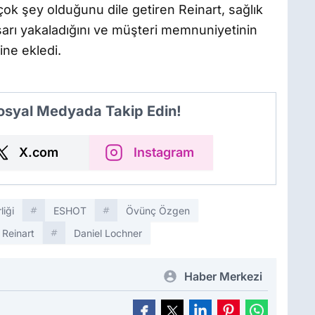
 çok şey olduğunu dile getiren Reinart, sağlık
aşarı yakaladığını ve müşteri memnuniyetinin
ne ekledi.
Sosyal Medyada Takip Edin!
X.com
Instagram
liği
ESHOT
Övünç Özgen
 Reinart
Daniel Lochner
Haber Merkezi