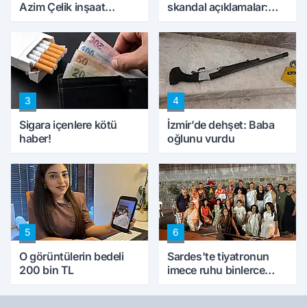
Azim Çelik inşaat
skandal açıklamalar:
mağduru ilk kez
'Haluk Levent
konuştu
peynircilerimizi de
kıskaca aldı, müdahale
ettik'
3
4
Sigara içenlere kötü
İzmir’de dehşet: Baba
haber!
oğlunu vurdu
5
6
O görüntülerin bedeli
Sardes'te tiyatronun
200 bin TL
imece ruhu binlerce
yıllık tarihle buluştu