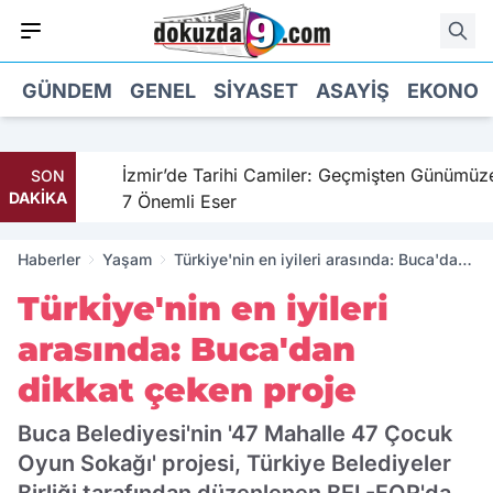
GÜNDEM
GENEL
SIYASET
ASAYIŞ
EKONOM
ahil
İzmir’de Tarihi Camiler: Geçmişten Günümüze
SON
DAKİKA
7 Önemli Eser
Haberler
Yaşam
Türkiye'nin en iyileri arasında: Buca'dan
dikkat çeken proje
Türkiye'nin en iyileri
arasında: Buca'dan
dikkat çeken proje
Buca Belediyesi'nin '47 Mahalle 47 Çocuk
Oyun Sokağı' projesi, Türkiye Belediyeler