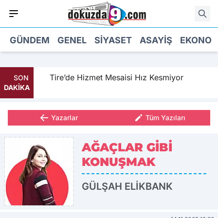
GÜNDEM
GENEL
SIYASET
ASAYIŞ
EKONOM
Tire’de Hizmet Mesaisi Hız Kesmiyor
SON
DAKİKA
Yazarlar
Tüm Yazıları
AĞAÇLAR GİBİ
KONUŞMAK
GÜLŞAH ELİKBANK