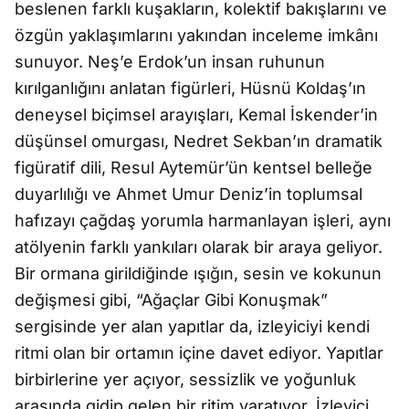
beslenen farklı kuşakların, kolektif bakışlarını ve
özgün yaklaşımlarını yakından inceleme imkânı
sunuyor. Neş’e Erdok’un insan ruhunun
kırılganlığını anlatan figürleri, Hüsnü Koldaş’ın
deneysel biçimsel arayışları, Kemal İskender’in
düşünsel omurgası, Nedret Sekban’ın dramatik
figüratif dili, Resul Aytemür’ün kentsel belleğe
duyarlılığı ve Ahmet Umur Deniz’in toplumsal
hafızayı çağdaş yorumla harmanlayan işleri, aynı
atölyenin farklı yankıları olarak bir araya geliyor.
Bir ormana girildiğinde ışığın, sesin ve kokunun
değişmesi gibi, “Ağaçlar Gibi Konuşmak”
sergisinde yer alan yapıtlar da, izleyiciyi kendi
ritmi olan bir ortamın içine davet ediyor. Yapıtlar
birbirlerine yer açıyor, sessizlik ve yoğunluk
arasında gidip gelen bir ritim yaratıyor. İzleyici,