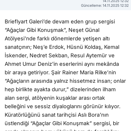
14.11.2025 12:32
Güncelleme: 14.11.2025 12:32
Brieflyart Galeri’de devam eden grup sergisi
“Ağaçlar Gibi Konuşmak”, Neşet Günal
Atölyesi’nde farklı dönemlerde yetişen altı
sanatçının; Neş’e Erdok, Hüsnü Koldaş, Kemal
İskender, Nedret Sekban, Resul Aytemür ve
Ahmet Umur Deniz’in eserlerini aynı mekânda
bir araya getiriyor. Şair Rainer Maria Rilke’nin
“Ağaçların arasında yalnız hissetmez insan; onlar
hep birlikte ayakta durur,” dizelerinden ilham
alan sergi, atölyenin kuşaklar arası ortak
belleğini ve sessiz diyaloglarını görünür kılıyor.
Küratörlüğünü sanat tarihçisi Aslı Bora’nın
üstlendiği “Ağaçlar Gibi Konuşmak” sergisi, bir