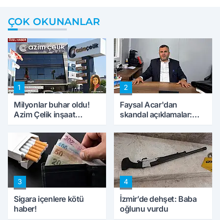
ÇOK OKUNANLAR
1
2
Milyonlar buhar oldu!
Faysal Acar'dan
Azim Çelik inşaat
skandal açıklamalar:
mağduru ilk kez
'Haluk Levent
konuştu
peynircilerimizi de
kıskaca aldı, müdahale
ettik'
3
4
Sigara içenlere kötü
İzmir’de dehşet: Baba
haber!
oğlunu vurdu